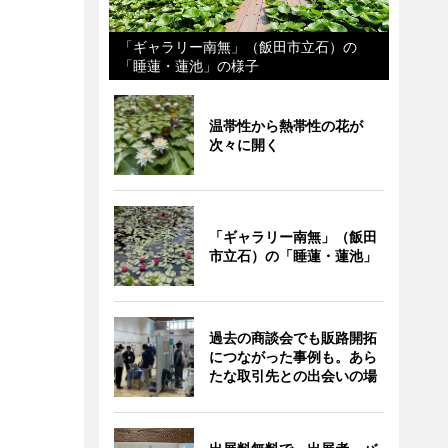
「ギャラリー南無」（飯田市立石）の
「睡蓮・蓮池」の様子
温帯性から熱帯性の花が
次々に開く
「ギャラリー南無」（飯田
市立石）の「睡蓮・蓮池」
過去の商談会でも販路開拓
につながった事例も。あら
たな取引先との出会いの場