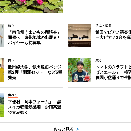
買う
学ぶ・知る
「南信州うまいもの商談会」
飯田でピアノ演奏
開催へ 遠州地域の出展者と
三大ピアノ2台を
バイヤーも初募集
買う
買う
飯田線大学、飯田線缶バッジ
トマトのクラフト
第2弾「開運セット」など5種
ばとエール」 根
発売
農園が盆踊りで生
食べる
下條村「岡本ファーム」、黒
スイカ収穫最盛期 少雨高温
で甘み強く
もっと見る