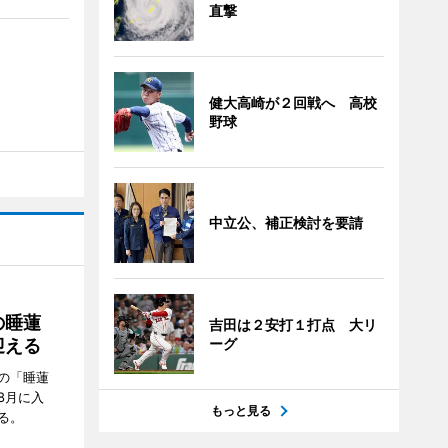
直撃
健大高崎が２回戦へ 高校
野球
中立公、補正検討を要請
の睡蓮
吉田は２安打１打点 大リ
迎える
ーグ
の「睡蓮
8月に入
もっと見る
る。