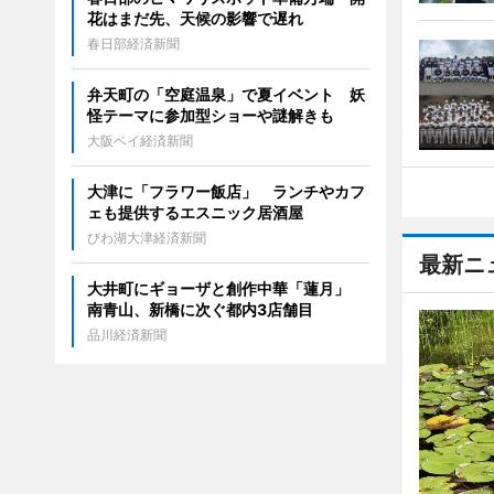
花はまだ先、天候の影響で遅れ
春日部経済新聞
弁天町の「空庭温泉」で夏イベント 妖
怪テーマに参加型ショーや謎解きも
大阪ベイ経済新聞
大津に「フラワー飯店」 ランチやカフ
ェも提供するエスニック居酒屋
びわ湖大津経済新聞
最新ニ
大井町にギョーザと創作中華「蓮月」
南青山、新橋に次ぐ都内3店舗目
品川経済新聞