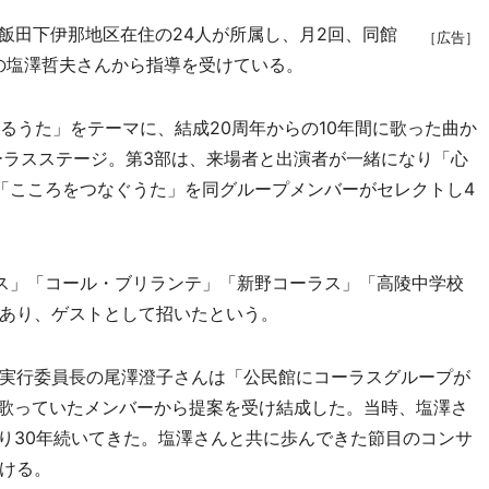
飯田下伊那地区在住の24人が所属し、月2回、同館
［広告］
の塩澤哲夫さんから指導を受けている。
るうた」をテーマに、結成20周年からの10年間に歌った曲か
ーラスステージ。第3部は、来場者と出演者が一緒になり「心
「こころをつなぐうた」を同グループメンバーがセレクトし4
ス」「コール・ブリランテ」「新野コーラス」「高陵中学校
あり、ゲストとして招いたという。
実行委員長の尾澤澄子さんは「公民館にコーラスグループが
で歌っていたメンバーから提案を受け結成した。当時、塩澤さ
あり30年続いてきた。塩澤さんと共に歩んできた節目のコンサ
ける。