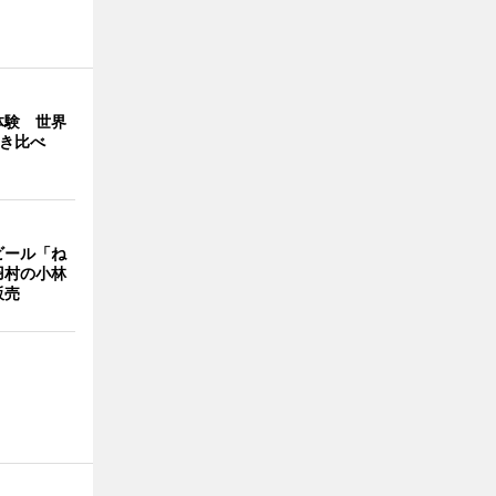
体験 世界
弾き比べ
ビール「ね
羽村の小林
販売