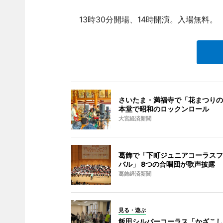
13時30分開場、14時開演。入場無料。
さいたま・満福寺で「花まつりの
本堂で昭和のロックンロール
大宮経済新聞
葛飾で「下町ジュニアコーラスフ
バル」 8つの合唱団が歌声披露
葛飾経済新聞
見る・遊ぶ
飯田シルバーコーラス「かざこし