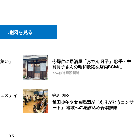
地図を見る
集い」
今帰仁に居酒屋「おでん 月子」 歌手・中
村月子さんの昭和歌謡を店内BGMに
やんばる経済新聞
ェスティ
学ぶ・知る
飯田少年少女合唱団が「ありがとうコンサ
ート」 地域への感謝込め合唱披露
」、35