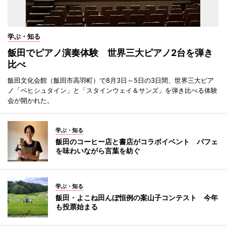
学ぶ・知る
飯田でピアノ演奏体験 世界三大ピアノ2台を弾き
比べ
飯田文化会館（飯田市高羽町）で8月3日～5日の3日間、世界三大ピア
ノ「ベヒシュタイン」と「スタインウェイ＆サンズ」を弾き比べる体験
会が開かれた。
学ぶ・知る
飯田のコーヒー店と書店がコラボイベント パフェ
を味わいながら言葉を紡ぐ
学ぶ・知る
飯田・よこね田んぼ恒例の案山子コンテスト 今年
も投票始まる