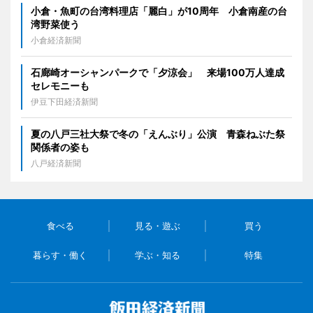
小倉・魚町の台湾料理店「麗白」が10周年 小倉南産の台
湾野菜使う
小倉経済新聞
石廊崎オーシャンパークで「夕涼会」 来場100万人達成
セレモニーも
伊豆下田経済新聞
夏の八戸三社大祭で冬の「えんぶり」公演 青森ねぶた祭
関係者の姿も
八戸経済新聞
食べる
見る・遊ぶ
買う
暮らす・働く
学ぶ・知る
特集