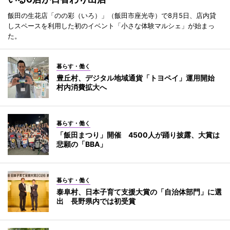
飯田の生花店「のの彩（いろ）」（飯田市座光寺）で8月5日、店内貸
しスペースを利用した初のイベント「小さな体験マルシェ」が始まっ
た。
暮らす・働く
豊丘村、デジタル地域通貨「トヨペイ」運用開始
村内消費拡大へ
暮らす・働く
「飯田まつり」開催 4500人が踊り披露、大賞は
悲願の「BBA」
暮らす・働く
泰阜村、日本子育て支援大賞の「自治体部門」に選
出 長野県内では初受賞