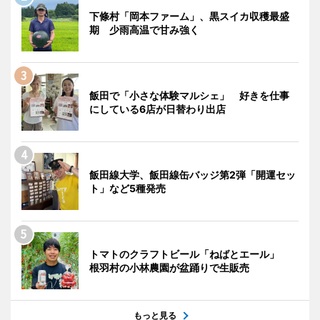
下條村「岡本ファーム」、黒スイカ収穫最盛
期 少雨高温で甘み強く
飯田で「小さな体験マルシェ」 好きを仕事
にしている6店が日替わり出店
飯田線大学、飯田線缶バッジ第2弾「開運セッ
ト」など5種発売
トマトのクラフトビール「ねばとエール」
根羽村の小林農園が盆踊りで生販売
もっと見る