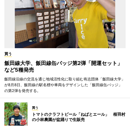
買う
飯田線大学、飯田線缶バッジ第2弾「開運セット」
など5種発売
飯田線沿線の交流を通じ地域活性化に取り組む有志団体「飯田線大学」
が8月8日、飯田線の駅名標や車両をデザインした「飯田線缶バッジ」
の第2弾を発売する。
買う
トマトのクラフトビール「ねばとエール」 根羽村
の小林農園が盆踊りで生販売