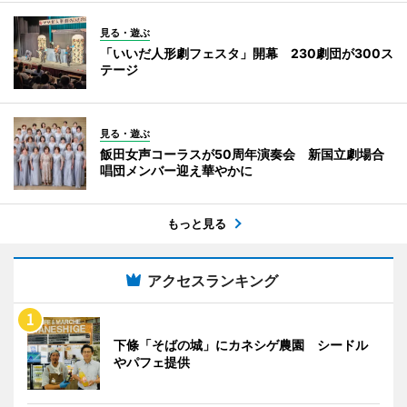
見る・遊ぶ
「いいだ人形劇フェスタ」開幕 230劇団が300ス
テージ
見る・遊ぶ
飯田女声コーラスが50周年演奏会 新国立劇場合
唱団メンバー迎え華やかに
もっと見る
アクセスランキング
下條「そばの城」にカネシゲ農園 シードル
やパフェ提供