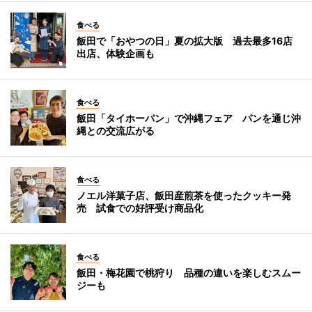
食べる
飯田で「おやつの日」夏の拡大版 過去最多16店
出店、体験企画も
食べる
飯田「タイホーパン」で沖縄フェア パンを通じ沖
縄との交流広がる
食べる
ノエル洋菓子店、飯田産煎茶を使ったクッキー発
売 試食での好評受け商品化
食べる
飯田・梅花園で桃狩り 品種の違いを楽しむスムー
ジーも