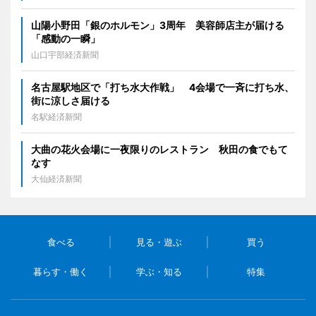
山陽小野田「銀のホルモン」3周年 美容師店主が届ける
「感動の一瞬」
山口宇部経済新聞
名古屋駅地区で「打ち水大作戦」 4会場で一斉に打ち水、
街に涼しさ届ける
名駅経済新聞
大曲の花火会場に一夜限りのレストラン 秋田の食でもて
なす
大仙経済新聞
食べる
見る・遊ぶ
買う
暮らす・働く
学ぶ・知る
特集