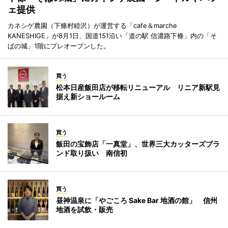
ェ提供
カネシゲ農園（下條村睦沢）が運営する「cafe＆marche
KANESHIGE」が8月1日、国道151沿い「道の駅 信濃路下條」内の「そ
ばの城」1階にプレオープンした。
買う
松本日産飯田店が移転リニューアル リニア新駅見
据え新ショールーム
買う
飯田の宝飾店「一真堂」、世界三大カッターズブラ
ンド取り扱い 南信初
買う
昼神温泉に「やごころ Sake Bar 地酒の館」 信州
地酒を試飲・販売