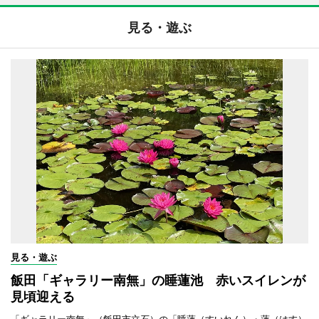
見る・遊ぶ
見る・遊ぶ
飯田「ギャラリー南無」の睡蓮池 赤いスイレンが
見頃迎える
「ギャラリー南無」（飯田市立石）の「睡蓮（すいれん）・蓮（はす）