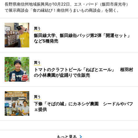
長野県南信州地域振興局が10月22日、エス・バード（飯田市座光寺）
で展示商談会「食の縁結び！南信州うまいもの商談会」を開く。
買う
飯田線大学、飯田線缶バッジ第2弾「開運セット」
など5種発売
買う
トマトのクラフトビール「ねばとエール」 根羽村
の小林農園が盆踊りで生販売
買う
下條「そばの城」にカネシゲ農園 シードルやパフ
ェ提供
もっと見る