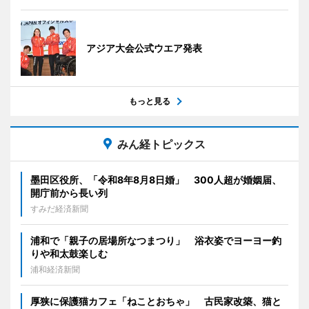
アジア大会公式ウエア発表
もっと見る
みん経トピックス
墨田区役所、「令和8年8月8日婚」 300人超が婚姻届、
開庁前から長い列
すみだ経済新聞
浦和で「親子の居場所なつまつり」 浴衣姿でヨーヨー釣
りや和太鼓楽しむ
浦和経済新聞
厚狭に保護猫カフェ「ねことおちゃ」 古民家改築、猫と