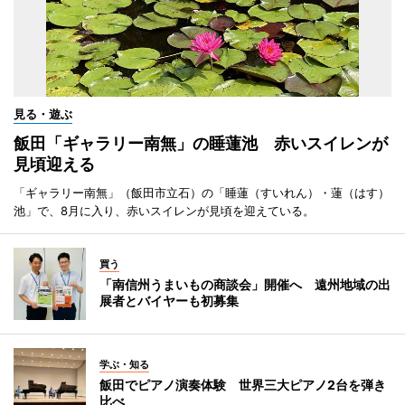
見る・遊ぶ
飯田「ギャラリー南無」の睡蓮池 赤いスイレンが
見頃迎える
「ギャラリー南無」（飯田市立石）の「睡蓮（すいれん）・蓮（はす）
池」で、8月に入り、赤いスイレンが見頃を迎えている。
買う
「南信州うまいもの商談会」開催へ 遠州地域の出
展者とバイヤーも初募集
学ぶ・知る
飯田でピアノ演奏体験 世界三大ピアノ2台を弾き
比べ