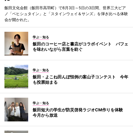
飯田文化会館（飯田市高羽町）で8月3日～5日の3日間、世界三大ピア
ノ「ベヒシュタイン」と「スタインウェイ＆サンズ」を弾き比べる体験
会が開かれた。
学ぶ・知る
飯田のコーヒー店と書店がコラボイベント パフェ
を味わいながら言葉を紡ぐ
学ぶ・知る
飯田・よこね田んぼ恒例の案山子コンテスト 今年
も投票始まる
学ぶ・知る
飯田短大の学生が防災啓発ラジオCM作りを体験
今月から放送