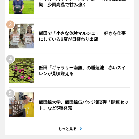
期 少雨高温で甘み強く
飯田で「小さな体験マルシェ」 好きを仕事
にしている6店が日替わり出店
飯田「ギャラリー南無」の睡蓮池 赤いスイ
レンが見頃迎える
飯田線大学、飯田線缶バッジ第2弾「開運セッ
ト」など5種発売
もっと見る