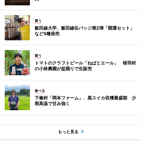
買う
飯田線大学、飯田線缶バッジ第2弾「開運セット」
など5種発売
買う
トマトのクラフトビール「ねばとエール」 根羽村
の小林農園が盆踊りで生販売
食べる
下條村「岡本ファーム」、黒スイカ収穫最盛期 少
雨高温で甘み強く
もっと見る