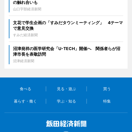
の触れ合いも
山口宇部経済新聞
文花で学生企画の「すみだタウンミーティング」 4テーマ
で意見交換
すみだ経済新聞
沼津発祥の医学研究会「U-TECH」開催へ 関係者らが沼
津市長を表敬訪問
沼津経済新聞
食べる
見る・遊ぶ
買う
暮らす・働く
学ぶ・知る
特集