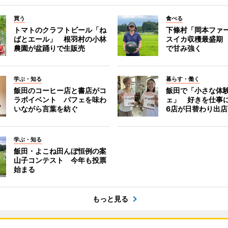
買う
食べる
トマトのクラフトビール「ね
下條村「岡本ファ
ばとエール」 根羽村の小林
スイカ収穫最盛期
農園が盆踊りで生販売
で甘み強く
学ぶ・知る
暮らす・働く
飯田のコーヒー店と書店がコ
飯田で「小さな体
ラボイベント パフェを味わ
ェ」 好きを仕事
いながら言葉を紡ぐ
6店が日替わり出店
学ぶ・知る
飯田・よこね田んぼ恒例の案
山子コンテスト 今年も投票
始まる
もっと見る