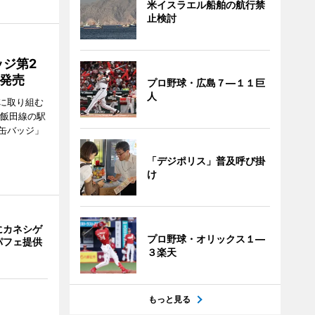
米イスラエル船舶の航行禁
止検討
ジ第2
種発売
プロ野球・広島７―１１巨
人
に取り組む
、飯田線の駅
缶バッジ」
「デジポリス」普及呼び掛
け
にカネシゲ
プロ野球・オリックス１―
パフェ提供
３楽天
もっと見る