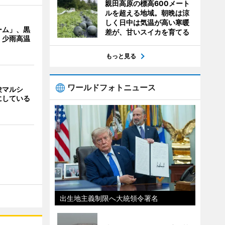
親田高原の標高600メート
ルを超える地域。朝晩は涼
しく日中は気温が高い寒暖
ーム」、黒
差が、甘いスイカを育てる
 少雨高温
もっと見る
ワールドフォトニュース
験マルシ
にしている
出生地主義制限へ大統領令署名