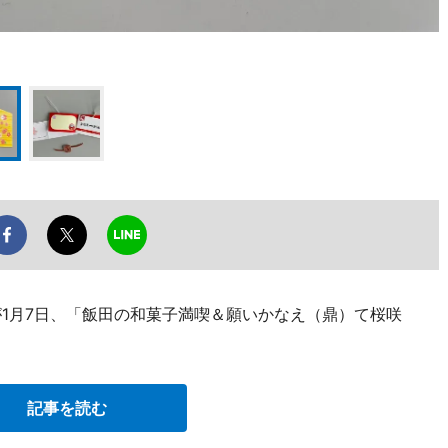
が1月7日、「飯田の和菓子満喫＆願いかなえ（鼎）て桜咲
記事を読む