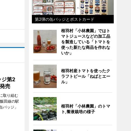
第2弾の缶バッジとポストカード
根羽村「小林農園」ではト
マトジュースなどの加工品
を製造している「トマトを
使った新たな商品を作れな
いか」
根羽村産トマトを使ったク
ラフトビール「ねばとエー
ジ第2
ル」
種発売
に取り組む
、飯田線の駅
根羽村「小林農園」のトマ
缶バッジ」
ト,養液栽培の様子