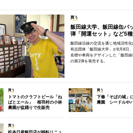
買う
飯田線大学、飯田線缶バッ
弾「開運セット」など5
飯田線沿線の交流を通じ地域活性化
有志団体「飯田線大学」が8月8日
名標や車両をデザインした「飯田線
の第2弾を発売する。
買う
買う
トマトのクラフトビール「ね
下條「そばの城」
ばとエール」 根羽村の小林
農園 シードルや
農園が盆踊りで生販売
買う
松本日産飯田店が移転リニュ