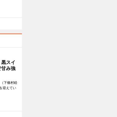
、黒スイ
で甘み強
」（下條村睦
を迎えてい