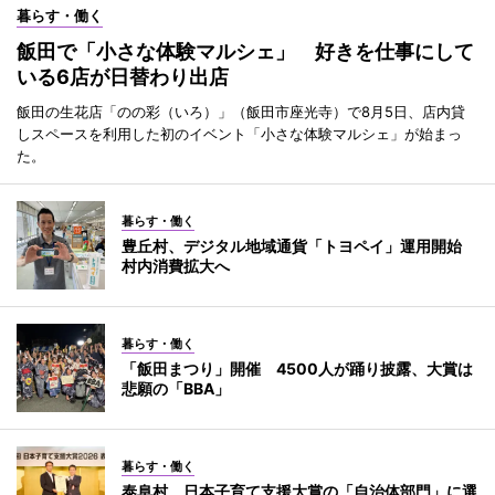
暮らす・働く
飯田で「小さな体験マルシェ」 好きを仕事にして
いる6店が日替わり出店
飯田の生花店「のの彩（いろ）」（飯田市座光寺）で8月5日、店内貸
しスペースを利用した初のイベント「小さな体験マルシェ」が始まっ
た。
暮らす・働く
豊丘村、デジタル地域通貨「トヨペイ」運用開始
村内消費拡大へ
暮らす・働く
「飯田まつり」開催 4500人が踊り披露、大賞は
悲願の「BBA」
暮らす・働く
泰阜村、日本子育て支援大賞の「自治体部門」に選