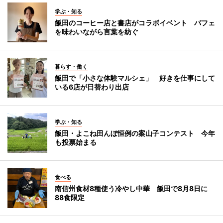
学ぶ・知る
飯田のコーヒー店と書店がコラボイベント パフェ
を味わいながら言葉を紡ぐ
暮らす・働く
飯田で「小さな体験マルシェ」 好きを仕事にして
いる6店が日替わり出店
学ぶ・知る
飯田・よこね田んぼ恒例の案山子コンテスト 今年
も投票始まる
食べる
南信州食材8種使う冷やし中華 飯田で8月8日に
88食限定