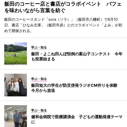
飯田のコーヒー店と書店がコラボイベント パフェ
を味わいながら言葉を紡ぐ
飯田のコーヒースタンド「sora（ソラ）」（飯田市八幡町）で8月10
日、書店「ひなみ文庫」（飯田市鼎）とのコラボイベント「よみ」が初
めて開催される。
学ぶ・知る
飯田・よこね田んぼ恒例の案山子コンテスト 今年
も投票始まる
学ぶ・知る
飯田短大の学生が防災啓発ラジオCM作りを体験
今月から放送
学ぶ・知る
健和会病院で医療講演会 子どもの運動発達テーマ
に