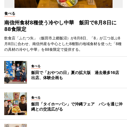
食べる
南信州食材8種使う冷やし中華 飯田で8月8日に
88食限定
飲食店「ふたつ矢」（飯田市上郷飯沼）が8月8日、「8」が三つ並ぶ8
月8日に合わせ、南信州産を中心とした8種類の地域食材を使った「8種
の具材の冷やし中華」を88食限定で提供する。
食べる
飯田で「おやつの日」夏の拡大版 過去最多16店
出店、体験企画も
食べる
飯田「タイホーパン」で沖縄フェア パンを通じ沖
縄との交流広がる