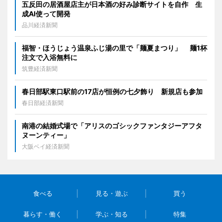
五反田の居酒屋店主が日本酒の好み診断サイトを自作 生
成AI使って開発
品川経済新聞
福智・ほうじょう温泉ふじ湯の里で「麺夏まつり」 麺1杯
注文で入浴無料に
筑豊経済新聞
春日部駅東口駅前の17店が恒例の七夕飾り 新規店も参加
春日部経済新聞
南港の結婚式場で「アリスのゴシックファンタジーアフタ
ヌーンティー」
大阪ベイ経済新聞
食べる
見る・遊ぶ
買う
暮らす・働く
学ぶ・知る
特集