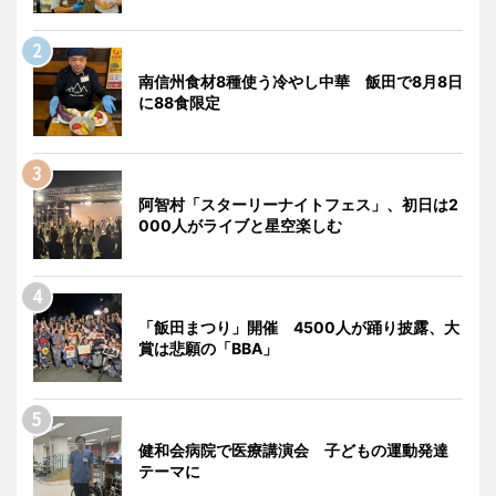
南信州食材8種使う冷やし中華 飯田で8月8日
に88食限定
阿智村「スターリーナイトフェス」、初日は2
000人がライブと星空楽しむ
「飯田まつり」開催 4500人が踊り披露、大
賞は悲願の「BBA」
健和会病院で医療講演会 子どもの運動発達
テーマに