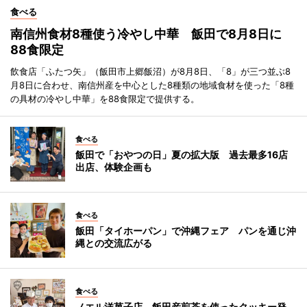
食べる
南信州食材8種使う冷やし中華 飯田で8月8日に
88食限定
飲食店「ふたつ矢」（飯田市上郷飯沼）が8月8日、「8」が三つ並ぶ8
月8日に合わせ、南信州産を中心とした8種類の地域食材を使った「8種
の具材の冷やし中華」を88食限定で提供する。
食べる
飯田で「おやつの日」夏の拡大版 過去最多16店
出店、体験企画も
食べる
飯田「タイホーパン」で沖縄フェア パンを通じ沖
縄との交流広がる
食べる
ノエル洋菓子店、飯田産煎茶を使ったクッキー発