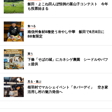
飯田・よこね田んぼ恒例の案山子コンテスト 今年
も投票始まる
食べる
南信州食材8種使う冷やし中華 飯田で8月8日に
88食限定
買う
下條「そばの城」にカネシゲ農園 シードルやパフ
ェ提供
見る・遊ぶ
根羽村でマルシェイベント「ネバーデイ」 空き家
活用し村の魅力発信へ