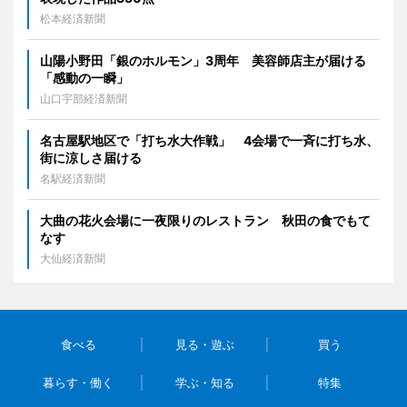
松本経済新聞
山陽小野田「銀のホルモン」3周年 美容師店主が届ける
「感動の一瞬」
山口宇部経済新聞
名古屋駅地区で「打ち水大作戦」 4会場で一斉に打ち水、
街に涼しさ届ける
名駅経済新聞
大曲の花火会場に一夜限りのレストラン 秋田の食でもて
なす
大仙経済新聞
食べる
見る・遊ぶ
買う
暮らす・働く
学ぶ・知る
特集