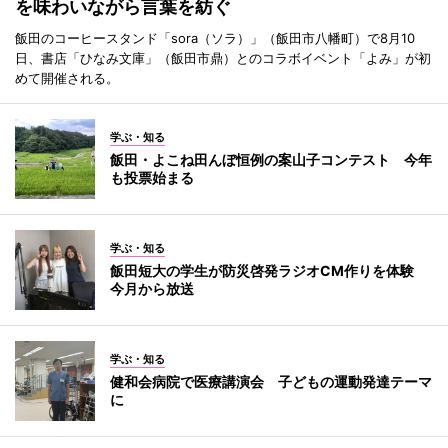
を味わいながら言葉を紡ぐ
飯田のコーヒースタンド「sora（ソラ）」（飯田市八幡町）で8月10
日、書店「ひなみ文庫」（飯田市鼎）とのコラボイベント「よみ」が初
めて開催される。
学ぶ・知る
飯田・よこね田んぼ恒例の案山子コンテスト 今年
も投票始まる
学ぶ・知る
飯田短大の学生が防災啓発ラジオCM作りを体験
今月から放送
学ぶ・知る
健和会病院で医療講演会 子どもの運動発達テーマ
に