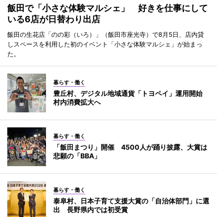
飯田で「小さな体験マルシェ」 好きを仕事にして
いる6店が日替わり出店
飯田の生花店「のの彩（いろ）」（飯田市座光寺）で8月5日、店内貸
しスペースを利用した初のイベント「小さな体験マルシェ」が始まっ
た。
暮らす・働く
豊丘村、デジタル地域通貨「トヨペイ」運用開始
村内消費拡大へ
暮らす・働く
「飯田まつり」開催 4500人が踊り披露、大賞は
悲願の「BBA」
暮らす・働く
泰阜村、日本子育て支援大賞の「自治体部門」に選
出 長野県内では初受賞