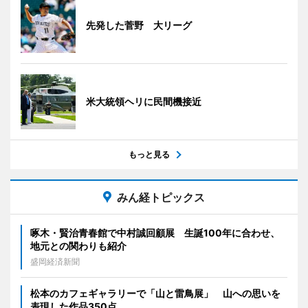
先発した菅野 大リーグ
米大統領ヘリに民間機接近
もっと見る
みん経トピックス
啄木・賢治青春館で中村誠回顧展 生誕100年に合わせ、
地元との関わりも紹介
盛岡経済新聞
松本のカフェギャラリーで「山と雷鳥展」 山への思いを
表現した作品350点