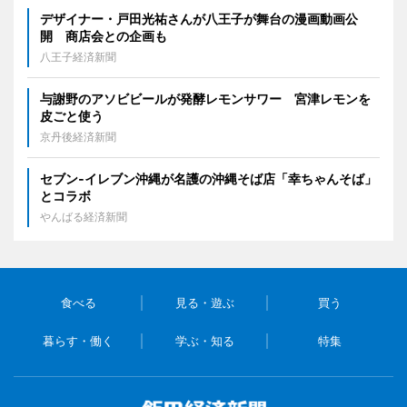
デザイナー・戸田光祐さんが八王子が舞台の漫画動画公
開 商店会との企画も
八王子経済新聞
与謝野のアソビビールが発酵レモンサワー 宮津レモンを
皮ごと使う
京丹後経済新聞
セブン‐イレブン沖縄が名護の沖縄そば店「幸ちゃんそば」
とコラボ
やんばる経済新聞
食べる
見る・遊ぶ
買う
暮らす・働く
学ぶ・知る
特集