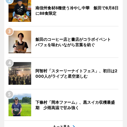
南信州食材8種使う冷やし中華 飯田で8月8日
に88食限定
飯田のコーヒー店と書店がコラボイベント
パフェを味わいながら言葉を紡ぐ
阿智村「スターリーナイトフェス」、初日は2
000人がライブと星空楽しむ
下條村「岡本ファーム」、黒スイカ収穫最盛
期 少雨高温で甘み強く
もっと見る