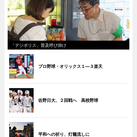
「デジポリス」普及呼び掛け
プロ野球・オリックス１―３楽天
佐野日大、２回戦へ 高校野球
平和への祈り、灯籠流しに