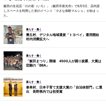
飯田の生花店「のの彩（いろ）」（飯田市座光寺）で8月5日、店内貸
しスペースを利用した初のイベント「小さな体験マルシェ」が始まっ
た。
暮らす・働く
豊丘村、デジタル地域通貨「トヨペイ」運用開始
村内消費拡大へ
暮らす・働く
「飯田まつり」開催 4500人が踊り披露、大賞は
悲願の「BBA」
暮らす・働く
泰阜村、日本子育て支援大賞の「自治体部門」に選
出 長野県内では初受賞