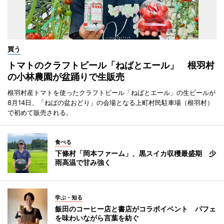
買う
トマトのクラフトビール「ねばとエール」 根羽村
の小林農園が盆踊りで生販売
根羽村産トマトを使ったクラフトビール「ねばとエール」の生ビールが
8月14日、「ねばの盆おどり」の会場となる上町村民駐車場（根羽村）
で初めて販売される。
食べる
下條村「岡本ファーム」、黒スイカ収穫最盛期 少
雨高温で甘み強く
学ぶ・知る
飯田のコーヒー店と書店がコラボイベント パフェ
を味わいながら言葉を紡ぐ