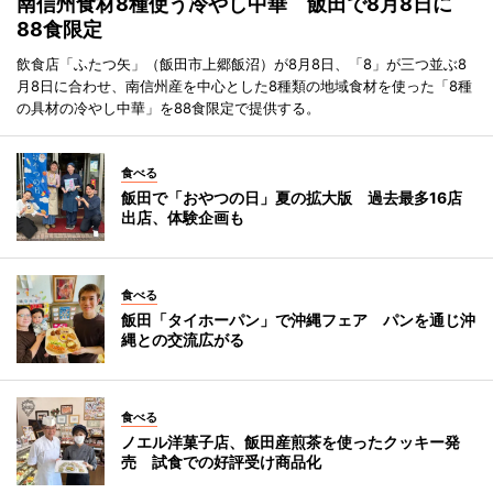
南信州食材8種使う冷やし中華 飯田で8月8日に
88食限定
飲食店「ふたつ矢」（飯田市上郷飯沼）が8月8日、「8」が三つ並ぶ8
月8日に合わせ、南信州産を中心とした8種類の地域食材を使った「8種
の具材の冷やし中華」を88食限定で提供する。
食べる
飯田で「おやつの日」夏の拡大版 過去最多16店
出店、体験企画も
食べる
飯田「タイホーパン」で沖縄フェア パンを通じ沖
縄との交流広がる
食べる
ノエル洋菓子店、飯田産煎茶を使ったクッキー発
売 試食での好評受け商品化