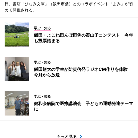
日、書店「ひなみ文庫」（飯田市鼎）とのコラボイベント「よみ」が初
めて開催される。
学ぶ・知る
飯田・よこね田んぼ恒例の案山子コンテスト 今年
も投票始まる
学ぶ・知る
飯田短大の学生が防災啓発ラジオCM作りを体験
今月から放送
学ぶ・知る
健和会病院で医療講演会 子どもの運動発達テーマ
に
もっと見る