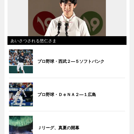
あいさつされる悠仁さま
プロ野球・西武２―５ソフトバンク
プロ野球・ＤｅＮＡ２―１広島
Ｊリーグ、真夏の開幕