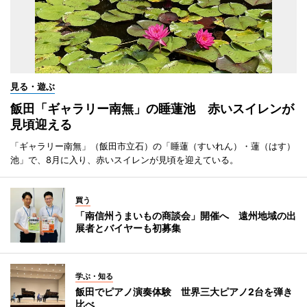
見る・遊ぶ
飯田「ギャラリー南無」の睡蓮池 赤いスイレンが
見頃迎える
「ギャラリー南無」（飯田市立石）の「睡蓮（すいれん）・蓮（はす）
池」で、8月に入り、赤いスイレンが見頃を迎えている。
買う
「南信州うまいもの商談会」開催へ 遠州地域の出
展者とバイヤーも初募集
学ぶ・知る
飯田でピアノ演奏体験 世界三大ピアノ2台を弾き
比べ