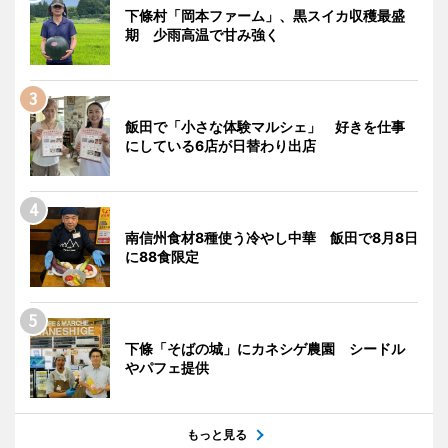
下條村「岡本ファーム」、黒スイカ収穫最盛
期 少雨高温で甘み強く
飯田で「小さな体験マルシェ」 好きを仕事
にしている6店が日替わり出店
南信州食材8種使う冷やし中華 飯田で8月8日
に88食限定
下條「そばの城」にカネシゲ農園 シードル
やパフェ提供
もっと見る