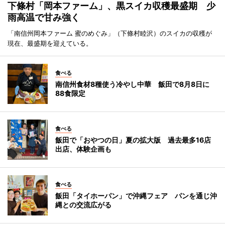
下條村「岡本ファーム」、黒スイカ収穫最盛期 少
雨高温で甘み強く
「南信州岡本ファーム 蜜のめぐみ」（下條村睦沢）のスイカの収穫が
現在、最盛期を迎えている。
食べる
南信州食材8種使う冷やし中華 飯田で8月8日に
88食限定
食べる
飯田で「おやつの日」夏の拡大版 過去最多16店
出店、体験企画も
食べる
飯田「タイホーパン」で沖縄フェア パンを通じ沖
縄との交流広がる