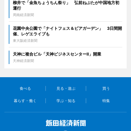
柳井で「金魚ちょうちん祭り」 弘前ねぷたが中国地方初
運行
周南経済新聞
花園中央公園で「ナイトフェス＆ビアガーデン」 3日間開
催、レゲエライブも
東大阪経済新聞
天神に複合ビル「天神ビジネスセンターII」開業
天神経済新聞
食べる
見る・遊ぶ
買う
暮らす・働く
学ぶ・知る
特集