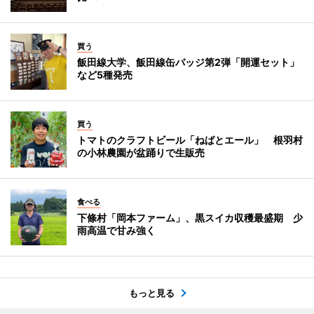
買う
飯田線大学、飯田線缶バッジ第2弾「開運セット」
など5種発売
買う
トマトのクラフトビール「ねばとエール」 根羽村
の小林農園が盆踊りで生販売
食べる
下條村「岡本ファーム」、黒スイカ収穫最盛期 少
雨高温で甘み強く
もっと見る