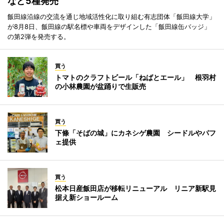
など5種発売
飯田線沿線の交流を通じ地域活性化に取り組む有志団体「飯田線大学」
が8月8日、飯田線の駅名標や車両をデザインした「飯田線缶バッジ」
の第2弾を発売する。
買う
トマトのクラフトビール「ねばとエール」 根羽村
の小林農園が盆踊りで生販売
買う
下條「そばの城」にカネシゲ農園 シードルやパフ
ェ提供
買う
松本日産飯田店が移転リニューアル リニア新駅見
据え新ショールーム