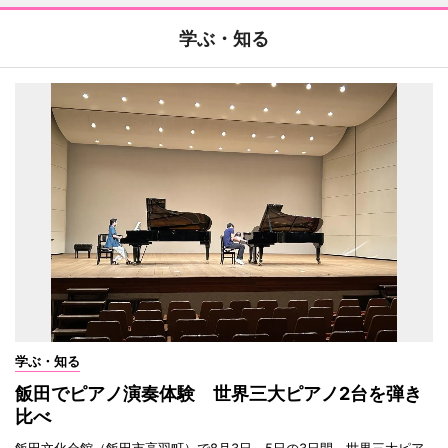
学ぶ・知る
学ぶ・知る
飯田でピアノ演奏体験 世界三大ピアノ2台を弾き
比べ
飯田文化会館（飯田市高羽町）で8月3日～5日の3日間、世界三大ピア