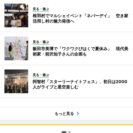
見る・遊ぶ
根羽村でマルシェイベント「ネバーデイ」 空き家
活用し村の魅力発信へ
見る・遊ぶ
飯田市美博で「ワクワクびはくで夏休み」 現代美
術家・前沢知子さんの企画も
見る・遊ぶ
阿智村「スターリーナイトフェス」、初日は2000
人がライブと星空楽しむ
もっと見る