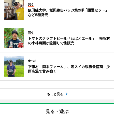
買う
飯田線大学、飯田線缶バッジ第2弾「開運セット」
など5種発売
買う
トマトのクラフトビール「ねばとエール」 根羽村
の小林農園が盆踊りで生販売
食べる
下條村「岡本ファーム」、黒スイカ収穫最盛期 少
雨高温で甘み強く
もっと見る
見る・遊ぶ