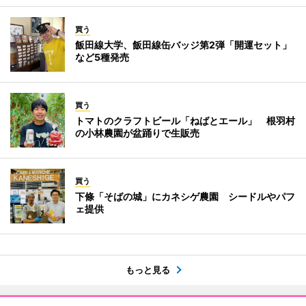
買う
飯田線大学、飯田線缶バッジ第2弾「開運セット」
など5種発売
買う
トマトのクラフトビール「ねばとエール」 根羽村
の小林農園が盆踊りで生販売
買う
下條「そばの城」にカネシゲ農園 シードルやパフ
ェ提供
もっと見る