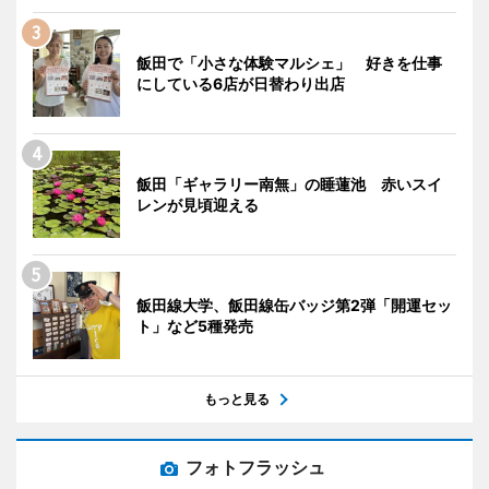
飯田で「小さな体験マルシェ」 好きを仕事
にしている6店が日替わり出店
飯田「ギャラリー南無」の睡蓮池 赤いスイ
レンが見頃迎える
飯田線大学、飯田線缶バッジ第2弾「開運セッ
ト」など5種発売
もっと見る
フォトフラッシュ