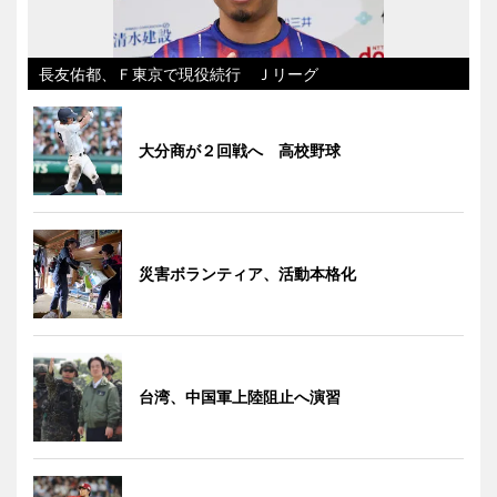
長友佑都、Ｆ東京で現役続行 Ｊリーグ
大分商が２回戦へ 高校野球
災害ボランティア、活動本格化
台湾、中国軍上陸阻止へ演習