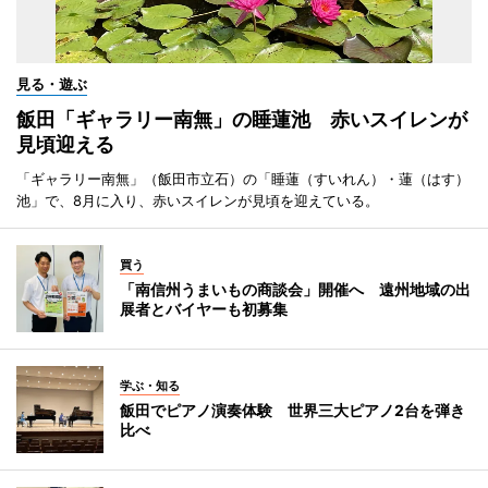
見る・遊ぶ
飯田「ギャラリー南無」の睡蓮池 赤いスイレンが
見頃迎える
「ギャラリー南無」（飯田市立石）の「睡蓮（すいれん）・蓮（はす）
池」で、8月に入り、赤いスイレンが見頃を迎えている。
買う
「南信州うまいもの商談会」開催へ 遠州地域の出
展者とバイヤーも初募集
学ぶ・知る
飯田でピアノ演奏体験 世界三大ピアノ2台を弾き
比べ