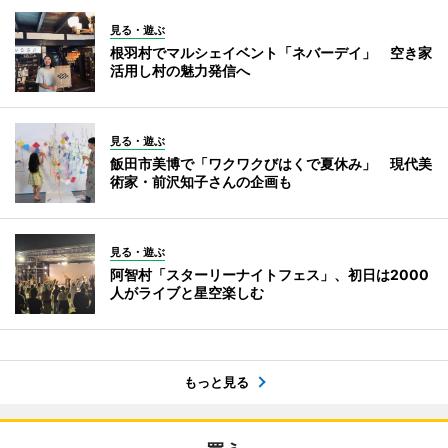
見る・遊ぶ
根羽村でマルシェイベント「ネバーデイ」 空き家
活用し村の魅力発信へ
見る・遊ぶ
飯田市美博で「ワクワクびはくで夏休み」 現代美
術家・前沢知子さんの企画も
見る・遊ぶ
阿智村「スターリーナイトフェス」、初日は2000
人がライブと星空楽しむ
もっと見る