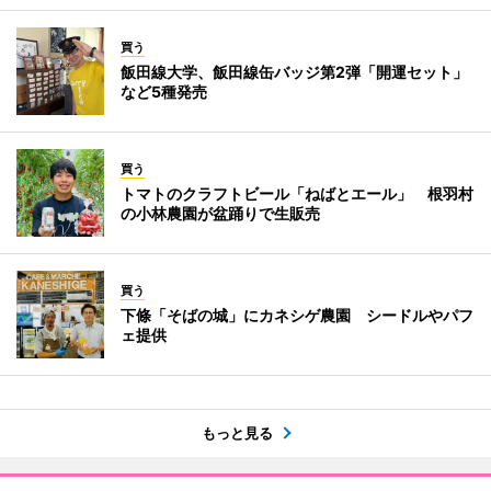
買う
飯田線大学、飯田線缶バッジ第2弾「開運セット」
など5種発売
買う
トマトのクラフトビール「ねばとエール」 根羽村
の小林農園が盆踊りで生販売
買う
下條「そばの城」にカネシゲ農園 シードルやパフ
ェ提供
もっと見る