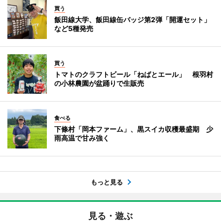
買う
飯田線大学、飯田線缶バッジ第2弾「開運セット」
など5種発売
買う
トマトのクラフトビール「ねばとエール」 根羽村
の小林農園が盆踊りで生販売
食べる
下條村「岡本ファーム」、黒スイカ収穫最盛期 少
雨高温で甘み強く
もっと見る
見る・遊ぶ