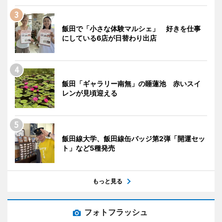
飯田で「小さな体験マルシェ」 好きを仕事
にしている6店が日替わり出店
飯田「ギャラリー南無」の睡蓮池 赤いスイ
レンが見頃迎える
飯田線大学、飯田線缶バッジ第2弾「開運セッ
ト」など5種発売
もっと見る
フォトフラッシュ