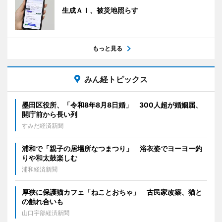
生成ＡＩ、被災地照らす
もっと見る
みん経トピックス
墨田区役所、「令和8年8月8日婚」 300人超が婚姻届、
開庁前から長い列
すみだ経済新聞
浦和で「親子の居場所なつまつり」 浴衣姿でヨーヨー釣
りや和太鼓楽しむ
浦和経済新聞
厚狭に保護猫カフェ「ねことおちゃ」 古民家改築、猫と
の触れ合いも
山口宇部経済新聞