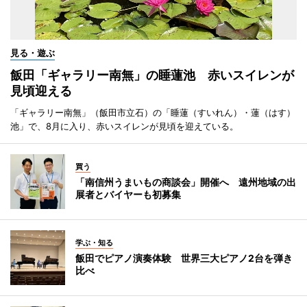
見る・遊ぶ
飯田「ギャラリー南無」の睡蓮池 赤いスイレンが
見頃迎える
「ギャラリー南無」（飯田市立石）の「睡蓮（すいれん）・蓮（はす）
池」で、8月に入り、赤いスイレンが見頃を迎えている。
買う
「南信州うまいもの商談会」開催へ 遠州地域の出
展者とバイヤーも初募集
学ぶ・知る
飯田でピアノ演奏体験 世界三大ピアノ2台を弾き
比べ