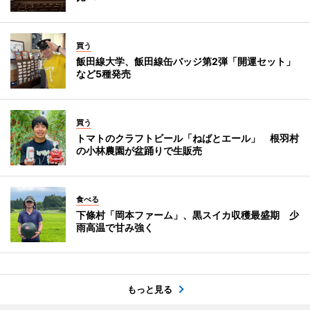
買う
飯田線大学、飯田線缶バッジ第2弾「開運セット」
など5種発売
買う
トマトのクラフトビール「ねばとエール」 根羽村
の小林農園が盆踊りで生販売
食べる
下條村「岡本ファーム」、黒スイカ収穫最盛期 少
雨高温で甘み強く
もっと見る