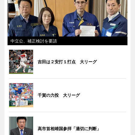
中立公、補正検討を要請
吉田は２安打１打点 大リーグ
千賀の力投 大リーグ
高市首相靖国参拝「適切に判断」