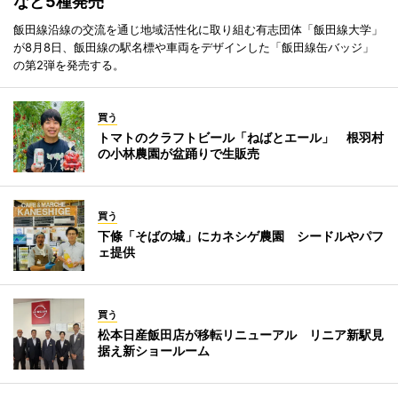
など5種発売
飯田線沿線の交流を通じ地域活性化に取り組む有志団体「飯田線大学」
が8月8日、飯田線の駅名標や車両をデザインした「飯田線缶バッジ」
の第2弾を発売する。
買う
トマトのクラフトビール「ねばとエール」 根羽村
の小林農園が盆踊りで生販売
買う
下條「そばの城」にカネシゲ農園 シードルやパフ
ェ提供
買う
松本日産飯田店が移転リニューアル リニア新駅見
据え新ショールーム