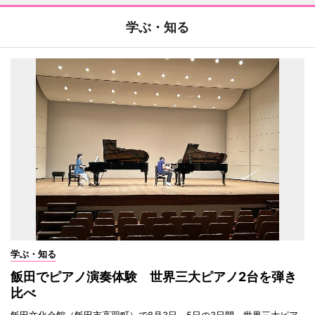
学ぶ・知る
学ぶ・知る
飯田でピアノ演奏体験 世界三大ピアノ2台を弾き
比べ
飯田文化会館（飯田市高羽町）で8月3日～5日の3日間、世界三大ピア