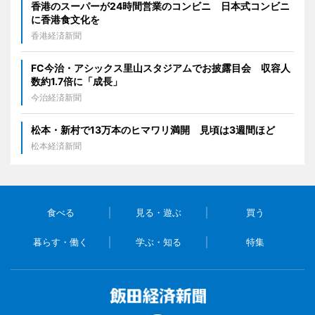
香港のスーパーが24時間営業のコンビニ 日本式コンビニ
に香港食文化を
香港経済新聞
FC今治・アシックス里山スタジアムでお披露目会 収容人
数約1.7倍に「成長」
今治経済新聞
松本・新村で13万本のヒマワリ満開 見頃は3週間ほど
松本経済新聞
食べる
見る・遊ぶ
買う
暮らす・働く
学ぶ・知る
特集