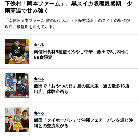
下條村「岡本ファーム」、黒スイカ収穫最盛期 少
雨高温で甘み強く
「南信州岡本ファーム 蜜のめぐみ」（下條村睦沢）のスイカの収穫が
現在、最盛期を迎えている。
食べる
南信州食材8種使う冷やし中華 飯田で8月8日に
88食限定
食べる
飯田で「おやつの日」夏の拡大版 過去最多16店
出店、体験企画も
食べる
飯田「タイホーパン」で沖縄フェア パンを通じ沖
縄との交流広がる