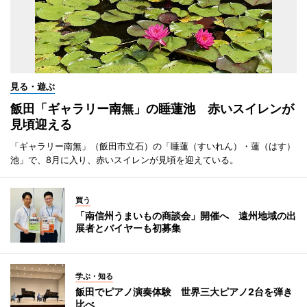
見る・遊ぶ
飯田「ギャラリー南無」の睡蓮池 赤いスイレンが
見頃迎える
「ギャラリー南無」（飯田市立石）の「睡蓮（すいれん）・蓮（はす）
池」で、8月に入り、赤いスイレンが見頃を迎えている。
買う
「南信州うまいもの商談会」開催へ 遠州地域の出
展者とバイヤーも初募集
学ぶ・知る
飯田でピアノ演奏体験 世界三大ピアノ2台を弾き
比べ