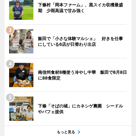
下條村「岡本ファーム」、黒スイカ収穫最盛
期 少雨高温で甘み強く
飯田で「小さな体験マルシェ」 好きを仕事
にしている6店が日替わり出店
南信州食材8種使う冷やし中華 飯田で8月8日
に88食限定
下條「そばの城」にカネシゲ農園 シードル
やパフェ提供
もっと見る