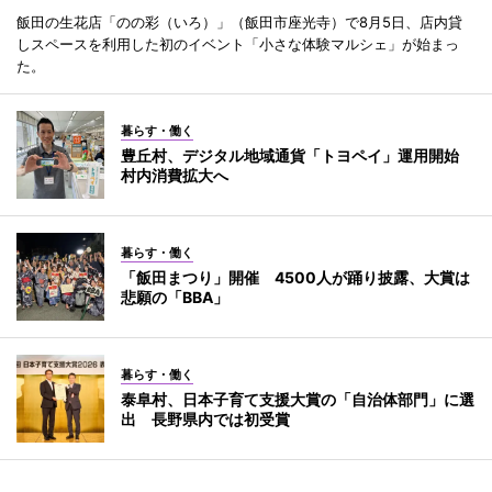
飯田の生花店「のの彩（いろ）」（飯田市座光寺）で8月5日、店内貸
しスペースを利用した初のイベント「小さな体験マルシェ」が始まっ
た。
暮らす・働く
豊丘村、デジタル地域通貨「トヨペイ」運用開始
村内消費拡大へ
暮らす・働く
「飯田まつり」開催 4500人が踊り披露、大賞は
悲願の「BBA」
暮らす・働く
泰阜村、日本子育て支援大賞の「自治体部門」に選
出 長野県内では初受賞