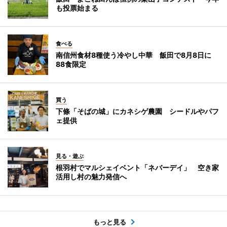
も投票始まる
食べる
南信州食材8種使う冷やし中華 飯田で8月8日に
88食限定
買う
下條「そばの城」にカネシゲ農園 シードルやパフ
ェ提供
見る・遊ぶ
根羽村でマルシェイベント「ネバーデイ」 空き家
活用し村の魅力発信へ
もっと見る