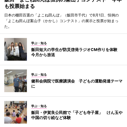
も投票始まる
日本の棚田百選の「よこね田んぼ」（飯田市千代）で8月1日、恒例の
「よこね田んぼ案山子（かかし）コンテスト」の展示と投票が始まっ
た。
学ぶ・知る
飯田短大の学生が防災啓発ラジオCM作りを体験
今月から放送
学ぶ・知る
健和会病院で医療講演会 子どもの運動発達テーマ
に
学ぶ・知る
飯田・伊賀良公民館で「子ども寺子屋」 けん玉や
中国の切り絵など体験