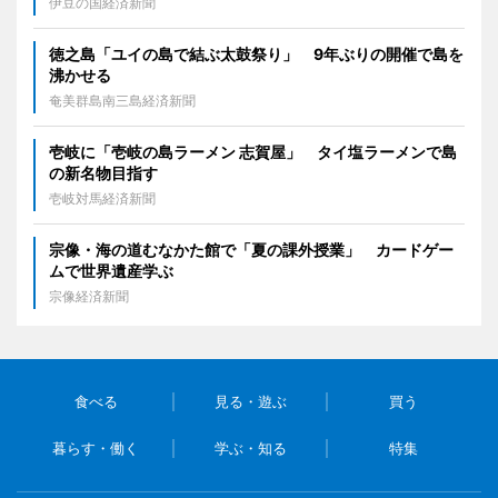
伊豆の国経済新聞
徳之島「ユイの島で結ぶ太鼓祭り」 9年ぶりの開催で島を
沸かせる
奄美群島南三島経済新聞
壱岐に「壱岐の島ラーメン 志賀屋」 タイ塩ラーメンで島
の新名物目指す
壱岐対馬経済新聞
宗像・海の道むなかた館で「夏の課外授業」 カードゲー
ムで世界遺産学ぶ
宗像経済新聞
食べる
見る・遊ぶ
買う
暮らす・働く
学ぶ・知る
特集