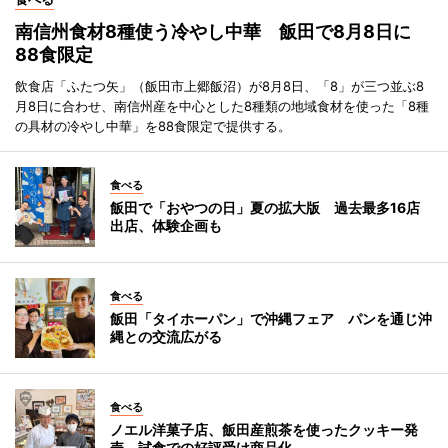
南信州食材8種使う冷やし中華 飯田で8月8日に
88食限定
飲食店「ふたつ矢」（飯田市上郷飯沼）が8月8日、「8」が三つ並ぶ8
月8日に合わせ、南信州産を中心とした8種類の地域食材を使った「8種
の具材の冷やし中華」を88食限定で提供する。
食べる
飯田で「おやつの日」夏の拡大版 過去最多16店
出店、体験企画も
食べる
飯田「タイホーパン」で沖縄フェア パンを通じ沖
縄との交流広がる
食べる
ノエル洋菓子店、飯田産煎茶を使ったクッキー発
売 試食での好評受け商品化