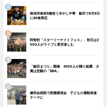
南信州食材8種使う冷やし中華 飯田で8月8日
に88食限定
阿智村「スターリーナイトフェス」、初日は2
000人がライブと星空楽しむ
「飯田まつり」開催 4500人が踊り披露、大
賞は悲願の「BBA」
健和会病院で医療講演会 子どもの運動発達
テーマに