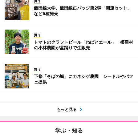
買う
飯田線大学、飯田線缶バッジ第2弾「開運セット」
など5種発売
買う
トマトのクラフトビール「ねばとエール」 根羽村
の小林農園が盆踊りで生販売
買う
下條「そばの城」にカネシゲ農園 シードルやパフ
ェ提供
もっと見る
学ぶ・知る