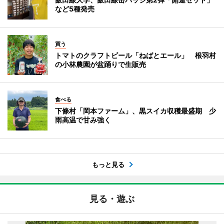
など5種発売
買う
トマトのクラフトビール「ねばとエール」 根羽村
の小林農園が盆踊りで生販売
食べる
下條村「岡本ファーム」、黒スイカ収穫最盛期 少
雨高温で甘み強く
もっと見る
見る・遊ぶ