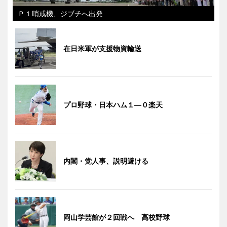
Ｐ１哨戒機、ジブチへ出発
在日米軍が支援物資輸送
プロ野球・日本ハム１―０楽天
内閣・党人事、説明避ける
岡山学芸館が２回戦へ 高校野球