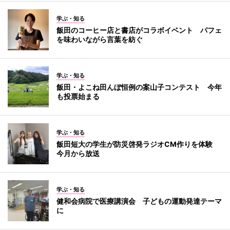
学ぶ・知る
飯田のコーヒー店と書店がコラボイベント パフェ
を味わいながら言葉を紡ぐ
学ぶ・知る
飯田・よこね田んぼ恒例の案山子コンテスト 今年
も投票始まる
学ぶ・知る
飯田短大の学生が防災啓発ラジオCM作りを体験
今月から放送
学ぶ・知る
健和会病院で医療講演会 子どもの運動発達テーマ
に