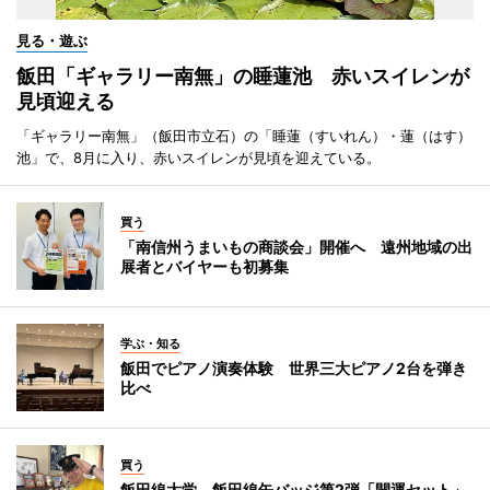
見る・遊ぶ
飯田「ギャラリー南無」の睡蓮池 赤いスイレンが
見頃迎える
「ギャラリー南無」（飯田市立石）の「睡蓮（すいれん）・蓮（はす）
池」で、8月に入り、赤いスイレンが見頃を迎えている。
買う
「南信州うまいもの商談会」開催へ 遠州地域の出
展者とバイヤーも初募集
学ぶ・知る
飯田でピアノ演奏体験 世界三大ピアノ2台を弾き
比べ
買う
飯田線大学、飯田線缶バッジ第2弾「開運セット」