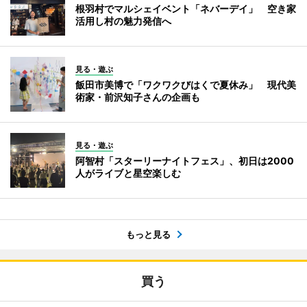
根羽村でマルシェイベント「ネバーデイ」 空き家
活用し村の魅力発信へ
見る・遊ぶ
飯田市美博で「ワクワクびはくで夏休み」 現代美
術家・前沢知子さんの企画も
見る・遊ぶ
阿智村「スターリーナイトフェス」、初日は2000
人がライブと星空楽しむ
もっと見る
買う