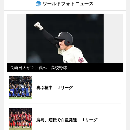
ワールドフォトニュース
長崎日大が２回戦へ 高校野球
喜ぶ植中 Ｊリーグ
鹿島、逆転で白星発進 Ｊリーグ