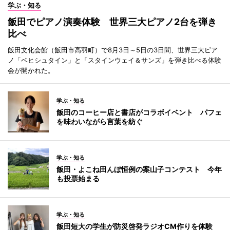
学ぶ・知る
飯田でピアノ演奏体験 世界三大ピアノ2台を弾き
比べ
飯田文化会館（飯田市高羽町）で8月3日～5日の3日間、世界三大ピア
ノ「ベヒシュタイン」と「スタインウェイ＆サンズ」を弾き比べる体験
会が開かれた。
学ぶ・知る
飯田のコーヒー店と書店がコラボイベント パフェ
を味わいながら言葉を紡ぐ
学ぶ・知る
飯田・よこね田んぼ恒例の案山子コンテスト 今年
も投票始まる
学ぶ・知る
飯田短大の学生が防災啓発ラジオCM作りを体験