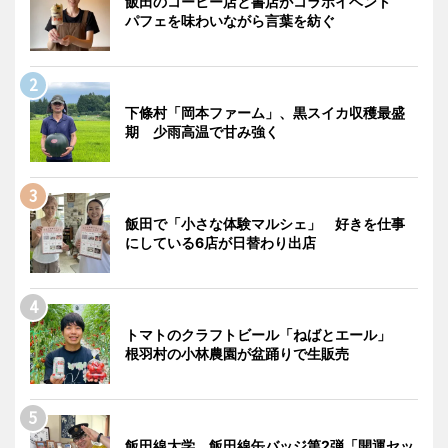
飯田のコーヒー店と書店がコラボイベント
パフェを味わいながら言葉を紡ぐ
下條村「岡本ファーム」、黒スイカ収穫最盛
期 少雨高温で甘み強く
飯田で「小さな体験マルシェ」 好きを仕事
にしている6店が日替わり出店
トマトのクラフトビール「ねばとエール」
根羽村の小林農園が盆踊りで生販売
飯田線大学、飯田線缶バッジ第2弾「開運セッ