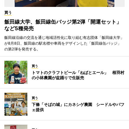
買う
飯田線大学、飯田線缶バッジ第2弾「開運セット」
など5種発売
飯田線沿線の交流を通じ地域活性化に取り組む有志団体「飯田線大学」
が8月8日、飯田線の駅名標や車両をデザインした「飯田線缶バッジ」
の第2弾を発売する。
買う
トマトのクラフトビール「ねばとエール」 根羽村
の小林農園が盆踊りで生販売
買う
下條「そばの城」にカネシゲ農園 シードルやパフ
ェ提供