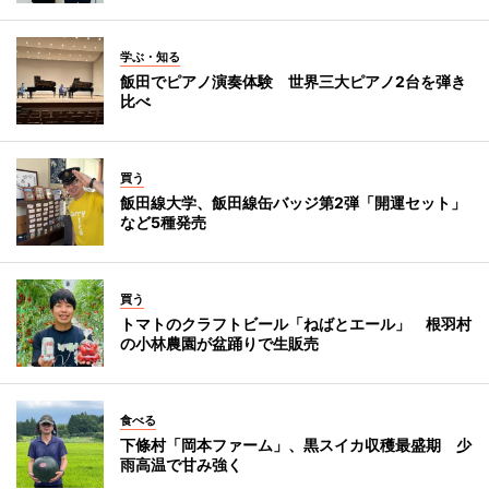
学ぶ・知る
飯田でピアノ演奏体験 世界三大ピアノ2台を弾き
比べ
買う
飯田線大学、飯田線缶バッジ第2弾「開運セット」
など5種発売
買う
トマトのクラフトビール「ねばとエール」 根羽村
の小林農園が盆踊りで生販売
食べる
下條村「岡本ファーム」、黒スイカ収穫最盛期 少
雨高温で甘み強く