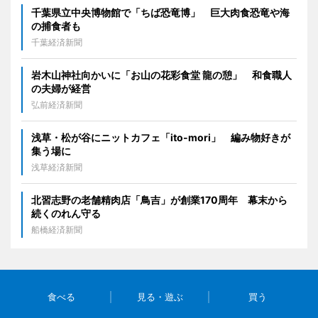
千葉県立中央博物館で「ちば恐竜博」 巨大肉食恐竜や海
の捕食者も
千葉経済新聞
岩木山神社向かいに「お山の花彩食堂 龍の憩」 和食職人
の夫婦が経営
弘前経済新聞
浅草・松が谷にニットカフェ「ito-mori」 編み物好きが
集う場に
浅草経済新聞
北習志野の老舗精肉店「鳥吉」が創業170周年 幕末から
続くのれん守る
船橋経済新聞
食べる
見る・遊ぶ
買う