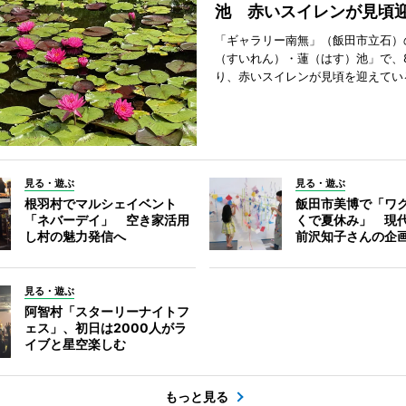
池 赤いスイレンが見頃
「ギャラリー南無」（飯田市立石）
（すいれん）・蓮（はす）池」で、
り、赤いスイレンが見頃を迎えてい
見る・遊ぶ
見る・遊ぶ
根羽村でマルシェイベント
飯田市美博で「ワ
「ネバーデイ」 空き家活用
くで夏休み」 現
し村の魅力発信へ
前沢知子さんの企
見る・遊ぶ
阿智村「スターリーナイトフ
ェス」、初日は2000人がラ
イブと星空楽しむ
もっと見る