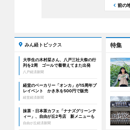
前の
みん経トピックス
特集
大学生の木村栞さん、八戸三社大祭の行
列を2周 ゴールで着替えてまた出発
八戸経済新聞
経堂のベーカリー「オンカ」が15周年プ
レイベント かき氷を500円で販売
経堂経済新聞
抹茶・日本茶カフェ「ナナズグリーンテ
ィー」、自由が丘2号店 新メニューも
自由が丘経済新聞