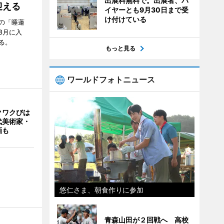
出展料無料で。出展者、バ
迎える
イヤーとも9月30日まで受
け付けている
の「睡蓮
8月に入
る。
もっと見る
ワールドフォトニュース
クワクびは
代美術家・
画も
悠仁さま、朝食作りに参加
青森山田が２回戦へ 高校