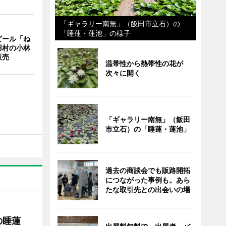
「ギャラリー南無」（飯田市立石）の
「睡蓮・蓮池」の様子
ビール「ね
羽村の小林
販売
温帯性から熱帯性の花が
次々に開く
「ギャラリー南無」（飯田
市立石）の「睡蓮・蓮池」
過去の商談会でも販路開拓
につながった事例も。あら
たな取引先との出会いの場
の睡蓮