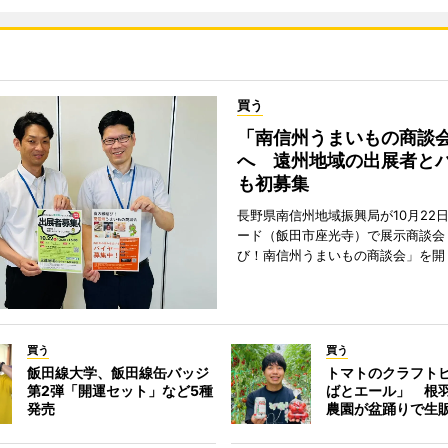
買う
「南信州うまいもの商談
へ 遠州地域の出展者と
も初募集
長野県南信州地域振興局が10月22
ード（飯田市座光寺）で展示商談会
び！南信州うまいもの商談会」を開
買う
買う
飯田線大学、飯田線缶バッジ
トマトのクラフト
第2弾「開運セット」など5種
ばとエール」 根
発売
農園が盆踊りで生