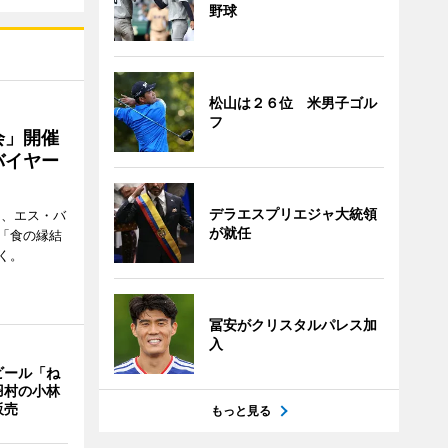
野球
松山は２６位 米男子ゴル
フ
会」開催
バイヤー
デラエスプリエジャ大統領
日、エス・バ
が就任
「食の縁結
く。
冨安がクリスタルパレス加
入
ビール「ね
羽村の小林
販売
もっと見る