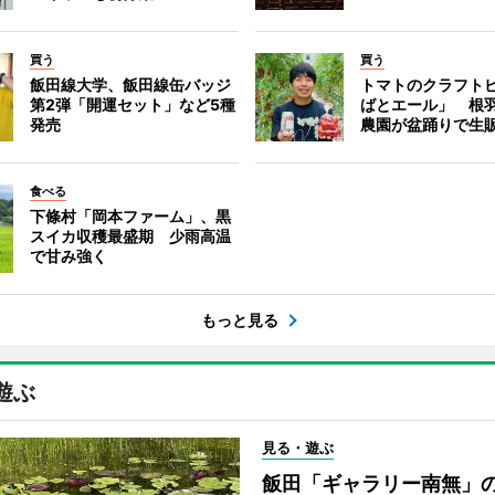
買う
買う
飯田線大学、飯田線缶バッジ
トマトのクラフト
第2弾「開運セット」など5種
ばとエール」 根
発売
農園が盆踊りで生
食べる
下條村「岡本ファーム」、黒
スイカ収穫最盛期 少雨高温
で甘み強く
もっと見る
遊ぶ
見る・遊ぶ
飯田「ギャラリー南無」