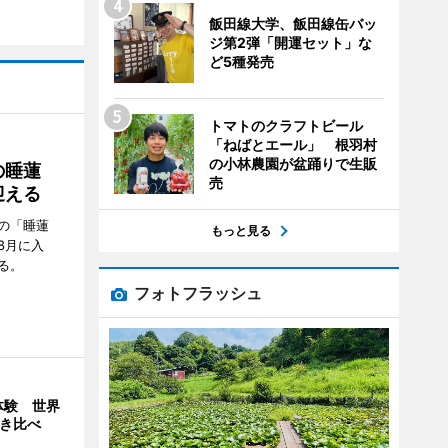
飯田線大学、飯田線缶バッ
ジ第2弾「開運セット」な
ど5種発売
トマトのクラフトビール
「ねばとエール」 根羽村
の小林農園が盆踊りで生販
の睡蓮
売
迎える
の「睡蓮
もっと見る
8月に入
る。
フォトフラッシュ
体験 世界
弾き比べ