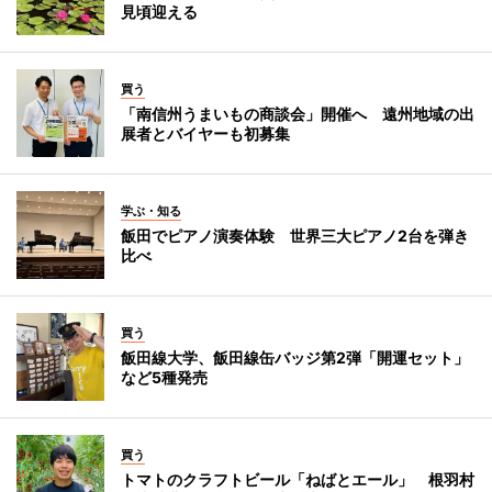
見頃迎える
買う
「南信州うまいもの商談会」開催へ 遠州地域の出
展者とバイヤーも初募集
学ぶ・知る
飯田でピアノ演奏体験 世界三大ピアノ2台を弾き
比べ
買う
飯田線大学、飯田線缶バッジ第2弾「開運セット」
など5種発売
買う
トマトのクラフトビール「ねばとエール」 根羽村