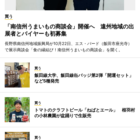
買う
「南信州うまいもの商談会」開催へ 遠州地域の出
展者とバイヤーも初募集
長野県南信州地域振興局が10月22日、エス・バード（飯田市座光寺）
で展示商談会「食の縁結び！南信州うまいもの商談会」を開く。
買う
飯田線大学、飯田線缶バッジ第2弾「開運セット」
など5種発売
買う
トマトのクラフトビール「ねばとエール」 根羽村
の小林農園が盆踊りで生販売
買う