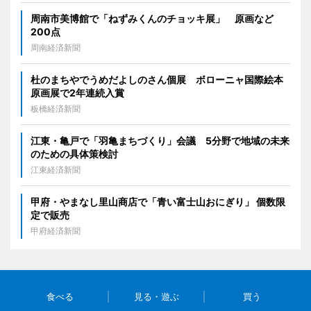
周南市美博館で「ねずみくんのチョッキ展」 原画など
200点
周南経済新聞
杜のまちやでうめだよしのさん個展 ボローニャ国際絵本
原画展で2年連続入賞
板橋経済新聞
江東・亀戸で「羽亀まちづくり」会議 5分野で地域の未来
のための具体策検討
江東経済新聞
甲府・やまなし里山商店で「青い富士山おにぎり」 個数限
定で販売
甲府経済新聞
食べる
見る・遊ぶ
買う