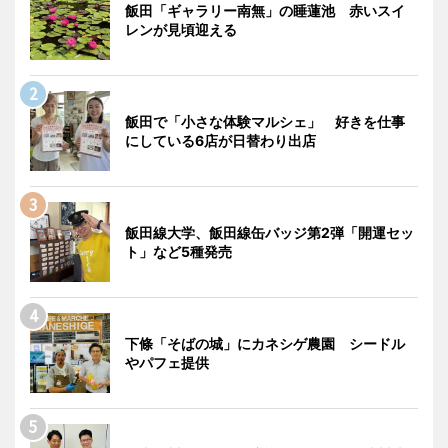
飯田「ギャラリー南無」の睡蓮池 赤いスイ
レンが見頃迎える
飯田で「小さな体験マルシェ」 好きを仕事
にしている6店が日替わり出店
飯田線大学、飯田線缶バッジ第2弾「開運セッ
ト」など5種発売
下條「そばの城」にカネシゲ農園 シードル
やパフェ提供