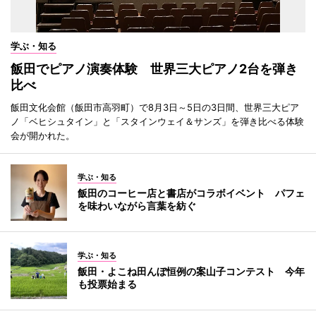
学ぶ・知る
飯田でピアノ演奏体験 世界三大ピアノ2台を弾き
比べ
飯田文化会館（飯田市高羽町）で8月3日～5日の3日間、世界三大ピア
ノ「ベヒシュタイン」と「スタインウェイ＆サンズ」を弾き比べる体験
会が開かれた。
学ぶ・知る
飯田のコーヒー店と書店がコラボイベント パフェ
を味わいながら言葉を紡ぐ
学ぶ・知る
飯田・よこね田んぼ恒例の案山子コンテスト 今年
も投票始まる