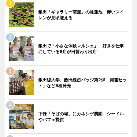
飯田「ギャラリー南無」の睡蓮池 赤いスイ
レンが見頃迎える
飯田で「小さな体験マルシェ」 好きを仕事
にしている6店が日替わり出店
飯田線大学、飯田線缶バッジ第2弾「開運セッ
ト」など5種発売
下條「そばの城」にカネシゲ農園 シードル
やパフェ提供