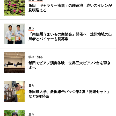
飯田「ギャラリー南無」の睡蓮池 赤いスイレンが
見頃迎える
買う
「南信州うまいもの商談会」開催へ 遠州地域の出
展者とバイヤーも初募集
学ぶ・知る
飯田でピアノ演奏体験 世界三大ピアノ2台を弾き
比べ
買う
飯田線大学、飯田線缶バッジ第2弾「開運セット」
など5種発売
買う