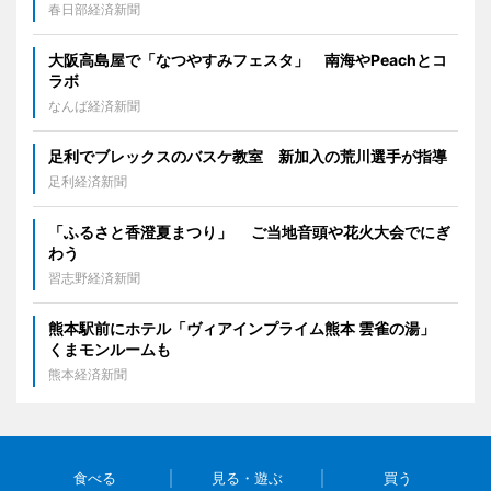
春日部経済新聞
大阪高島屋で「なつやすみフェスタ」 南海やPeachとコ
ラボ
なんば経済新聞
足利でブレックスのバスケ教室 新加入の荒川選手が指導
足利経済新聞
「ふるさと香澄夏まつり」 ご当地音頭や花火大会でにぎ
わう
習志野経済新聞
熊本駅前にホテル「ヴィアインプライム熊本 雲雀の湯」
くまモンルームも
熊本経済新聞
食べる
見る・遊ぶ
買う