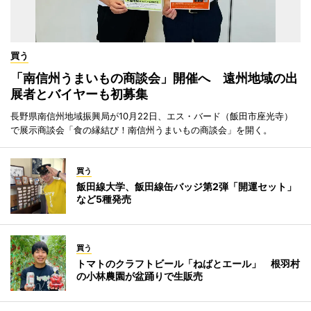
買う
「南信州うまいもの商談会」開催へ 遠州地域の出
展者とバイヤーも初募集
長野県南信州地域振興局が10月22日、エス・バード（飯田市座光寺）
で展示商談会「食の縁結び！南信州うまいもの商談会」を開く。
買う
飯田線大学、飯田線缶バッジ第2弾「開運セット」
など5種発売
買う
トマトのクラフトビール「ねばとエール」 根羽村
の小林農園が盆踊りで生販売