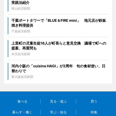
実践法紹介
狭山経済新聞
千葉ポートタワーで「BLUE＆FIRE mini」 地元店が鉄板
焼き料理提供
千葉経済新聞
上里町の児童生徒16人が町長らと意見交換 議場で町への
提案、再質問も
本庄経済新聞
河内小阪の「cuisine HAGI」が2周年 旬の食材使い、日
替わりで
東大阪経済新聞
食べる
見る・遊ぶ
買う
暮らす・働く
学ぶ・知る
特集