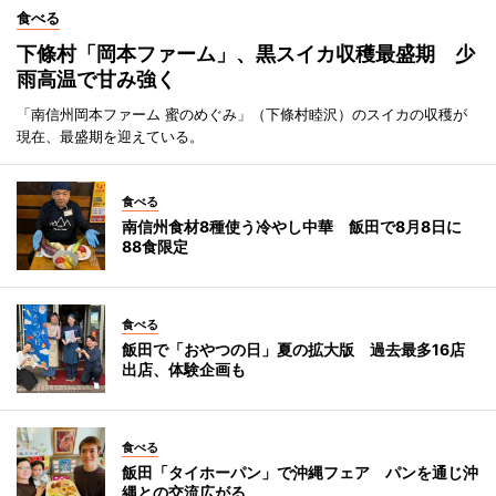
食べる
下條村「岡本ファーム」、黒スイカ収穫最盛期 少
雨高温で甘み強く
「南信州岡本ファーム 蜜のめぐみ」（下條村睦沢）のスイカの収穫が
現在、最盛期を迎えている。
食べる
南信州食材8種使う冷やし中華 飯田で8月8日に
88食限定
食べる
飯田で「おやつの日」夏の拡大版 過去最多16店
出店、体験企画も
食べる
飯田「タイホーパン」で沖縄フェア パンを通じ沖
縄との交流広がる