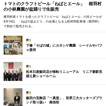
トマトのクラフトビール「ねばとエール」 根羽村
の小林農園が盆踊りで生販売
根羽村産トマトを使ったクラフトビール「ねばとエール」の生ビールが
8月14日、「ねばの盆おどり」の会場となる上町村民駐車場（根羽村）
で初めて販売される。
買う
下條「そばの城」にカネシゲ農園 シードルやパフ
ェ提供
買う
松本日産飯田店が移転リニューアル リニア新駅見
据え新ショールーム
買う
飯田の宝飾店「一真堂」、世界三大カッターズブラ
ンド取り扱い 南信初