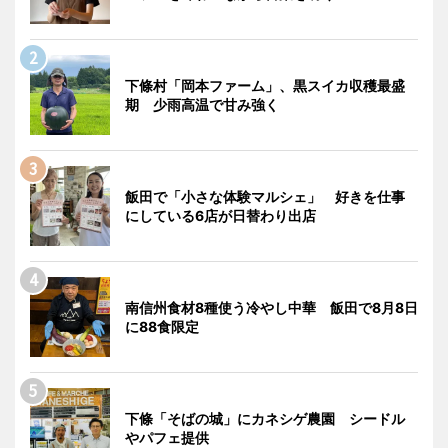
下條村「岡本ファーム」、黒スイカ収穫最盛
期 少雨高温で甘み強く
飯田で「小さな体験マルシェ」 好きを仕事
にしている6店が日替わり出店
南信州食材8種使う冷やし中華 飯田で8月8日
に88食限定
下條「そばの城」にカネシゲ農園 シードル
やパフェ提供