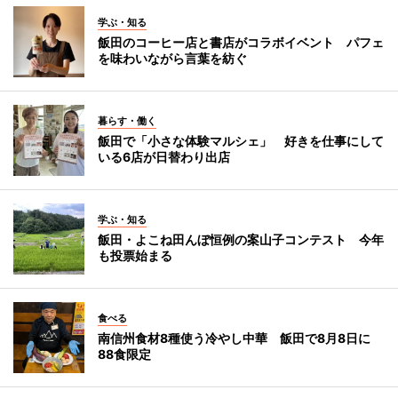
学ぶ・知る
飯田のコーヒー店と書店がコラボイベント パフェ
を味わいながら言葉を紡ぐ
暮らす・働く
飯田で「小さな体験マルシェ」 好きを仕事にして
いる6店が日替わり出店
学ぶ・知る
飯田・よこね田んぼ恒例の案山子コンテスト 今年
も投票始まる
食べる
南信州食材8種使う冷やし中華 飯田で8月8日に
88食限定