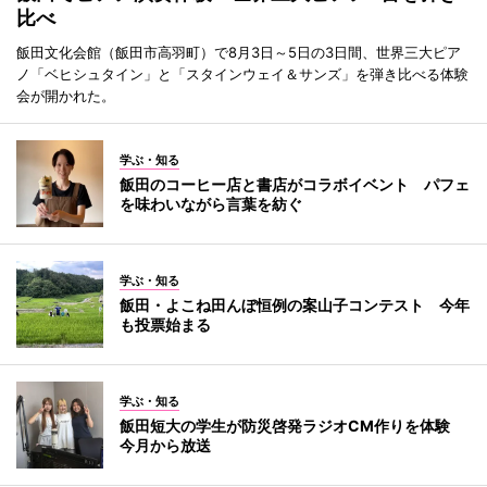
比べ
飯田文化会館（飯田市高羽町）で8月3日～5日の3日間、世界三大ピア
ノ「ベヒシュタイン」と「スタインウェイ＆サンズ」を弾き比べる体験
会が開かれた。
学ぶ・知る
飯田のコーヒー店と書店がコラボイベント パフェ
を味わいながら言葉を紡ぐ
学ぶ・知る
飯田・よこね田んぼ恒例の案山子コンテスト 今年
も投票始まる
学ぶ・知る
飯田短大の学生が防災啓発ラジオCM作りを体験
今月から放送