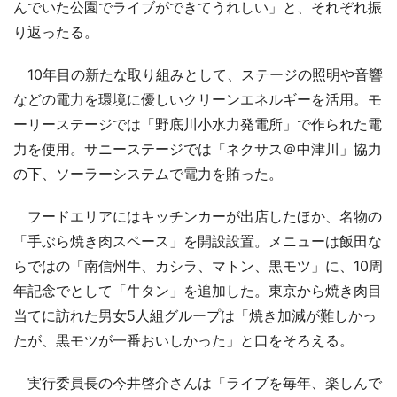
んでいた公園でライブができてうれしい」と、それぞれ振
り返ったる。
10年目の新たな取り組みとして、ステージの照明や音響
などの電力を環境に優しいクリーンエネルギーを活用。モ
ーリーステージでは「野底川小水力発電所」で作られた電
力を使用。サニーステージでは「ネクサス＠中津川」協力
の下、ソーラーシステムで電力を賄った。
フードエリアにはキッチンカーが出店したほか、名物の
「手ぶら焼き肉スペース」を開設設置。メニューは飯田な
らではの「南信州牛、カシラ、マトン、黒モツ」に、10周
年記念でとして「牛タン」を追加した。東京から焼き肉目
当てに訪れた男女5人組グループは「焼き加減が難しかっ
たが、黒モツが一番おいしかった」と口をそろえる。
実行委員長の今井啓介さんは「ライブを毎年、楽しんで