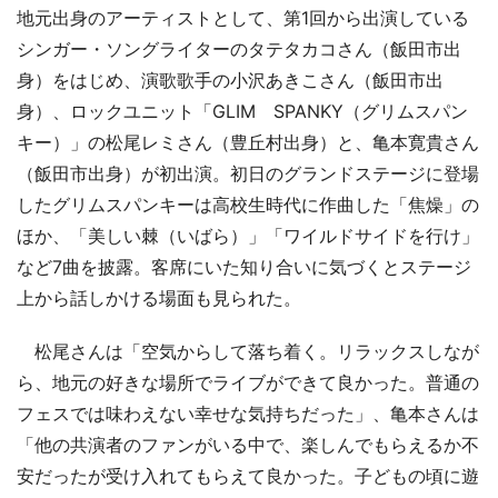
地元出身のアーティストとして、第1回から出演している
シンガー・ソングライターのタテタカコさん（飯田市出
身）をはじめ、演歌歌手の小沢あきこさん（飯田市出
身）、ロックユニット「GLIM SPANKY（グリムスパン
キー）」の松尾レミさん（豊丘村出身）と、亀本寛貴さん
（飯田市出身）が初出演。初日のグランドステージに登場
したグリムスパンキーは高校生時代に作曲した「焦燥」の
ほか、「美しい棘（いばら）」「ワイルドサイドを行け」
など7曲を披露。客席にいた知り合いに気づくとステージ
上から話しかける場面も見られた。
松尾さんは「空気からして落ち着く。リラックスしなが
ら、地元の好きな場所でライブができて良かった。普通の
フェスでは味わえない幸せな気持ちだった」、亀本さんは
「他の共演者のファンがいる中で、楽しんでもらえるか不
安だったが受け入れてもらえて良かった。子どもの頃に遊