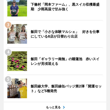
下條村「岡本ファーム」、黒スイカ収穫最盛
期 少雨高温で甘み強く
飯田で「小さな体験マルシェ」 好きを仕事
にしている6店が日替わり出店
飯田「ギャラリー南無」の睡蓮池 赤いスイ
レンが見頃迎える
飯田線大学、飯田線缶バッジ第2弾「開運セッ
ト」など5種発売
もっと見る