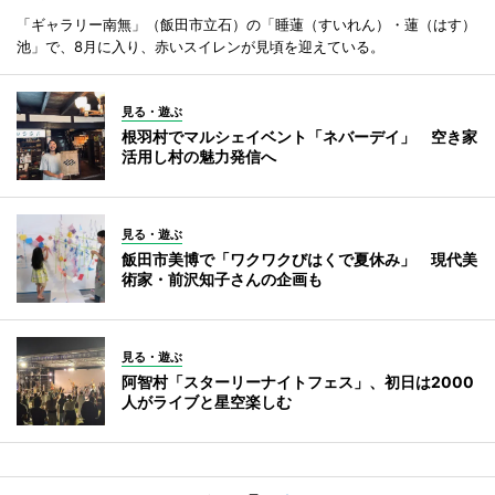
「ギャラリー南無」（飯田市立石）の「睡蓮（すいれん）・蓮（はす）
池」で、8月に入り、赤いスイレンが見頃を迎えている。
見る・遊ぶ
根羽村でマルシェイベント「ネバーデイ」 空き家
活用し村の魅力発信へ
見る・遊ぶ
飯田市美博で「ワクワクびはくで夏休み」 現代美
術家・前沢知子さんの企画も
見る・遊ぶ
阿智村「スターリーナイトフェス」、初日は2000
人がライブと星空楽しむ