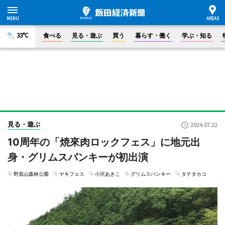
33°C
食べる
見る・遊ぶ
買う
暮らす・働く
学ぶ・知る
見る・遊ぶ
2024.07.22
10周年の「焼來肉ロックフェス」に地元出
身・グリムスパンキーが初出演
野底山森林公園
ヤキフェス
小沢あきこ
グリムスパンキー
タテタカコ