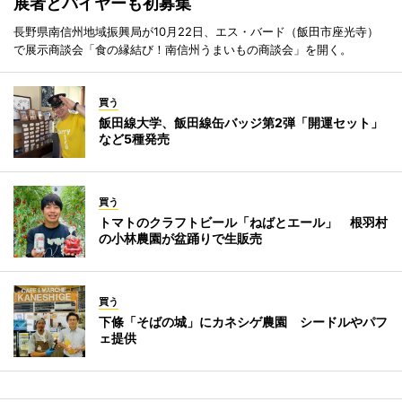
展者とバイヤーも初募集
長野県南信州地域振興局が10月22日、エス・バード（飯田市座光寺）
で展示商談会「食の縁結び！南信州うまいもの商談会」を開く。
買う
飯田線大学、飯田線缶バッジ第2弾「開運セット」
など5種発売
買う
トマトのクラフトビール「ねばとエール」 根羽村
の小林農園が盆踊りで生販売
買う
下條「そばの城」にカネシゲ農園 シードルやパフ
ェ提供