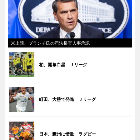
米上院、ブランチ氏の司法長官人事承認
柏、開幕白星 Ｊリーグ
町田、大勝で発進 Ｊリーグ
日本、豪州に惜敗 ラグビー