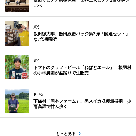
比べ
買う
飯田線大学、飯田線缶バッジ第2弾「開運セット」
など5種発売
買う
トマトのクラフトビール「ねばとエール」 根羽村
の小林農園が盆踊りで生販売
食べる
下條村「岡本ファーム」、黒スイカ収穫最盛期 少
雨高温で甘み強く
もっと見る