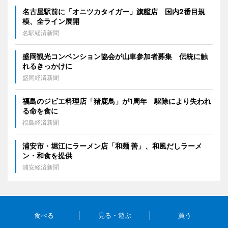
名古屋駅前に「オニツカタイガー」旗艦店 国内2番目規
模、全ライン展開
名駅経済新聞
盛岡観光コンベンション協会が山車参加者募集 伝統に触
れるきっかけに
盛岡経済新聞
福島のジビエ料理店「猪鹿鳥」が1周年 駆除により失われ
る命を食に
福島経済新聞
浦安市・堀江にラーメン店「和麺 善」、和風だしラーメ
ン・和食を提供
浦安経済新聞
食べる
見る・遊ぶ
買う