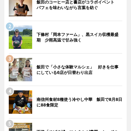
飯田のコーヒー店と書店がコラボイベント
パフェを味わいながら言葉を紡ぐ
下條村「岡本ファーム」、黒スイカ収穫最盛
期 少雨高温で甘み強く
飯田で「小さな体験マルシェ」 好きを仕事
にしている6店が日替わり出店
南信州食材8種使う冷やし中華 飯田で8月8日
に88食限定