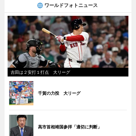
ワールドフォトニュース
吉田は２安打１打点 大リーグ
千賀の力投 大リーグ
高市首相靖国参拝「適切に判断」