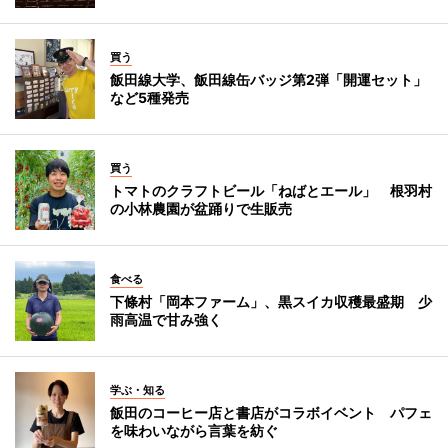
買う
飯田線大学、飯田線缶バッジ第2弾「開運セット」
など5種発売
買う
トマトのクラフトビール「ねばとエール」 根羽村
の小林農園が盆踊りで生販売
食べる
下條村「岡本ファーム」、黒スイカ収穫最盛期 少
雨高温で甘み強く
学ぶ・知る
飯田のコーヒー店と書店がコラボイベント パフェ
を味わいながら言葉を紡ぐ