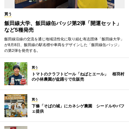
買う
飯田線大学、飯田線缶バッジ第2弾「開運セット」
など5種発売
飯田線沿線の交流を通じ地域活性化に取り組む有志団体「飯田線大学」
が8月8日、飯田線の駅名標や車両をデザインした「飯田線缶バッジ」
の第2弾を発売する。
買う
トマトのクラフトビール「ねばとエール」 根羽村
の小林農園が盆踊りで生販売
買う
下條「そばの城」にカネシゲ農園 シードルやパフ
ェ提供