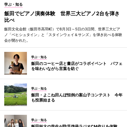
学ぶ・知る
飯田でピアノ演奏体験 世界三大ピアノ2台を弾き
比べ
飯田文化会館（飯田市高羽町）で8月3日～5日の3日間、世界三大ピア
ノ「ベヒシュタイン」と「スタインウェイ＆サンズ」を弾き比べる体験
会が開かれた。
学ぶ・知る
飯田のコーヒー店と書店がコラボイベント パフェ
を味わいながら言葉を紡ぐ
学ぶ・知る
飯田・よこね田んぼ恒例の案山子コンテスト 今年
も投票始まる
学ぶ・知る
飯田短大の学生が防災啓発ラジオCM作りを体験