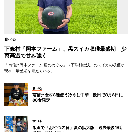
食べる
下條村「岡本ファーム」、黒スイカ収穫最盛期 少
雨高温で甘み強く
「南信州岡本ファーム 蜜のめぐみ」（下條村睦沢）のスイカの収穫が
現在、最盛期を迎えている。
食べる
南信州食材8種使う冷やし中華 飯田で8月8日に
88食限定
食べる
飯田で「おやつの日」夏の拡大版 過去最多16店