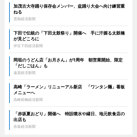
加茂古大寺踊り保存会メンバー、盆踊り大会へ向け練習重
ねる
雲南経済新聞
下田で伝統の「下田太鼓祭り」開催へ 手に汗握る太鼓橋
が見どころに
伊豆下田経済新聞
岡垣のうどん店「お月さん」が1周年 朝営業開始、限定
「だしごはん」も
遠賀経済新聞
高崎「ラーメン」リニューアル新店 「ワンタン麺」看板
メニューへ
高崎前橋経済新聞
「赤坂夏おどり」開催へ 特設噴水や縁日、地元飲食店の
出店も
赤坂経済新聞