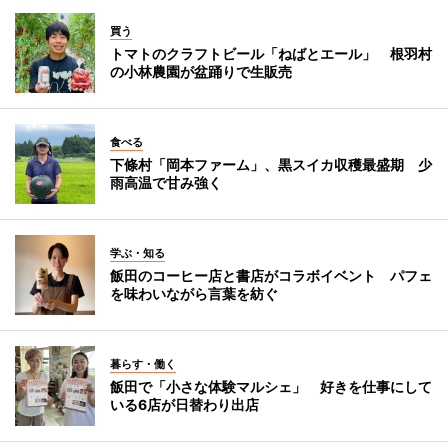
買う
トマトのクラフトビール「ねばとエール」 根羽村
の小林農園が盆踊りで生販売
食べる
下條村「岡本ファーム」、黒スイカ収穫最盛期 少
雨高温で甘み強く
学ぶ・知る
飯田のコーヒー店と書店がコラボイベント パフェ
を味わいながら言葉を紡ぐ
暮らす・働く
飯田で「小さな体験マルシェ」 好きを仕事にして
いる6店が日替わり出店