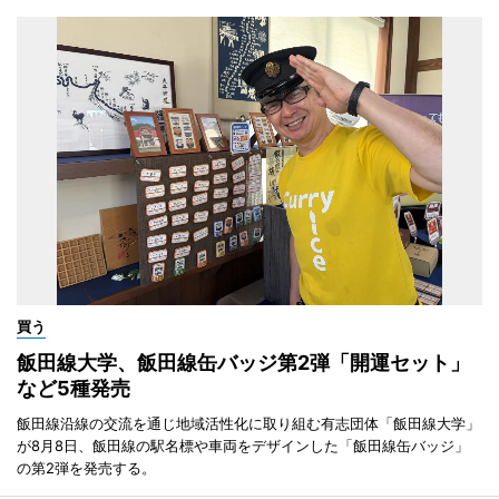
買う
飯田線大学、飯田線缶バッジ第2弾「開運セット」
など5種発売
飯田線沿線の交流を通じ地域活性化に取り組む有志団体「飯田線大学」
が8月8日、飯田線の駅名標や車両をデザインした「飯田線缶バッジ」
の第2弾を発売する。