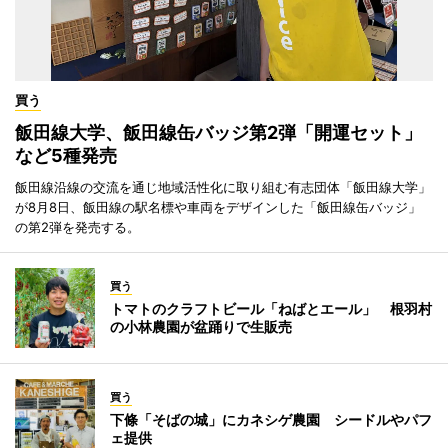
買う
飯田線大学、飯田線缶バッジ第2弾「開運セット」
など5種発売
飯田線沿線の交流を通じ地域活性化に取り組む有志団体「飯田線大学」
が8月8日、飯田線の駅名標や車両をデザインした「飯田線缶バッジ」
の第2弾を発売する。
買う
トマトのクラフトビール「ねばとエール」 根羽村
の小林農園が盆踊りで生販売
買う
下條「そばの城」にカネシゲ農園 シードルやパフ
ェ提供