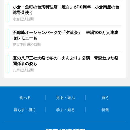
小倉・魚町の台湾料理店「麗白」が10周年 小倉南産の台
湾野菜使う
小倉経済新聞
石廊崎オーシャンパークで「夕涼会」 来場100万人達成
セレモニーも
伊豆下田経済新聞
夏の八戸三社大祭で冬の「えんぶり」公演 青森ねぶた祭
関係者の姿も
八戸経済新聞
食べる
見る・遊ぶ
買う
暮らす・働く
学ぶ・知る
特集