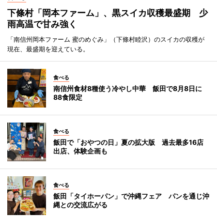
下條村「岡本ファーム」、黒スイカ収穫最盛期 少
雨高温で甘み強く
「南信州岡本ファーム 蜜のめぐみ」（下條村睦沢）のスイカの収穫が
現在、最盛期を迎えている。
食べる
南信州食材8種使う冷やし中華 飯田で8月8日に
88食限定
食べる
飯田で「おやつの日」夏の拡大版 過去最多16店
出店、体験企画も
食べる
飯田「タイホーパン」で沖縄フェア パンを通じ沖
縄との交流広がる