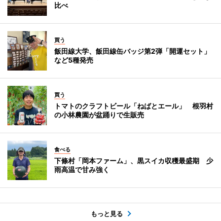
比べ
買う
飯田線大学、飯田線缶バッジ第2弾「開運セット」
など5種発売
買う
トマトのクラフトビール「ねばとエール」 根羽村
の小林農園が盆踊りで生販売
食べる
下條村「岡本ファーム」、黒スイカ収穫最盛期 少
雨高温で甘み強く
もっと見る