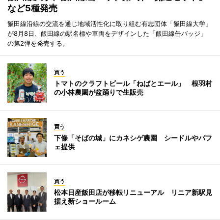
など5種発売
飯田線沿線の交流を通じ地域活性化に取り組む有志団体「飯田線大学」
が8月8日、飯田線の駅名標や車両をデザインした「飯田線缶バッジ」
の第2弾を発売する。
買う
トマトのクラフトビール「ねばとエール」 根羽村
の小林農園が盆踊りで生販売
買う
下條「そばの城」にカネシゲ農園 シードルやパフ
ェ提供
買う
松本日産飯田店が移転リニューアル リニア新駅見
据え新ショールーム