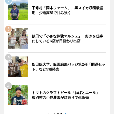
下條村「岡本ファーム」、黒スイカ収穫最盛
期 少雨高温で甘み強く
飯田で「小さな体験マルシェ」 好きを仕事
にしている6店が日替わり出店
飯田線大学、飯田線缶バッジ第2弾「開運セッ
ト」など5種発売
トマトのクラフトビール「ねばとエール」
根羽村の小林農園が盆踊りで生販売