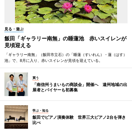
見る・遊ぶ
飯田「ギャラリー南無」の睡蓮池 赤いスイレンが
見頃迎える
「ギャラリー南無」（飯田市立石）の「睡蓮（すいれん）・蓮（はす）
池」で、8月に入り、赤いスイレンが見頃を迎えている。
買う
「南信州うまいもの商談会」開催へ 遠州地域の出
展者とバイヤーも初募集
学ぶ・知る
飯田でピアノ演奏体験 世界三大ピアノ2台を弾き
比べ