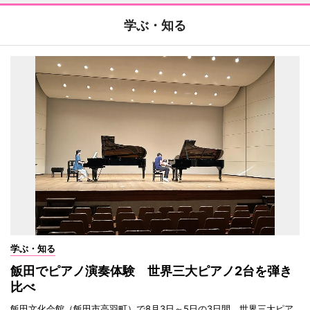
学ぶ・知る
学ぶ・知る
飯田でピアノ演奏体験 世界三大ピアノ2台を弾き
比べ
飯田文化会館（飯田市高羽町）で8月3日～5日の3日間、世界三大ピア