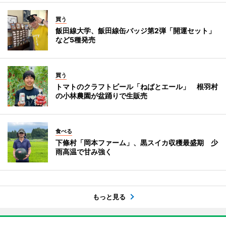
買う
飯田線大学、飯田線缶バッジ第2弾「開運セット」
など5種発売
買う
トマトのクラフトビール「ねばとエール」 根羽村
の小林農園が盆踊りで生販売
食べる
下條村「岡本ファーム」、黒スイカ収穫最盛期 少
雨高温で甘み強く
もっと見る