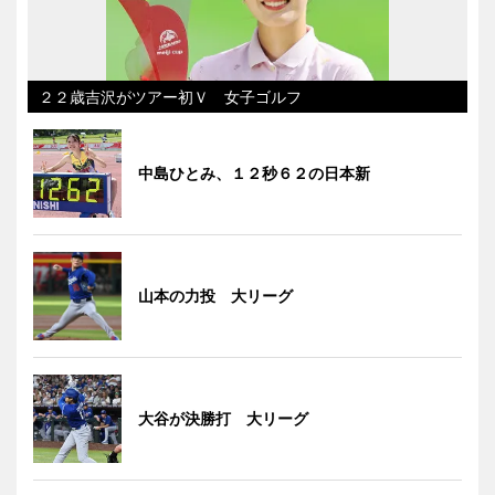
２２歳吉沢がツアー初Ｖ 女子ゴルフ
中島ひとみ、１２秒６２の日本新
山本の力投 大リーグ
大谷が決勝打 大リーグ