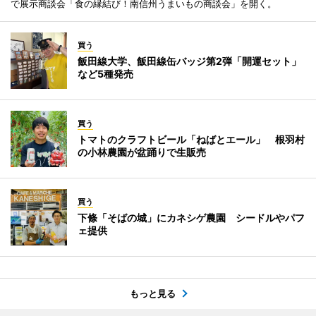
で展示商談会「食の縁結び！南信州うまいもの商談会」を開く。
買う
飯田線大学、飯田線缶バッジ第2弾「開運セット」
など5種発売
買う
トマトのクラフトビール「ねばとエール」 根羽村
の小林農園が盆踊りで生販売
買う
下條「そばの城」にカネシゲ農園 シードルやパフ
ェ提供
もっと見る