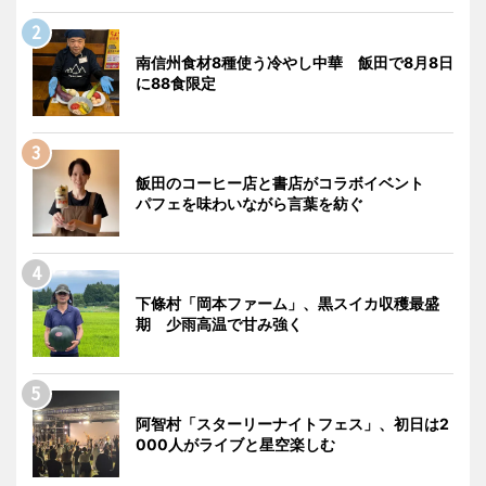
南信州食材8種使う冷やし中華 飯田で8月8日
に88食限定
飯田のコーヒー店と書店がコラボイベント
パフェを味わいながら言葉を紡ぐ
下條村「岡本ファーム」、黒スイカ収穫最盛
期 少雨高温で甘み強く
阿智村「スターリーナイトフェス」、初日は2
000人がライブと星空楽しむ