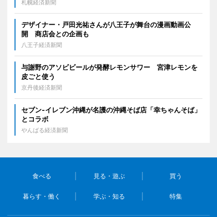
札幌経済新聞
デザイナー・戸田光祐さんが八王子が舞台の漫画動画公
開 商店会との企画も
八王子経済新聞
与謝野のアソビビールが発酵レモンサワー 宮津レモンを
皮ごと使う
京丹後経済新聞
セブン‐イレブン沖縄が名護の沖縄そば店「幸ちゃんそば」
とコラボ
やんばる経済新聞
食べる
見る・遊ぶ
買う
暮らす・働く
学ぶ・知る
特集