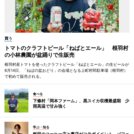
買う
トマトのクラフトビール「ねばとエール」 根羽村
の小林農園が盆踊りで生販売
根羽村産トマトを使ったクラフトビール「ねばとエール」の生ビールが
8月14日、「ねばの盆おどり」の会場となる上町村民駐車場（根羽村）
で初めて販売される。
食べる
下條村「岡本ファーム」、黒スイカ収穫最盛期 少
雨高温で甘み強く
学ぶ・知る
飯田のコーヒー店と書店がコラボイベント パフェ