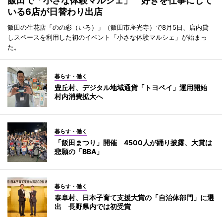
飯田で「小さな体験マルシェ」 好きを仕事にして
いる6店が日替わり出店
飯田の生花店「のの彩（いろ）」（飯田市座光寺）で8月5日、店内貸
しスペースを利用した初のイベント「小さな体験マルシェ」が始まっ
た。
暮らす・働く
豊丘村、デジタル地域通貨「トヨペイ」運用開始
村内消費拡大へ
暮らす・働く
「飯田まつり」開催 4500人が踊り披露、大賞は
悲願の「BBA」
暮らす・働く
泰阜村、日本子育て支援大賞の「自治体部門」に選
出 長野県内では初受賞