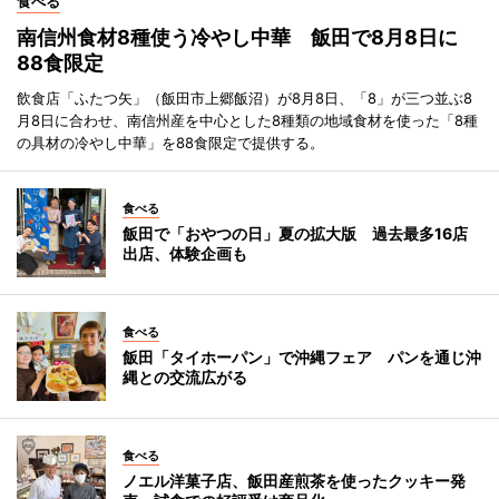
食べる
南信州食材8種使う冷やし中華 飯田で8月8日に
88食限定
飲食店「ふたつ矢」（飯田市上郷飯沼）が8月8日、「8」が三つ並ぶ8
月8日に合わせ、南信州産を中心とした8種類の地域食材を使った「8種
の具材の冷やし中華」を88食限定で提供する。
食べる
飯田で「おやつの日」夏の拡大版 過去最多16店
出店、体験企画も
食べる
飯田「タイホーパン」で沖縄フェア パンを通じ沖
縄との交流広がる
食べる
ノエル洋菓子店、飯田産煎茶を使ったクッキー発