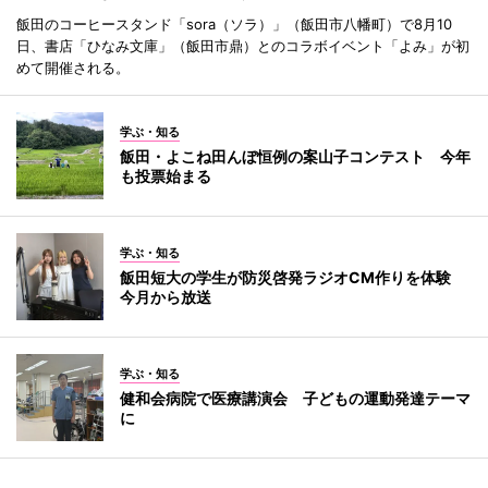
飯田のコーヒースタンド「sora（ソラ）」（飯田市八幡町）で8月10
日、書店「ひなみ文庫」（飯田市鼎）とのコラボイベント「よみ」が初
めて開催される。
学ぶ・知る
飯田・よこね田んぼ恒例の案山子コンテスト 今年
も投票始まる
学ぶ・知る
飯田短大の学生が防災啓発ラジオCM作りを体験
今月から放送
学ぶ・知る
健和会病院で医療講演会 子どもの運動発達テーマ
に