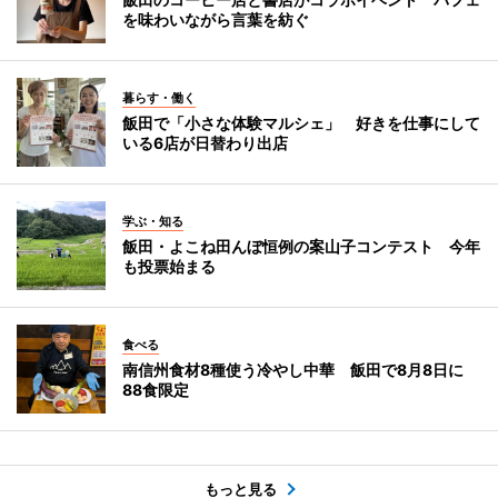
を味わいながら言葉を紡ぐ
暮らす・働く
飯田で「小さな体験マルシェ」 好きを仕事にして
いる6店が日替わり出店
学ぶ・知る
飯田・よこね田んぼ恒例の案山子コンテスト 今年
も投票始まる
食べる
南信州食材8種使う冷やし中華 飯田で8月8日に
88食限定
もっと見る