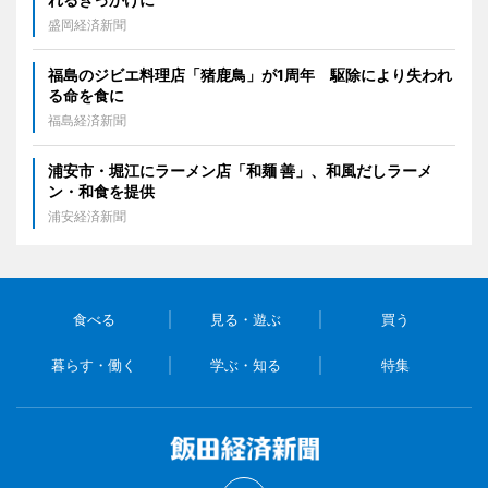
盛岡経済新聞
福島のジビエ料理店「猪鹿鳥」が1周年 駆除により失われ
る命を食に
福島経済新聞
浦安市・堀江にラーメン店「和麺 善」、和風だしラーメ
ン・和食を提供
浦安経済新聞
食べる
見る・遊ぶ
買う
暮らす・働く
学ぶ・知る
特集