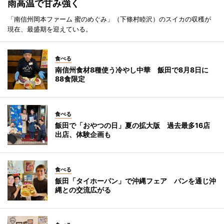
雨高温で甘み強く
「南信州岡本ファーム 蜜のめぐみ」（下條村睦沢）のスイカの収穫が
現在、最盛期を迎えている。
食べる
南信州食材8種使う冷やし中華 飯田で8月8日に
88食限定
食べる
飯田で「おやつの日」夏の拡大版 過去最多16店
出店、体験企画も
食べる
飯田「タイホーパン」で沖縄フェア パンを通じ沖
縄との交流広がる