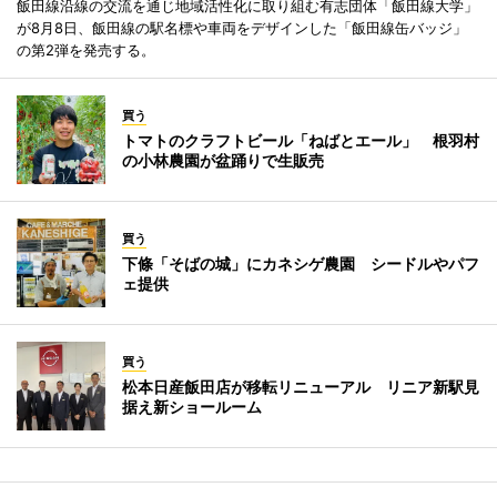
飯田線沿線の交流を通じ地域活性化に取り組む有志団体「飯田線大学」
が8月8日、飯田線の駅名標や車両をデザインした「飯田線缶バッジ」
の第2弾を発売する。
買う
トマトのクラフトビール「ねばとエール」 根羽村
の小林農園が盆踊りで生販売
買う
下條「そばの城」にカネシゲ農園 シードルやパフ
ェ提供
買う
松本日産飯田店が移転リニューアル リニア新駅見
据え新ショールーム