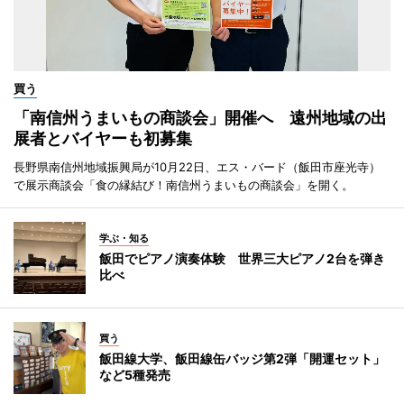
買う
「南信州うまいもの商談会」開催へ 遠州地域の出
展者とバイヤーも初募集
長野県南信州地域振興局が10月22日、エス・バード（飯田市座光寺）
で展示商談会「食の縁結び！南信州うまいもの商談会」を開く。
学ぶ・知る
飯田でピアノ演奏体験 世界三大ピアノ2台を弾き
比べ
買う
飯田線大学、飯田線缶バッジ第2弾「開運セット」
など5種発売