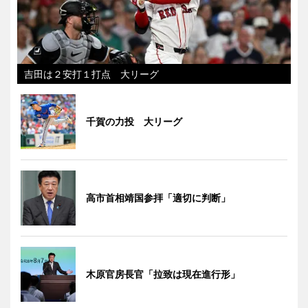
吉田は２安打１打点 大リーグ
千賀の力投 大リーグ
高市首相靖国参拝「適切に判断」
木原官房長官「拉致は現在進行形」