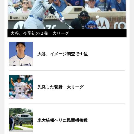
大谷、今季初の２発 大リーグ
大谷、イメージ調査で１位
先発した菅野 大リーグ
米大統領ヘリに民間機接近