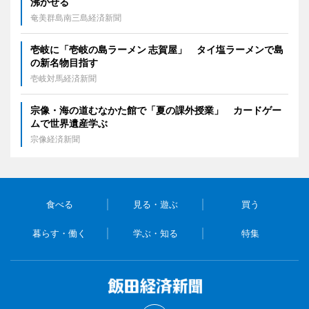
沸かせる
奄美群島南三島経済新聞
壱岐に「壱岐の島ラーメン 志賀屋」 タイ塩ラーメンで島
の新名物目指す
壱岐対馬経済新聞
宗像・海の道むなかた館で「夏の課外授業」 カードゲー
ムで世界遺産学ぶ
宗像経済新聞
食べる
見る・遊ぶ
買う
暮らす・働く
学ぶ・知る
特集