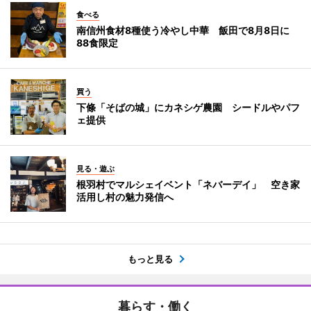
食べる
南信州食材8種使う冷やし中華 飯田で8月8日に
88食限定
買う
下條「そばの城」にカネシゲ農園 シードルやパフ
ェ提供
見る・遊ぶ
根羽村でマルシェイベント「ネバーデイ」 空き家
活用し村の魅力発信へ
もっと見る
暮らす・働く