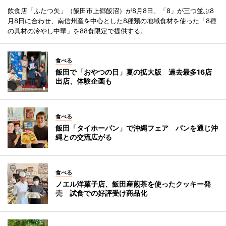
飲食店「ふたつ矢」（飯田市上郷飯沼）が8月8日、「8」が三つ並ぶ8
月8日に合わせ、南信州産を中心とした8種類の地域食材を使った「8種
の具材の冷やし中華」を88食限定で提供する。
食べる
飯田で「おやつの日」夏の拡大版 過去最多16店
出店、体験企画も
食べる
飯田「タイホーパン」で沖縄フェア パンを通じ沖
縄との交流広がる
食べる
ノエル洋菓子店、飯田産煎茶を使ったクッキー発
売 試食での好評受け商品化