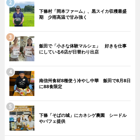
下條村「岡本ファーム」、黒スイカ収穫最盛
期 少雨高温で甘み強く
飯田で「小さな体験マルシェ」 好きを仕事
にしている6店が日替わり出店
南信州食材8種使う冷やし中華 飯田で8月8日
に88食限定
下條「そばの城」にカネシゲ農園 シードル
やパフェ提供