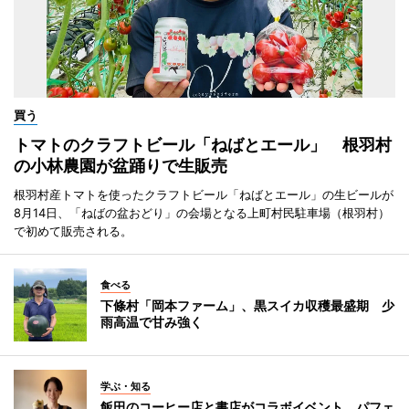
買う
トマトのクラフトビール「ねばとエール」 根羽村
の小林農園が盆踊りで生販売
根羽村産トマトを使ったクラフトビール「ねばとエール」の生ビールが
8月14日、「ねばの盆おどり」の会場となる上町村民駐車場（根羽村）
で初めて販売される。
食べる
下條村「岡本ファーム」、黒スイカ収穫最盛期 少
雨高温で甘み強く
学ぶ・知る
飯田のコーヒー店と書店がコラボイベント パフェ