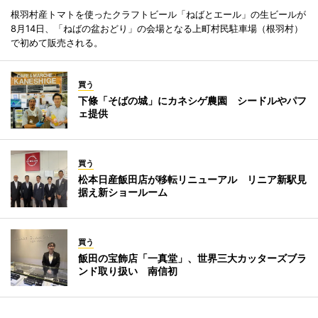
根羽村産トマトを使ったクラフトビール「ねばとエール」の生ビールが
8月14日、「ねばの盆おどり」の会場となる上町村民駐車場（根羽村）
で初めて販売される。
買う
下條「そばの城」にカネシゲ農園 シードルやパフ
ェ提供
買う
松本日産飯田店が移転リニューアル リニア新駅見
据え新ショールーム
買う
飯田の宝飾店「一真堂」、世界三大カッターズブラ
ンド取り扱い 南信初