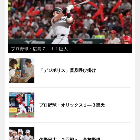
プロ野球・広島７―１１巨人
「デジポリス」普及呼び掛け
プロ野球・オリックス１―３楽天
佐野日大、２回戦へ 高校野球