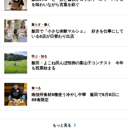
を味わいながら言葉を紡ぐ
暮らす・働く
飯田で「小さな体験マルシェ」 好きを仕事にして
いる6店が日替わり出店
学ぶ・知る
飯田・よこね田んぼ恒例の案山子コンテスト 今年
も投票始まる
食べる
南信州食材8種使う冷やし中華 飯田で8月8日に
88食限定
もっと見る