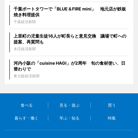
千葉ポートタワーで「BLUE＆FIRE mini」 地元店が鉄板
焼き料理提供
千葉経済新聞
上里町の児童生徒16人が町長らと意見交換 議場で町への
提案、再質問も
本庄経済新聞
河内小阪の「cuisine HAGI」が2周年 旬の食材使い、日
替わりで
東大阪経済新聞
食べる
見る・遊ぶ
買う
暮らす・働く
学ぶ・知る
特集