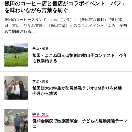
飯田のコーヒー店と書店がコラボイベント パフェ
を味わいながら言葉を紡ぐ
飯田のコーヒースタンド「sora（ソラ）」（飯田市八幡町）で8月10
日、書店「ひなみ文庫」（飯田市鼎）とのコラボイベント「よみ」が初
めて開催される。
学ぶ・知る
飯田・よこね田んぼ恒例の案山子コンテスト 今年
も投票始まる
学ぶ・知る
飯田短大の学生が防災啓発ラジオCM作りを体験
今月から放送
学ぶ・知る
健和会病院で医療講演会 子どもの運動発達テーマ
に