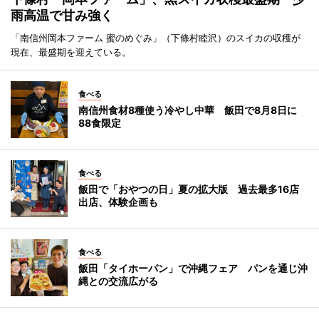
雨高温で甘み強く
「南信州岡本ファーム 蜜のめぐみ」（下條村睦沢）のスイカの収穫が
現在、最盛期を迎えている。
食べる
南信州食材8種使う冷やし中華 飯田で8月8日に
88食限定
食べる
飯田で「おやつの日」夏の拡大版 過去最多16店
出店、体験企画も
食べる
飯田「タイホーパン」で沖縄フェア パンを通じ沖
縄との交流広がる