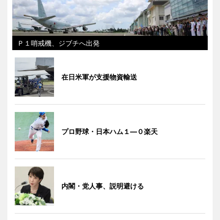
Ｐ１哨戒機、ジブチへ出発
在日米軍が支援物資輸送
プロ野球・日本ハム１―０楽天
内閣・党人事、説明避ける