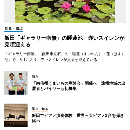
見る・遊ぶ
飯田「ギャラリー南無」の睡蓮池 赤いスイレンが
見頃迎える
「ギャラリー南無」（飯田市立石）の「睡蓮（すいれん）・蓮（はす）
池」で、8月に入り、赤いスイレンが見頃を迎えている。
買う
「南信州うまいもの商談会」開催へ 遠州地域の出
展者とバイヤーも初募集
学ぶ・知る
飯田でピアノ演奏体験 世界三大ピアノ2台を弾き
比べ