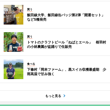
買う
飯田線大学、飯田線缶バッジ第2弾「開運セット」
など5種発売
買う
トマトのクラフトビール「ねばとエール」 根羽村
の小林農園が盆踊りで生販売
食べる
下條村「岡本ファーム」、黒スイカ収穫最盛期 少
雨高温で甘み強く
もっと見る