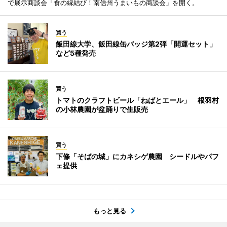
で展示商談会「食の縁結び！南信州うまいもの商談会」を開く。
買う
飯田線大学、飯田線缶バッジ第2弾「開運セット」
など5種発売
買う
トマトのクラフトビール「ねばとエール」 根羽村
の小林農園が盆踊りで生販売
買う
下條「そばの城」にカネシゲ農園 シードルやパフ
ェ提供
もっと見る