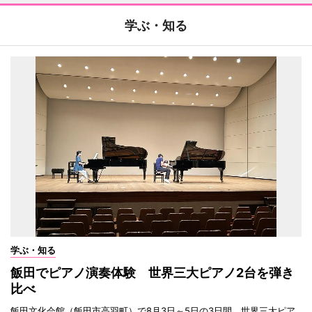
学ぶ・知る
学ぶ・知る
飯田でピアノ演奏体験 世界三大ピアノ2台を弾き
比べ
飯田文化会館（飯田市高羽町）で8月3日～5日の3日間、世界三大ピア