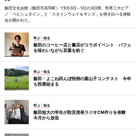
飯田文化会館（飯田市高羽町）で8月3日～5日の3日間、世界三大ピア
ノ「ベヒシュタイン」と「スタインウェイ＆サンズ」を弾き比べる体験
会が開かれた。
学ぶ・知る
飯田のコーヒー店と書店がコラボイベント パフェ
を味わいながら言葉を紡ぐ
学ぶ・知る
飯田・よこね田んぼ恒例の案山子コンテスト 今年
も投票始まる
学ぶ・知る
飯田短大の学生が防災啓発ラジオCM作りを体験
今月から放送