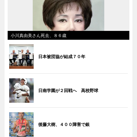
小川真由美さん死去、８６歳
日本被団協が結成７０年
日南学園が２回戦へ 高校野球
後藤大樹、４００障害で銀