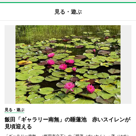
見る・遊ぶ
見る・遊ぶ
飯田「ギャラリー南無」の睡蓮池 赤いスイレンが
見頃迎える
「ギャラリー南無」（飯田市立石）の「睡蓮（すいれん）・蓮（はす）