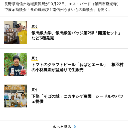
長野県南信州地域振興局が10月22日、エス・バード（飯田市座光寺）
で展示商談会「食の縁結び！南信州うまいもの商談会」を開く。
買う
飯田線大学、飯田線缶バッジ第2弾「開運セット」
など5種発売
買う
トマトのクラフトビール「ねばとエール」 根羽村
の小林農園が盆踊りで生販売
買う
下條「そばの城」にカネシゲ農園 シードルやパフ
ェ提供
もっと見る