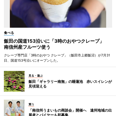
食べる
飯田の国道153沿いに「3時のおやつクレープ」
南信州産フルーツ使う
クレープ専門店「3時のおやつ クレープ」（飯田市上郷飯沼）が7月31
日、国道153号沿いにオープンした。
見る・遊ぶ
飯田「ギャラリー南無」の睡蓮池 赤いスイレンが
見頃迎える
買う
「南信州うまいもの商談会」開催へ 遠州地域の出
展者とバイヤーも初募集