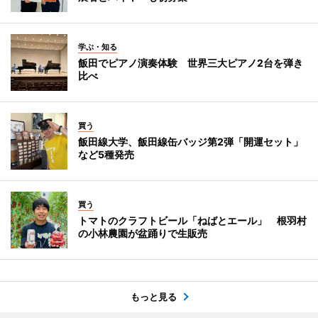
学ぶ・知る
飯田でピアノ演奏体験 世界三大ピアノ2台を弾き
比べ
買う
飯田線大学、飯田線缶バッジ第2弾「開運セット」
など5種発売
買う
トマトのクラフトビール「ねばとエール」 根羽村
の小林農園が盆踊りで生販売
もっと見る