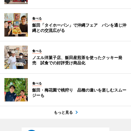
食べる
飯田「タイホーパン」で沖縄フェア パンを通じ沖
縄との交流広がる
食べる
ノエル洋菓子店、飯田産煎茶を使ったクッキー発
売 試食での好評受け商品化
食べる
飯田・梅花園で桃狩り 品種の違いを楽しむスムー
ジーも
もっと見る