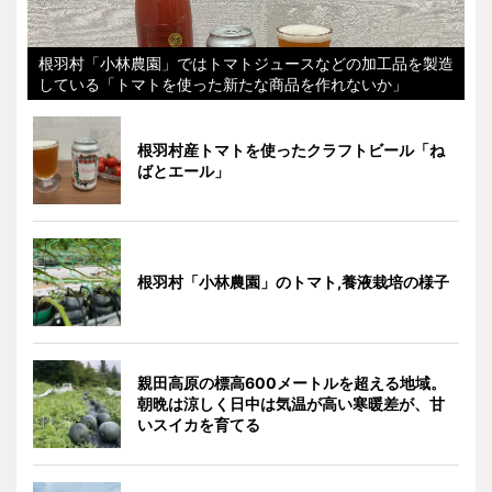
根羽村「小林農園」ではトマトジュースなどの加工品を製造
している「トマトを使った新たな商品を作れないか」
根羽村産トマトを使ったクラフトビール「ね
ばとエール」
根羽村「小林農園」のトマト,養液栽培の様子
親田高原の標高600メートルを超える地域。
朝晩は涼しく日中は気温が高い寒暖差が、甘
いスイカを育てる