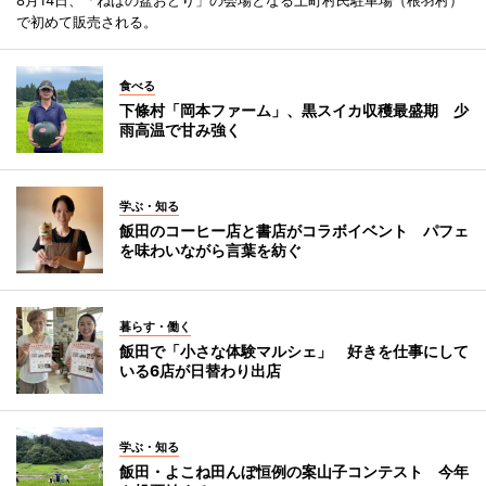
8月14日、「ねばの盆おどり」の会場となる上町村民駐車場（根羽村）
で初めて販売される。
食べる
下條村「岡本ファーム」、黒スイカ収穫最盛期 少
雨高温で甘み強く
学ぶ・知る
飯田のコーヒー店と書店がコラボイベント パフェ
を味わいながら言葉を紡ぐ
暮らす・働く
飯田で「小さな体験マルシェ」 好きを仕事にして
いる6店が日替わり出店
学ぶ・知る
飯田・よこね田んぼ恒例の案山子コンテスト 今年