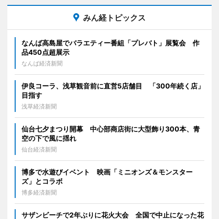
みん経トピックス
なんば高島屋でバラエティー番組「プレバト」展覧会 作
品450点超展示
なんば経済新聞
伊良コーラ、浅草観音前に直営5店舗目 「300年続く店」
目指す
浅草経済新聞
仙台七夕まつり開幕 中心部商店街に大型飾り300本、青
空の下で風に揺れ
仙台経済新聞
博多で水遊びイベント 映画「ミニオンズ＆モンスター
ズ」とコラボ
博多経済新聞
サザンビーチで2年ぶりに花火大会 全国で中止になった花