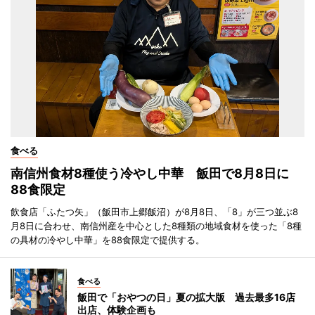
食べる
南信州食材8種使う冷やし中華 飯田で8月8日に
88食限定
飲食店「ふたつ矢」（飯田市上郷飯沼）が8月8日、「8」が三つ並ぶ8
月8日に合わせ、南信州産を中心とした8種類の地域食材を使った「8種
の具材の冷やし中華」を88食限定で提供する。
食べる
飯田で「おやつの日」夏の拡大版 過去最多16店
出店、体験企画も