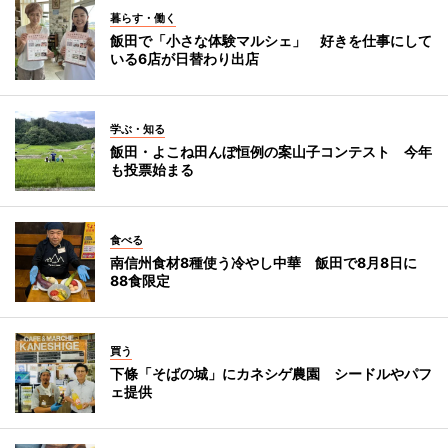
暮らす・働く
飯田で「小さな体験マルシェ」 好きを仕事にして
いる6店が日替わり出店
学ぶ・知る
飯田・よこね田んぼ恒例の案山子コンテスト 今年
も投票始まる
食べる
南信州食材8種使う冷やし中華 飯田で8月8日に
88食限定
買う
下條「そばの城」にカネシゲ農園 シードルやパフ
ェ提供