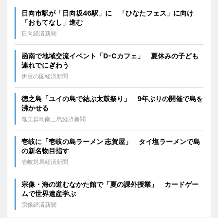
日向市駅が「日向坂46駅」に 「ひなたフェス」に向け
「おもてなし」進む
日向経済新聞
函南で地域交流イベント「D-Cカフェ」 夏休みの子ども
連れでにぎわう
伊豆の国経済新聞
徳之島「ユイの島で結ぶ太鼓祭り」 9年ぶりの開催で島を
沸かせる
奄美群島南三島経済新聞
壱岐に「壱岐の島ラーメン 志賀屋」 タイ塩ラーメンで島
の新名物目指す
壱岐対馬経済新聞
宗像・海の道むなかた館で「夏の課外授業」 カードゲー
ムで世界遺産学ぶ
宗像経済新聞