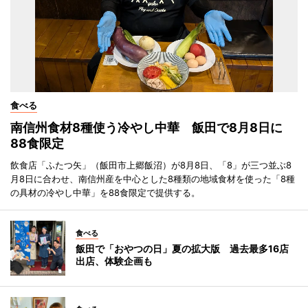
食べる
南信州食材8種使う冷やし中華 飯田で8月8日に
88食限定
飲食店「ふたつ矢」（飯田市上郷飯沼）が8月8日、「8」が三つ並ぶ8
月8日に合わせ、南信州産を中心とした8種類の地域食材を使った「8種
の具材の冷やし中華」を88食限定で提供する。
食べる
飯田で「おやつの日」夏の拡大版 過去最多16店
出店、体験企画も