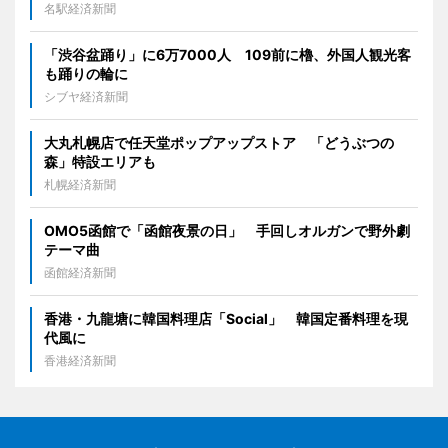
名駅経済新聞
「渋谷盆踊り」に6万7000人 109前に櫓、外国人観光客
も踊りの輪に
シブヤ経済新聞
大丸札幌店で任天堂ポップアップストア 「どうぶつの
森」特設エリアも
札幌経済新聞
OMO5函館で「函館夜景の日」 手回しオルガンで野外劇
テーマ曲
函館経済新聞
香港・九龍塘に韓国料理店「Social」 韓国定番料理を現
代風に
香港経済新聞