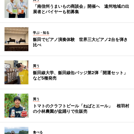
「南信州うまいもの商談会」開催へ 遠州地域の出
展者とバイヤーも初募集
学ぶ・知る
飯田でピアノ演奏体験 世界三大ピアノ2台を弾き
比べ
買う
飯田線大学、飯田線缶バッジ第2弾「開運セット」
など5種発売
買う
トマトのクラフトビール「ねばとエール」 根羽村
の小林農園が盆踊りで生販売
食べる