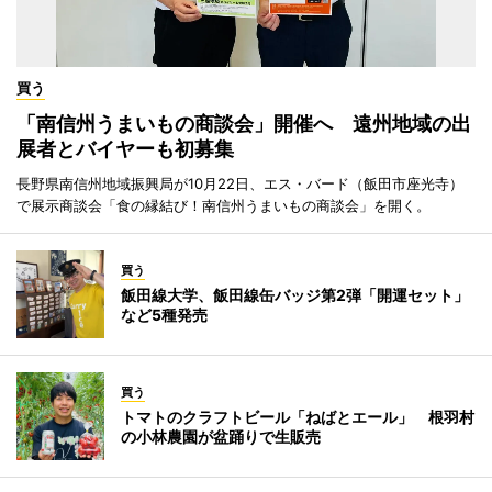
買う
「南信州うまいもの商談会」開催へ 遠州地域の出
展者とバイヤーも初募集
長野県南信州地域振興局が10月22日、エス・バード（飯田市座光寺）
で展示商談会「食の縁結び！南信州うまいもの商談会」を開く。
買う
飯田線大学、飯田線缶バッジ第2弾「開運セット」
など5種発売
買う
トマトのクラフトビール「ねばとエール」 根羽村
の小林農園が盆踊りで生販売