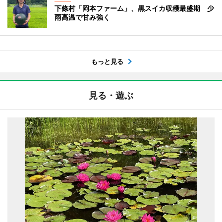
下條村「岡本ファーム」、黒スイカ収穫最盛期 少
雨高温で甘み強く
もっと見る
見る・遊ぶ