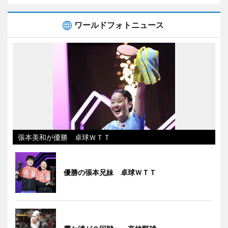
ワールドフォトニュース
張本美和が優勝 卓球ＷＴＴ
優勝の張本兄妹 卓球ＷＴＴ