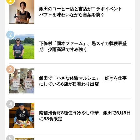
飯田のコーヒー店と書店がコラボイベント
パフェを味わいながら言葉を紡ぐ
下條村「岡本ファーム」、黒スイカ収穫最盛
期 少雨高温で甘み強く
飯田で「小さな体験マルシェ」 好きを仕事
にしている6店が日替わり出店
南信州食材8種使う冷やし中華 飯田で8月8日
に88食限定