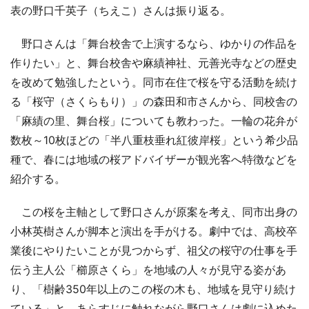
表の野口千英子（ちえこ）さんは振り返る。
野口さんは「舞台校舎で上演するなら、ゆかりの作品を
作りたい」と、舞台校舎や麻績神社、元善光寺などの歴史
を改めて勉強したという。同市在住で桜を守る活動を続け
る「桜守（さくらもり）」の森田和市さんから、同校舎の
「麻績の里、舞台桜」についても教わった。一輪の花弁が
数枚～10枚ほどの「半八重枝垂れ紅彼岸桜」という希少品
種で、春には地域の桜アドバイザーが観光客へ特徴などを
紹介する。
この桜を主軸として野口さんが原案を考え、同市出身の
小林英樹さんが脚本と演出を手がける。劇中では、高校卒
業後にやりたいことが見つからず、祖父の桜守の仕事を手
伝う主人公「櫛原さくら」を地域の人々が見守る姿があ
り、「樹齢350年以上のこの桜の木も、地域を見守り続け
ている」と、あらすじに触れながら野口さんは劇に込めた