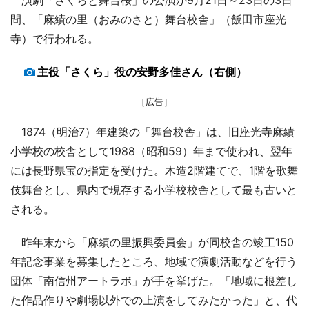
間、「麻績の里（おみのさと）舞台校舎」（飯田市座光
寺）で行われる。
主役「さくら」役の安野多佳さん（右側）
［広告］
1874（明治7）年建築の「舞台校舎」は、旧座光寺麻績
小学校の校舎として1988（昭和59）年まで使われ、翌年
には長野県宝の指定を受けた。木造2階建てで、1階を歌舞
伎舞台とし、県内で現存する小学校校舎として最も古いと
される。
昨年末から「麻績の里振興委員会」が同校舎の竣工150
年記念事業を募集したところ、地域で演劇活動などを行う
団体「南信州アートラボ」が手を挙げた。「地域に根差し
た作品作りや劇場以外での上演をしてみたかった」と、代