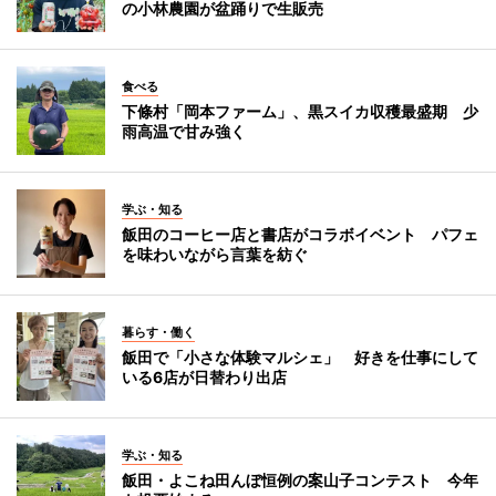
の小林農園が盆踊りで生販売
食べる
下條村「岡本ファーム」、黒スイカ収穫最盛期 少
雨高温で甘み強く
学ぶ・知る
飯田のコーヒー店と書店がコラボイベント パフェ
を味わいながら言葉を紡ぐ
暮らす・働く
飯田で「小さな体験マルシェ」 好きを仕事にして
いる6店が日替わり出店
学ぶ・知る
飯田・よこね田んぼ恒例の案山子コンテスト 今年