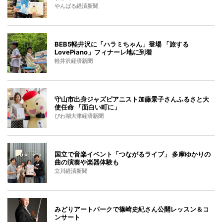
やんばる経済新聞
BEB5軽井沢に「ハラミちゃん」登場 「旅する
LovePiano」フィナーレ地に到着
軽井沢経済新聞
守山市出身ジャズピアニスト加藤景子さんふるさと大
使任命 「面白い町に」
びわ湖大津経済新聞
国立で音楽イベント「つながるライブ」 多摩ゆかりの
曲の演奏や楽器体験も
立川経済新聞
みどりアートパークで篠崎史紀さん公開レッスン＆コ
ンサート