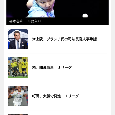
張本美和、４強入り
米上院、ブランチ氏の司法長官人事承認
柏、開幕白星 Ｊリーグ
町田、大勝で発進 Ｊリーグ