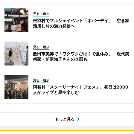
見る・遊ぶ
根羽村でマルシェイベント「ネバーデイ」 空き家
活用し村の魅力発信へ
見る・遊ぶ
飯田市美博で「ワクワクびはくで夏休み」 現代美
術家・前沢知子さんの企画も
見る・遊ぶ
阿智村「スターリーナイトフェス」、初日は2000
人がライブと星空楽しむ
もっと見る