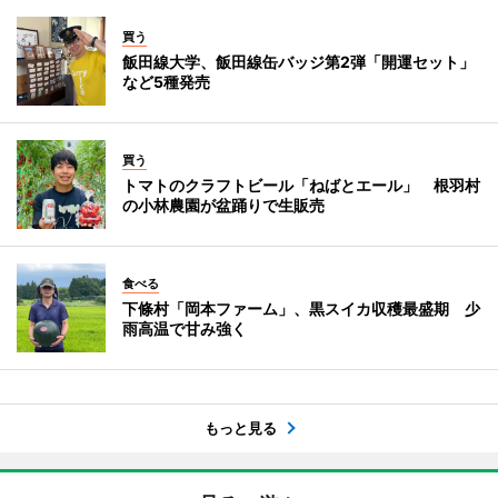
買う
飯田線大学、飯田線缶バッジ第2弾「開運セット」
など5種発売
買う
トマトのクラフトビール「ねばとエール」 根羽村
の小林農園が盆踊りで生販売
食べる
下條村「岡本ファーム」、黒スイカ収穫最盛期 少
雨高温で甘み強く
もっと見る