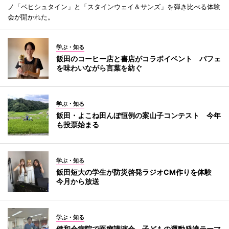
ノ「ベヒシュタイン」と「スタインウェイ＆サンズ」を弾き比べる体験
会が開かれた。
学ぶ・知る
飯田のコーヒー店と書店がコラボイベント パフェ
を味わいながら言葉を紡ぐ
学ぶ・知る
飯田・よこね田んぼ恒例の案山子コンテスト 今年
も投票始まる
学ぶ・知る
飯田短大の学生が防災啓発ラジオCM作りを体験
今月から放送
学ぶ・知る
健和会病院で医療講演会 子どもの運動発達テーマ