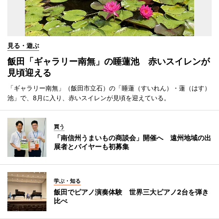
見る・遊ぶ
飯田「ギャラリー南無」の睡蓮池 赤いスイレンが
見頃迎える
「ギャラリー南無」（飯田市立石）の「睡蓮（すいれん）・蓮（はす）
池」で、8月に入り、赤いスイレンが見頃を迎えている。
買う
「南信州うまいもの商談会」開催へ 遠州地域の出
展者とバイヤーも初募集
学ぶ・知る
飯田でピアノ演奏体験 世界三大ピアノ2台を弾き
比べ