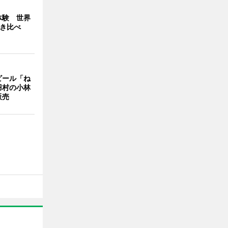
体験 世界
弾き比べ
ビール「ね
羽村の小林
販売