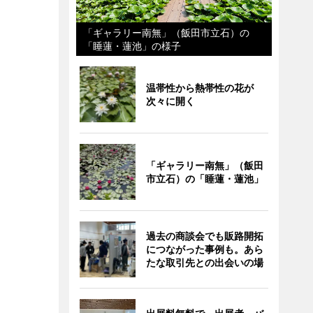
「ギャラリー南無」（飯田市立石）の
「睡蓮・蓮池」の様子
温帯性から熱帯性の花が
次々に開く
「ギャラリー南無」（飯田
市立石）の「睡蓮・蓮池」
過去の商談会でも販路開拓
につながった事例も。あら
たな取引先との出会いの場