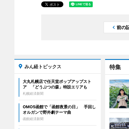
前の
みん経トピックス
特集
大丸札幌店で任天堂ポップアップスト
ア 「どうぶつの森」特設エリアも
札幌経済新聞
OMO5函館で「函館夜景の日」 手回し
オルガンで野外劇テーマ曲
函館経済新聞