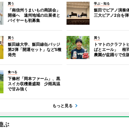
買う
学ぶ・知る
「南信州うまいもの商談会」
飯田でピアノ演奏
開催へ 遠州地域の出展者と
三大ピアノ2台を
バイヤーも初募集
買う
買う
飯田線大学、飯田線缶バッジ
トマトのクラフト
第2弾「開運セット」など5種
ばとエール」 根
発売
農園が盆踊りで生
食べる
下條村「岡本ファーム」、黒
スイカ収穫最盛期 少雨高温
で甘み強く
もっと見る
遊ぶ