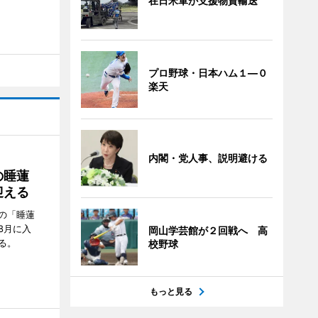
在日米軍が支援物資輸送
プロ野球・日本ハム１―０
楽天
内閣・党人事、説明避ける
の睡蓮
迎える
の「睡蓮
8月に入
岡山学芸館が２回戦へ 高
る。
校野球
もっと見る