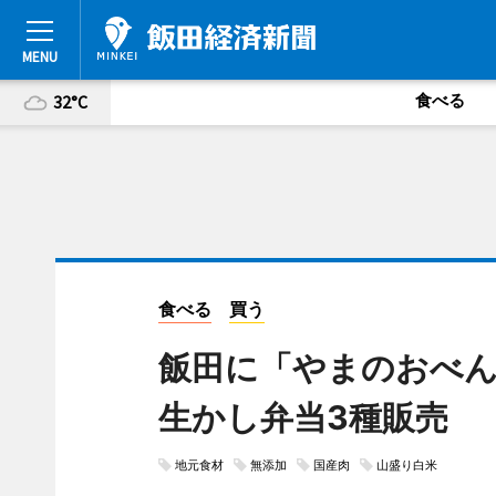
食べる
32°C
食べる
買う
飯田に「やまのおべ
生かし弁当3種販売
地元食材
無添加
国産肉
山盛り白米