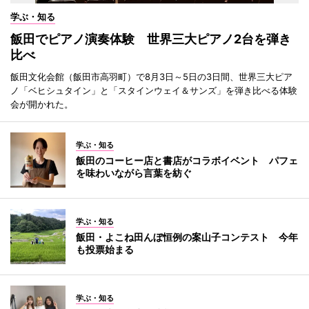
学ぶ・知る
飯田でピアノ演奏体験 世界三大ピアノ2台を弾き
比べ
飯田文化会館（飯田市高羽町）で8月3日～5日の3日間、世界三大ピア
ノ「ベヒシュタイン」と「スタインウェイ＆サンズ」を弾き比べる体験
会が開かれた。
学ぶ・知る
飯田のコーヒー店と書店がコラボイベント パフェ
を味わいながら言葉を紡ぐ
学ぶ・知る
飯田・よこね田んぼ恒例の案山子コンテスト 今年
も投票始まる
学ぶ・知る