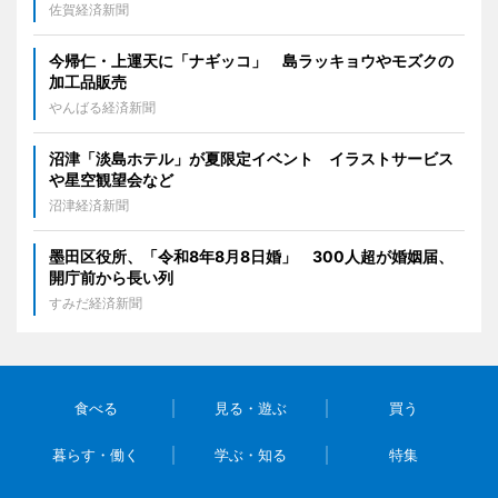
佐賀経済新聞
今帰仁・上運天に「ナギッコ」 島ラッキョウやモズクの
加工品販売
やんばる経済新聞
沼津「淡島ホテル」が夏限定イベント イラストサービス
や星空観望会など
沼津経済新聞
墨田区役所、「令和8年8月8日婚」 300人超が婚姻届、
開庁前から長い列
すみだ経済新聞
食べる
見る・遊ぶ
買う
暮らす・働く
学ぶ・知る
特集