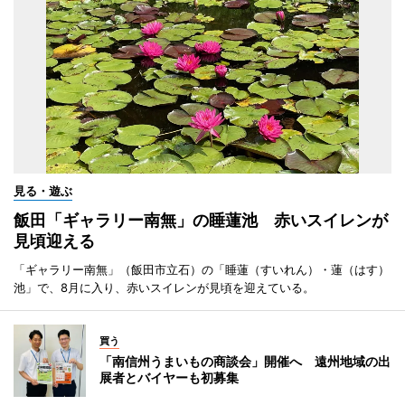
見る・遊ぶ
飯田「ギャラリー南無」の睡蓮池 赤いスイレンが
見頃迎える
「ギャラリー南無」（飯田市立石）の「睡蓮（すいれん）・蓮（はす）
池」で、8月に入り、赤いスイレンが見頃を迎えている。
買う
「南信州うまいもの商談会」開催へ 遠州地域の出
展者とバイヤーも初募集