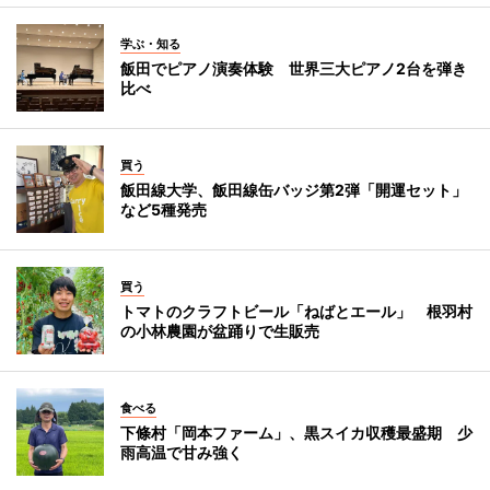
学ぶ・知る
飯田でピアノ演奏体験 世界三大ピアノ2台を弾き
比べ
買う
飯田線大学、飯田線缶バッジ第2弾「開運セット」
など5種発売
買う
トマトのクラフトビール「ねばとエール」 根羽村
の小林農園が盆踊りで生販売
食べる
下條村「岡本ファーム」、黒スイカ収穫最盛期 少
雨高温で甘み強く