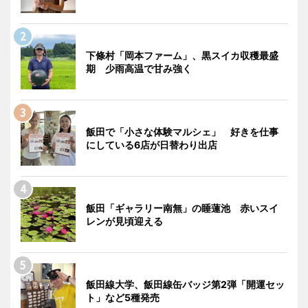
下條村「岡本ファーム」、黒スイカ収穫最盛
期 少雨高温で甘み強く
飯田で「小さな体験マルシェ」 好きを仕事
にしている6店が日替わり出店
飯田「ギャラリー南無」の睡蓮池 赤いスイ
レンが見頃迎える
飯田線大学、飯田線缶バッジ第2弾「開運セッ
ト」など5種発売