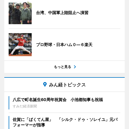
台湾、中国軍上陸阻止へ演習
プロ野球・日本ハム０―６楽天
もっと見る
みん経トピックス
八広で町名誕生60周年祝賀会 小池都知事も祝福
すみだ経済新聞
佐賀に「ばくてん屋」 「シルク・ドゥ・ソレイユ」元パ
フォーマーが指導