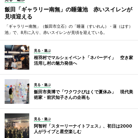
飯田「ギャラリー南無」の睡蓮池 赤いスイレンが
見頃迎える
「ギャラリー南無」（飯田市立石）の「睡蓮（すいれん）・蓮（はす）
池」で、8月に入り、赤いスイレンが見頃を迎えている。
見る・遊ぶ
根羽村でマルシェイベント「ネバーデイ」 空き家
活用し村の魅力発信へ
見る・遊ぶ
飯田市美博で「ワクワクびはくで夏休み」 現代美
術家・前沢知子さんの企画も
見る・遊ぶ
阿智村「スターリーナイトフェス」、初日は2000
人がライブと星空楽しむ