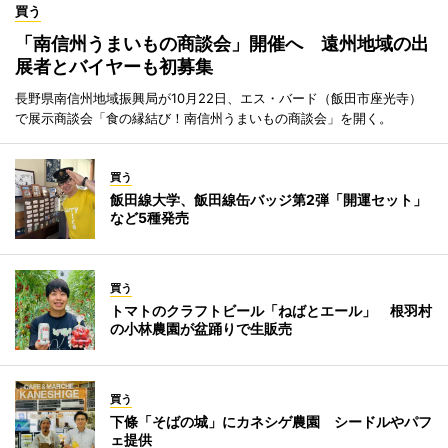
買う
「南信州うまいもの商談会」開催へ 遠州地域の出
展者とバイヤーも初募集
長野県南信州地域振興局が10月22日、エス・バード（飯田市座光寺）
で展示商談会「食の縁結び！南信州うまいもの商談会」を開く。
買う
飯田線大学、飯田線缶バッジ第2弾「開運セット」
など5種発売
買う
トマトのクラフトビール「ねばとエール」 根羽村
の小林農園が盆踊りで生販売
買う
下條「そばの城」にカネシゲ農園 シードルやパフ
ェ提供