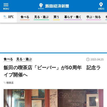
33°C
食べる
見る・遊ぶ
買う
暮らす・働く
学ぶ・知る
食べる
見る・遊ぶ
2023.04.25
飯田の喫茶店「ビーバー」が50周年 記念ラ
イブ開催へ
喫茶店