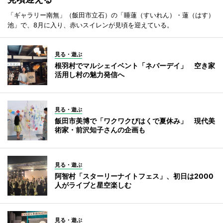
「ギャラリー南無」（飯田市立石）の「睡蓮（すいれん）・蓮（はす）
池」で、8月に入り、赤いスイレンが見頃を迎えている。
見る・遊ぶ
根羽村でマルシェイベント「ネバーデイ」 空き家
活用し村の魅力発信へ
見る・遊ぶ
飯田市美博で「ワクワクびはくで夏休み」 現代美
術家・前沢知子さんの企画も
見る・遊ぶ
阿智村「スターリーナイトフェス」、初日は2000
人がライブと星空楽しむ
見る・遊ぶ