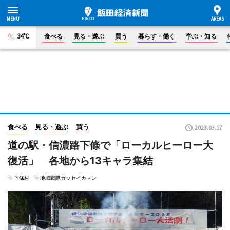
34°C
食べる
見る・遊ぶ
買う
暮らす・働く
学ぶ・知る
食べる
見る・遊ぶ
買う
2023.03.17
道の駅・信濃路下條で「ローカルヒーロー大
復活」 各地から13キャラ集結
下條村
地域戦隊カッセイカマン