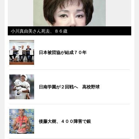
小川真由美さん死去、８６歳
日本被団協が結成７０年
日南学園が２回戦へ 高校野球
後藤大樹、４００障害で銀