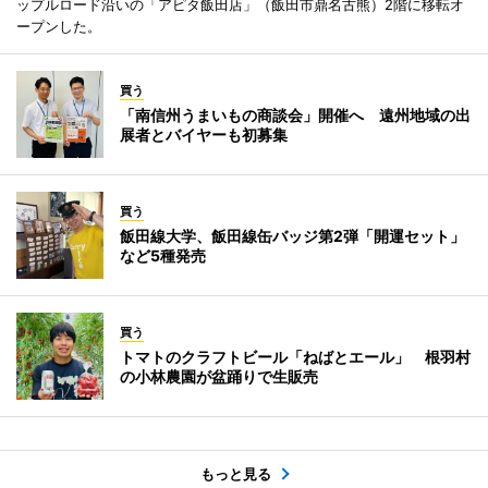
ップルロード沿いの「アピタ飯田店」（飯田市鼎名古熊）2階に移転オ
ープンした。
買う
「南信州うまいもの商談会」開催へ 遠州地域の出
展者とバイヤーも初募集
買う
飯田線大学、飯田線缶バッジ第2弾「開運セット」
など5種発売
買う
トマトのクラフトビール「ねばとエール」 根羽村
の小林農園が盆踊りで生販売
もっと見る