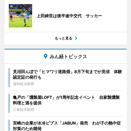
上田綺世は後半途中交代 サッカー
もっと見る
みん経トピックス
見沼田んぼで「ヒマワリ迷路畑」8月下旬までが見頃 体験
認定証の発行も
浦和経済新聞
亀戸の「燻製屋LOFT」が1周年記念イベント 自家製燻製
料理と酒を提供
江東経済新聞
宮崎の企業が水冷ビブス「JABUN」発売 わが子の熱中症
対策のため開発