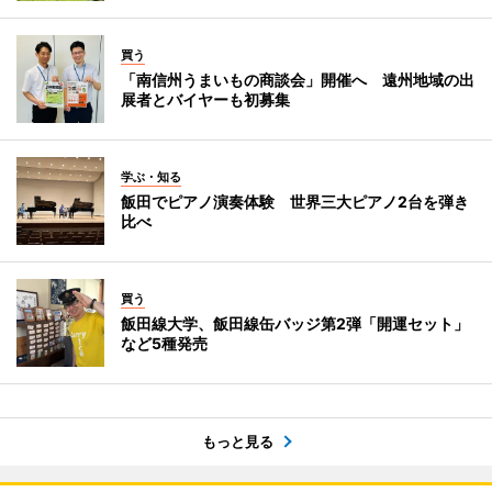
買う
「南信州うまいもの商談会」開催へ 遠州地域の出
展者とバイヤーも初募集
学ぶ・知る
飯田でピアノ演奏体験 世界三大ピアノ2台を弾き
比べ
買う
飯田線大学、飯田線缶バッジ第2弾「開運セット」
など5種発売
もっと見る