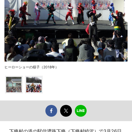
ヒーローショーの様子（2018年）
下條村の道の駅信濃路下條（下條村睦沢）で3月26日、