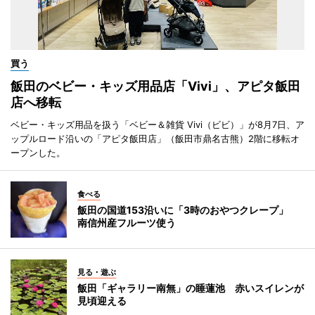
買う
飯田のベビー・キッズ用品店「Vivi」、アピタ飯田
店へ移転
ベビー・キッズ用品を扱う「ベビー＆雑貨 Vivi（ビビ）」が8月7日、ア
ップルロード沿いの「アピタ飯田店」（飯田市鼎名古熊）2階に移転オ
ープンした。
食べる
飯田の国道153沿いに「3時のおやつクレープ」
南信州産フルーツ使う
見る・遊ぶ
飯田「ギャラリー南無」の睡蓮池 赤いスイレンが
見頃迎える