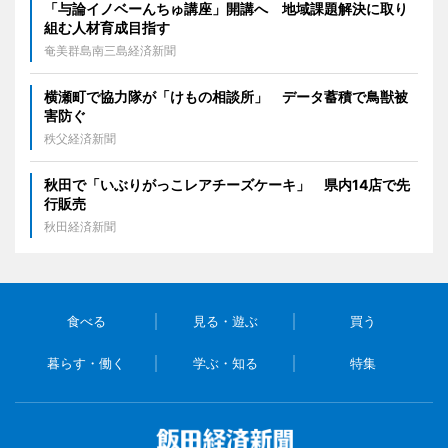
「与論イノベーんちゅ講座」開講へ 地域課題解決に取り
組む人材育成目指す
奄美群島南三島経済新聞
横瀬町で協力隊が「けもの相談所」 データ蓄積で鳥獣被
害防ぐ
秩父経済新聞
秋田で「いぶりがっこレアチーズケーキ」 県内14店で先
行販売
秋田経済新聞
食べる
見る・遊ぶ
買う
暮らす・働く
学ぶ・知る
特集