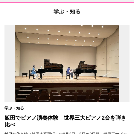
学ぶ・知る
学ぶ・知る
飯田でピアノ演奏体験 世界三大ピアノ2台を弾き
比べ
飯田文化会館（飯田市高羽町）で8月3日～5日の3日間、世界三大ピア