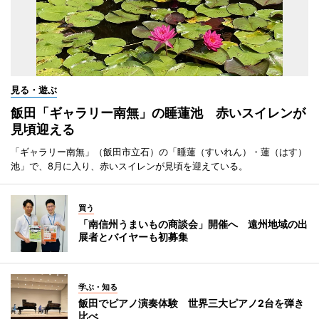
見る・遊ぶ
飯田「ギャラリー南無」の睡蓮池 赤いスイレンが
見頃迎える
「ギャラリー南無」（飯田市立石）の「睡蓮（すいれん）・蓮（はす）
池」で、8月に入り、赤いスイレンが見頃を迎えている。
買う
「南信州うまいもの商談会」開催へ 遠州地域の出
展者とバイヤーも初募集
学ぶ・知る
飯田でピアノ演奏体験 世界三大ピアノ2台を弾き
比べ