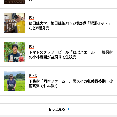
買う
飯田線大学、飯田線缶バッジ第2弾「開運セット」
など5種発売
買う
トマトのクラフトビール「ねばとエール」 根羽村
の小林農園が盆踊りで生販売
食べる
下條村「岡本ファーム」、黒スイカ収穫最盛期 少
雨高温で甘み強く
もっと見る