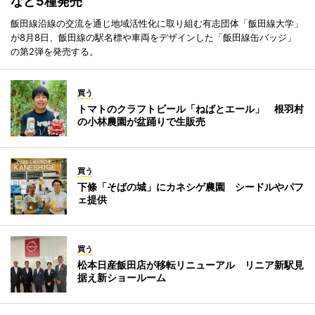
など5種発売
飯田線沿線の交流を通じ地域活性化に取り組む有志団体「飯田線大学」
が8月8日、飯田線の駅名標や車両をデザインした「飯田線缶バッジ」
の第2弾を発売する。
買う
トマトのクラフトビール「ねばとエール」 根羽村
の小林農園が盆踊りで生販売
買う
下條「そばの城」にカネシゲ農園 シードルやパフ
ェ提供
買う
松本日産飯田店が移転リニューアル リニア新駅見
据え新ショールーム