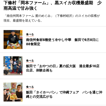
下條村「岡本ファーム」、黒スイカ収穫最盛期 少
雨高温で甘み強く
「南信州岡本ファーム 蜜のめぐみ」（下條村睦沢）のスイカの収穫が
現在、最盛期を迎えている。
食べる
南信州食材8種使う冷やし中華 飯田で8月8日に
88食限定
食べる
飯田で「おやつの日」夏の拡大版 過去最多16店
出店、体験企画も
食べる
飯田「タイホーパン」で沖縄フェア パンを通じ沖
縄との交流広がる