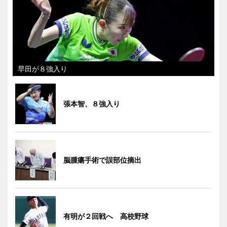
早田が８強入り
張本智、８強入り
脳腫瘍手術で誤部位摘出
有明が２回戦へ 高校野球