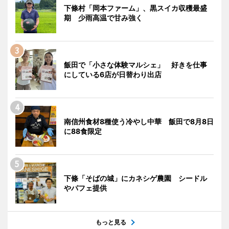
下條村「岡本ファーム」、黒スイカ収穫最盛
期 少雨高温で甘み強く
飯田で「小さな体験マルシェ」 好きを仕事
にしている6店が日替わり出店
南信州食材8種使う冷やし中華 飯田で8月8日
に88食限定
下條「そばの城」にカネシゲ農園 シードル
やパフェ提供
もっと見る