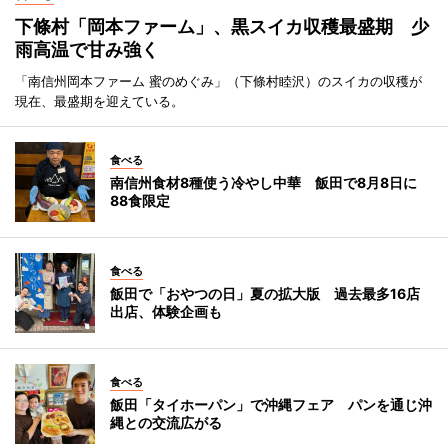
下條村「岡本ファーム」、黒スイカ収穫最盛期 少
雨高温で甘み強く
「南信州岡本ファーム 蜜のめぐみ」（下條村睦沢）のスイカの収穫が
現在、最盛期を迎えている。
食べる
南信州食材8種使う冷やし中華 飯田で8月8日に
88食限定
食べる
飯田で「おやつの日」夏の拡大版 過去最多16店
出店、体験企画も
食べる
飯田「タイホーパン」で沖縄フェア パンを通じ沖
縄との交流広がる