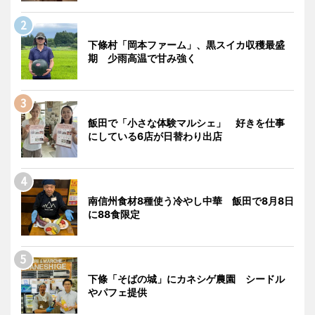
下條村「岡本ファーム」、黒スイカ収穫最盛
期 少雨高温で甘み強く
飯田で「小さな体験マルシェ」 好きを仕事
にしている6店が日替わり出店
南信州食材8種使う冷やし中華 飯田で8月8日
に88食限定
下條「そばの城」にカネシゲ農園 シードル
やパフェ提供