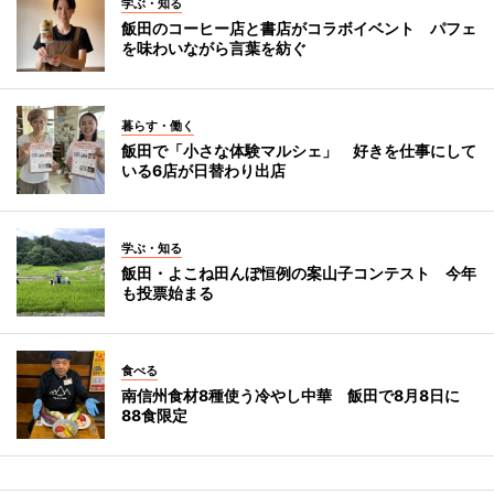
学ぶ・知る
飯田のコーヒー店と書店がコラボイベント パフェ
を味わいながら言葉を紡ぐ
暮らす・働く
飯田で「小さな体験マルシェ」 好きを仕事にして
いる6店が日替わり出店
学ぶ・知る
飯田・よこね田んぼ恒例の案山子コンテスト 今年
も投票始まる
食べる
南信州食材8種使う冷やし中華 飯田で8月8日に
88食限定