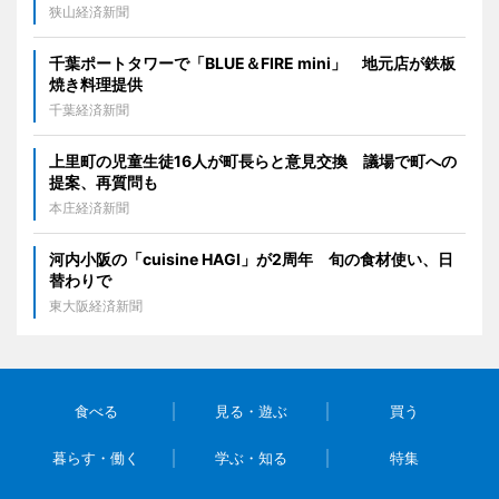
狭山経済新聞
千葉ポートタワーで「BLUE＆FIRE mini」 地元店が鉄板
焼き料理提供
千葉経済新聞
上里町の児童生徒16人が町長らと意見交換 議場で町への
提案、再質問も
本庄経済新聞
河内小阪の「cuisine HAGI」が2周年 旬の食材使い、日
替わりで
東大阪経済新聞
食べる
見る・遊ぶ
買う
暮らす・働く
学ぶ・知る
特集