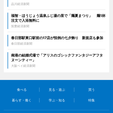
品川経済新聞
福智・ほうじょう温泉ふじ湯の里で「麺夏まつり」 麺1杯
注文で入浴無料に
筑豊経済新聞
春日部駅東口駅前の17店が恒例の七夕飾り 新規店も参加
春日部経済新聞
南港の結婚式場で「アリスのゴシックファンタジーアフタ
ヌーンティー」
大阪ベイ経済新聞
食べる
見る・遊ぶ
買う
暮らす・働く
学ぶ・知る
特集