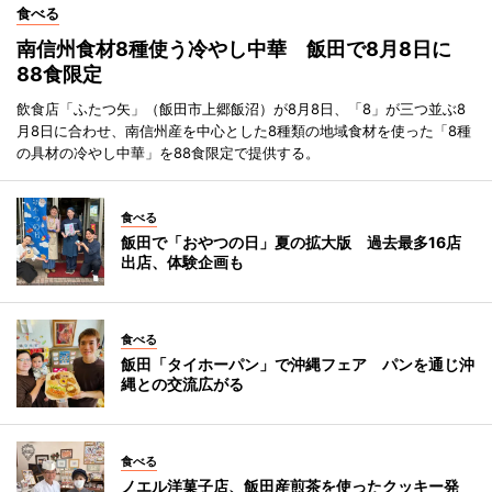
食べる
南信州食材8種使う冷やし中華 飯田で8月8日に
88食限定
飲食店「ふたつ矢」（飯田市上郷飯沼）が8月8日、「8」が三つ並ぶ8
月8日に合わせ、南信州産を中心とした8種類の地域食材を使った「8種
の具材の冷やし中華」を88食限定で提供する。
食べる
飯田で「おやつの日」夏の拡大版 過去最多16店
出店、体験企画も
食べる
飯田「タイホーパン」で沖縄フェア パンを通じ沖
縄との交流広がる
食べる
ノエル洋菓子店、飯田産煎茶を使ったクッキー発