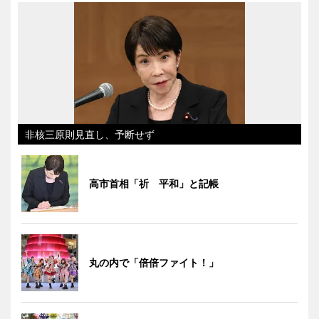
非核三原則見直し、予断せず
高市首相「祈 平和」と記帳
丸の内で「倍倍ファイト！」