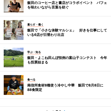
飯田のコーヒー店と書店がコラボイベント パフェ
を味わいながら言葉を紡ぐ
暮らす・働く
飯田で「小さな体験マルシェ」 好きを仕事にして
いる6店が日替わり出店
学ぶ・知る
飯田・よこね田んぼ恒例の案山子コンテスト 今年
も投票始まる
食べる
南信州食材8種使う冷やし中華 飯田で8月8日に
88食限定