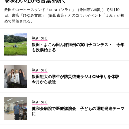
を味わいながら言葉を紡ぐ
飯田のコーヒースタンド「sora（ソラ）」（飯田市八幡町）で8月10
日、書店「ひなみ文庫」（飯田市鼎）とのコラボイベント「よみ」が初
めて開催される。
学ぶ・知る
飯田・よこね田んぼ恒例の案山子コンテスト 今年
も投票始まる
学ぶ・知る
飯田短大の学生が防災啓発ラジオCM作りを体験
今月から放送
学ぶ・知る
健和会病院で医療講演会 子どもの運動発達テーマ
に