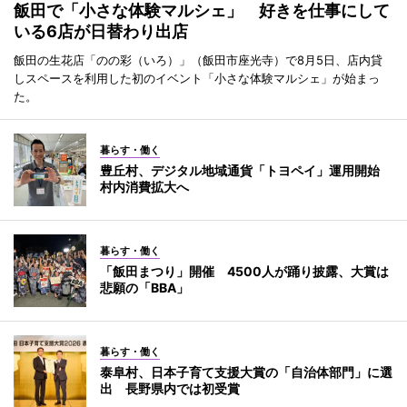
飯田で「小さな体験マルシェ」 好きを仕事にして
いる6店が日替わり出店
飯田の生花店「のの彩（いろ）」（飯田市座光寺）で8月5日、店内貸
しスペースを利用した初のイベント「小さな体験マルシェ」が始まっ
た。
暮らす・働く
豊丘村、デジタル地域通貨「トヨペイ」運用開始
村内消費拡大へ
暮らす・働く
「飯田まつり」開催 4500人が踊り披露、大賞は
悲願の「BBA」
暮らす・働く
泰阜村、日本子育て支援大賞の「自治体部門」に選
出 長野県内では初受賞