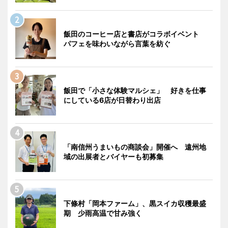
飯田のコーヒー店と書店がコラボイベント
パフェを味わいながら言葉を紡ぐ
飯田で「小さな体験マルシェ」 好きを仕事
にしている6店が日替わり出店
「南信州うまいもの商談会」開催へ 遠州地
域の出展者とバイヤーも初募集
下條村「岡本ファーム」、黒スイカ収穫最盛
期 少雨高温で甘み強く