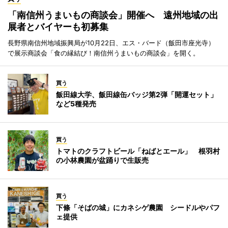
「南信州うまいもの商談会」開催へ 遠州地域の出
展者とバイヤーも初募集
長野県南信州地域振興局が10月22日、エス・バード（飯田市座光寺）
で展示商談会「食の縁結び！南信州うまいもの商談会」を開く。
買う
飯田線大学、飯田線缶バッジ第2弾「開運セット」
など5種発売
買う
トマトのクラフトビール「ねばとエール」 根羽村
の小林農園が盆踊りで生販売
買う
下條「そばの城」にカネシゲ農園 シードルやパフ
ェ提供