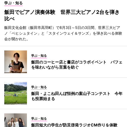
学ぶ・知る
飯田でピアノ演奏体験 世界三大ピアノ2台を弾き
比べ
飯田文化会館（飯田市高羽町）で8月3日～5日の3日間、世界三大ピア
ノ「ベヒシュタイン」と「スタインウェイ＆サンズ」を弾き比べる体験
会が開かれた。
学ぶ・知る
飯田のコーヒー店と書店がコラボイベント パフェ
を味わいながら言葉を紡ぐ
学ぶ・知る
飯田・よこね田んぼ恒例の案山子コンテスト 今年
も投票始まる
学ぶ・知る
飯田短大の学生が防災啓発ラジオCM作りを体験