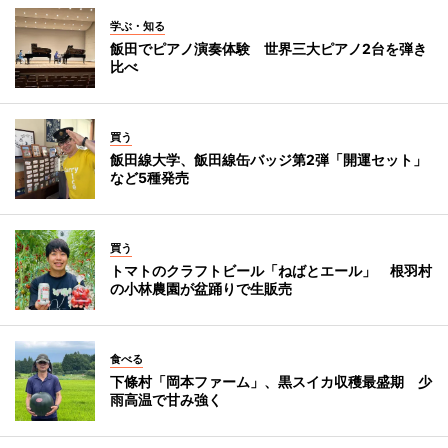
学ぶ・知る
飯田でピアノ演奏体験 世界三大ピアノ2台を弾き
比べ
買う
飯田線大学、飯田線缶バッジ第2弾「開運セット」
など5種発売
買う
トマトのクラフトビール「ねばとエール」 根羽村
の小林農園が盆踊りで生販売
食べる
下條村「岡本ファーム」、黒スイカ収穫最盛期 少
雨高温で甘み強く