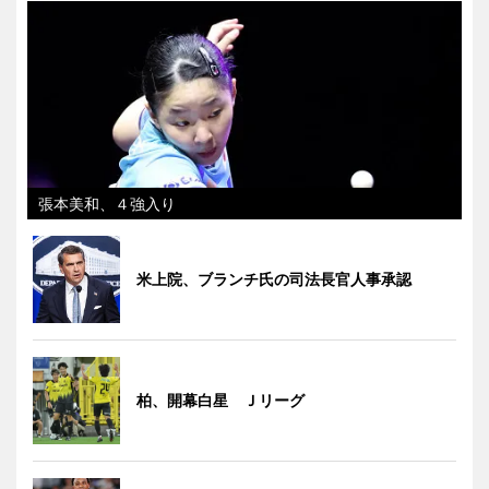
張本美和、４強入り
米上院、ブランチ氏の司法長官人事承認
柏、開幕白星 Ｊリーグ