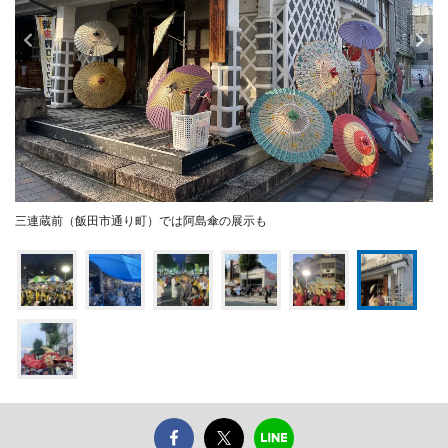
三連蔵前（飯田市通り町）では阿島傘の展示も