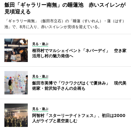
飯田「ギャラリー南無」の睡蓮池 赤いスイレンが
見頃迎える
「ギャラリー南無」（飯田市立石）の「睡蓮（すいれん）・蓮（はす）
池」で、8月に入り、赤いスイレンが見頃を迎えている。
見る・遊ぶ
根羽村でマルシェイベント「ネバーデイ」 空き家
活用し村の魅力発信へ
見る・遊ぶ
飯田市美博で「ワクワクびはくで夏休み」 現代美
術家・前沢知子さんの企画も
見る・遊ぶ
阿智村「スターリーナイトフェス」、初日は2000
人がライブと星空楽しむ