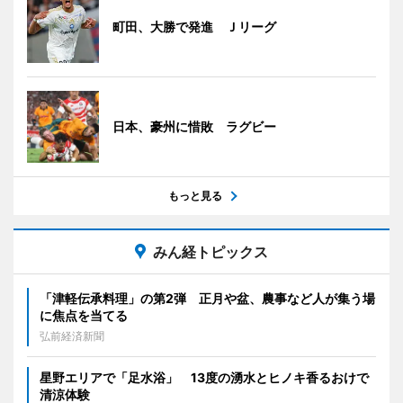
町田、大勝で発進 Ｊリーグ
日本、豪州に惜敗 ラグビー
もっと見る
みん経トピックス
「津軽伝承料理」の第2弾 正月や盆、農事など人が集う場
に焦点を当てる
弘前経済新聞
星野エリアで「足水浴」 13度の湧水とヒノキ香るおけで
清涼体験