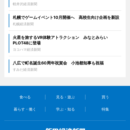
軽井沢経済新聞
札幌でゲームイベント10月開催へ 高校生向け企画を新設
札幌経済新聞
火星を旅するVR体験アトラクション みなとみらい
PLOT48に登場
ヨコハマ経済新聞
八広で町名誕生60周年祝賀会 小池都知事も祝福
すみだ経済新聞
食べる
見る・遊ぶ
買う
暮らす・働く
学ぶ・知る
特集