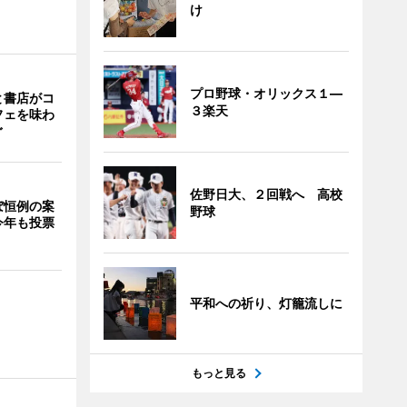
け
プロ野球・オリックス１―
と書店がコ
３楽天
フェを味わ
ぐ
佐野日大、２回戦へ 高校
ぼ恒例の案
野球
今年も投票
平和への祈り、灯籠流しに
もっと見る