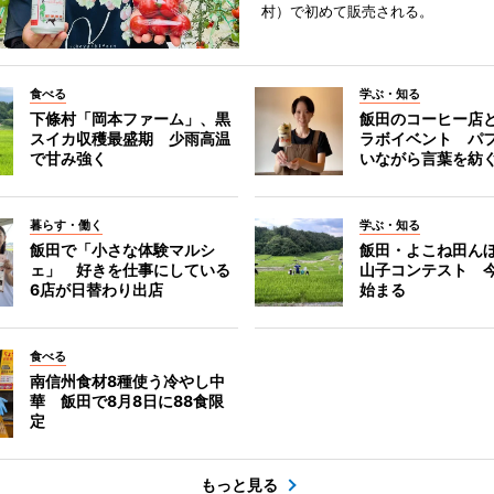
村）で初めて販売される。
食べる
学ぶ・知る
下條村「岡本ファーム」、黒
飯田のコーヒー店
スイカ収穫最盛期 少雨高温
ラボイベント パ
で甘み強く
いながら言葉を紡
暮らす・働く
学ぶ・知る
飯田で「小さな体験マルシ
飯田・よこね田ん
ェ」 好きを仕事にしている
山子コンテスト 
6店が日替わり出店
始まる
食べる
南信州食材8種使う冷やし中
華 飯田で8月8日に88食限
定
もっと見る