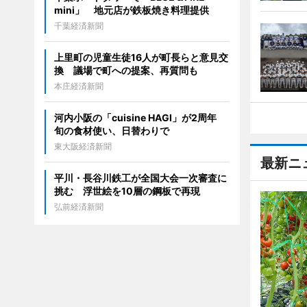
mini」 地元店が鉄板焼き料理提供
千葉経済新聞
上里町の児童生徒16人が町長らと意見交
換 議場で町への提案、再質問も
本庄経済新聞
河内小阪の「cuisine HAGI」が2周年
旬の食材使い、日替わりで
東大阪経済新聞
最新ニ
平川・長谷川鉄工が全国大会一次審査に
挑む 浮世絵を10層の鋼板で再現
弘前経済新聞