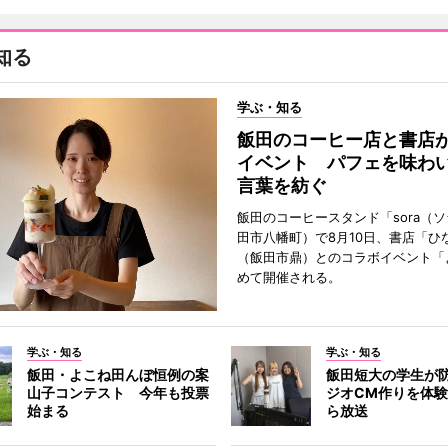
知る
学ぶ・知る
飯田のコーヒー店と書店
イベント パフェを味わ
言葉を紡ぐ
飯田のコーヒースタンド「sora（
田市八幡町）で8月10日、書店「ひ
（飯田市鼎）とのコラボイベント「
めて開催される。
学ぶ・知る
学ぶ・知る
飯田・よこね田んぼ恒例の案
飯田短大の学生が
山子コンテスト 今年も投票
ジオCM作りを体
始まる
ら放送