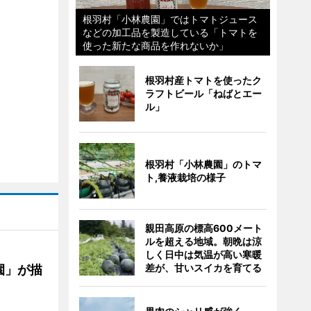
根羽村「小林農園」ではトマトジュース
などの加工品を製造している「トマトを
使った新たな商品を作れないか」
根羽村産トマトを使ったク
ラフトビール「ねばとエー
ル」
根羽村「小林農園」のトマ
ト,養液栽培の様子
親田高原の標高600メート
ルを超える地域。朝晩は涼
しく日中は気温が高い寒暖
差が、甘いスイカを育てる
園」が描