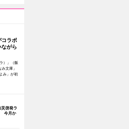
がコラボ
いながら
ソラ）」（飯
なみ文庫」
よみ」が初
防災啓発ラ
験 今月か