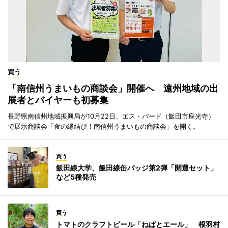
買う
「南信州うまいもの商談会」開催へ 遠州地域の出
展者とバイヤーも初募集
長野県南信州地域振興局が10月22日、エス・バード（飯田市座光寺）
で展示商談会「食の縁結び！南信州うまいもの商談会」を開く。
買う
飯田線大学、飯田線缶バッジ第2弾「開運セット」
など5種発売
買う
トマトのクラフトビール「ねばとエール」 根羽村