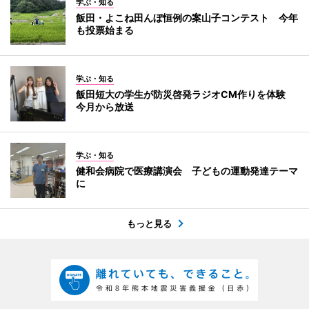
学ぶ・知る
飯田・よこね田んぼ恒例の案山子コンテスト 今年
も投票始まる
学ぶ・知る
飯田短大の学生が防災啓発ラジオCM作りを体験
今月から放送
学ぶ・知る
健和会病院で医療講演会 子どもの運動発達テーマ
に
もっと見る