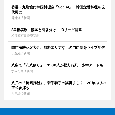
香港・九龍塘に韓国料理店「Social」 韓国定番料理を現
代風に
香港経済新聞
SC相模原、熊本と引き分け J3リーグ開幕
相模原町田経済新聞
関門海峡花火大会、無料エリアなしの門司側をライブ配信
小倉経済新聞
八広で「八八祭り」 1500人が提灯行列、多幸アートも
すみだ経済新聞
八戸の「騎馬打毬」、若手騎手の姿勇ましく 20年ぶりの
正式参拝も
八戸経済新聞