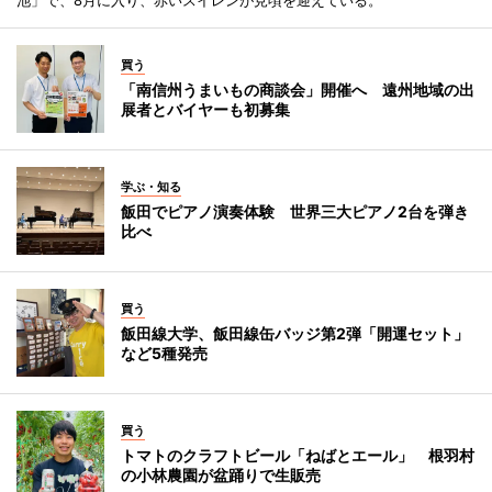
池」で、8月に入り、赤いスイレンが見頃を迎えている。
買う
「南信州うまいもの商談会」開催へ 遠州地域の出
展者とバイヤーも初募集
学ぶ・知る
飯田でピアノ演奏体験 世界三大ピアノ2台を弾き
比べ
買う
飯田線大学、飯田線缶バッジ第2弾「開運セット」
など5種発売
買う
トマトのクラフトビール「ねばとエール」 根羽村
の小林農園が盆踊りで生販売