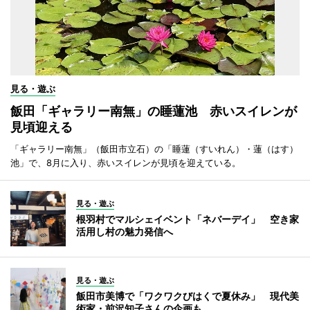
見る・遊ぶ
飯田「ギャラリー南無」の睡蓮池 赤いスイレンが
見頃迎える
「ギャラリー南無」（飯田市立石）の「睡蓮（すいれん）・蓮（はす）
池」で、8月に入り、赤いスイレンが見頃を迎えている。
見る・遊ぶ
根羽村でマルシェイベント「ネバーデイ」 空き家
活用し村の魅力発信へ
見る・遊ぶ
飯田市美博で「ワクワクびはくで夏休み」 現代美
術家・前沢知子さんの企画も