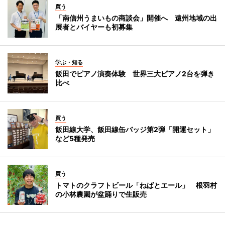
買う
「南信州うまいもの商談会」開催へ 遠州地域の出
展者とバイヤーも初募集
学ぶ・知る
飯田でピアノ演奏体験 世界三大ピアノ2台を弾き
比べ
買う
飯田線大学、飯田線缶バッジ第2弾「開運セット」
など5種発売
買う
トマトのクラフトビール「ねばとエール」 根羽村
の小林農園が盆踊りで生販売