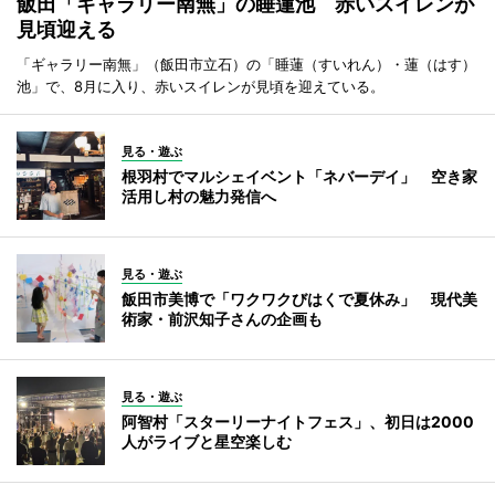
飯田「ギャラリー南無」の睡蓮池 赤いスイレンが
見頃迎える
「ギャラリー南無」（飯田市立石）の「睡蓮（すいれん）・蓮（はす）
池」で、8月に入り、赤いスイレンが見頃を迎えている。
見る・遊ぶ
根羽村でマルシェイベント「ネバーデイ」 空き家
活用し村の魅力発信へ
見る・遊ぶ
飯田市美博で「ワクワクびはくで夏休み」 現代美
術家・前沢知子さんの企画も
見る・遊ぶ
阿智村「スターリーナイトフェス」、初日は2000
人がライブと星空楽しむ