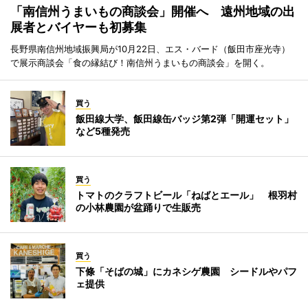
「南信州うまいもの商談会」開催へ 遠州地域の出
展者とバイヤーも初募集
長野県南信州地域振興局が10月22日、エス・バード（飯田市座光寺）
で展示商談会「食の縁結び！南信州うまいもの商談会」を開く。
買う
飯田線大学、飯田線缶バッジ第2弾「開運セット」
など5種発売
買う
トマトのクラフトビール「ねばとエール」 根羽村
の小林農園が盆踊りで生販売
買う
下條「そばの城」にカネシゲ農園 シードルやパフ
ェ提供