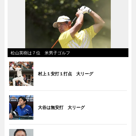
松山英樹は７位 米男子ゴルフ
村上１安打１打点 大リーグ
大谷は無安打 大リーグ