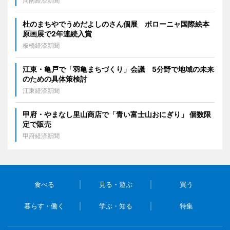
周南経済新聞
杜のまちやでうめだよしのさん個展 ボローニャ国際絵本
原画展で2年連続入賞
板橋経済新聞
江東・亀戸で「羽亀まちづくり」会議 5分野で地域の未来
のための具体策検討
江東経済新聞
甲府・やまなし里山商店で「青い富士山おにぎり」 個数限
定で販売
甲府経済新聞
食べる
見る・遊ぶ
買う
暮らす・働く
学ぶ・知る
特集