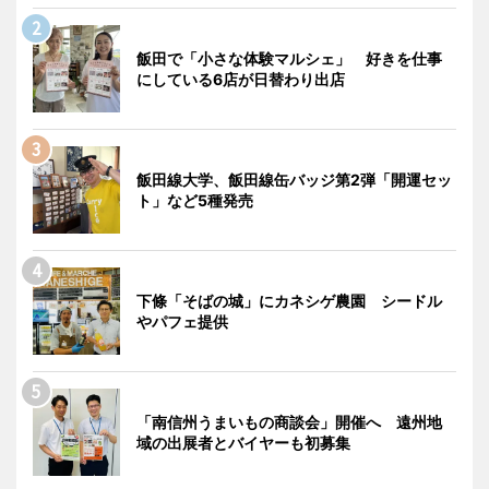
飯田で「小さな体験マルシェ」 好きを仕事
にしている6店が日替わり出店
飯田線大学、飯田線缶バッジ第2弾「開運セッ
ト」など5種発売
下條「そばの城」にカネシゲ農園 シードル
やパフェ提供
「南信州うまいもの商談会」開催へ 遠州地
域の出展者とバイヤーも初募集