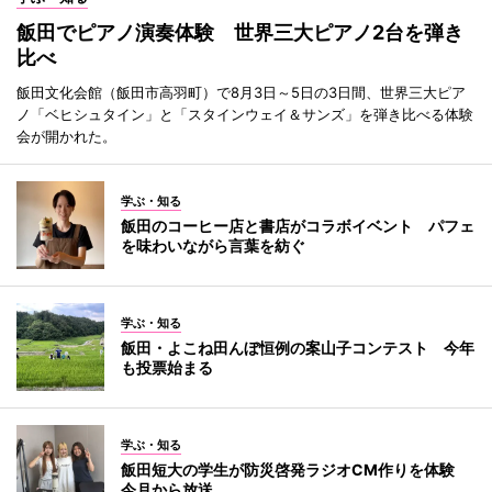
飯田でピアノ演奏体験 世界三大ピアノ2台を弾き
比べ
飯田文化会館（飯田市高羽町）で8月3日～5日の3日間、世界三大ピア
ノ「ベヒシュタイン」と「スタインウェイ＆サンズ」を弾き比べる体験
会が開かれた。
学ぶ・知る
飯田のコーヒー店と書店がコラボイベント パフェ
を味わいながら言葉を紡ぐ
学ぶ・知る
飯田・よこね田んぼ恒例の案山子コンテスト 今年
も投票始まる
学ぶ・知る
飯田短大の学生が防災啓発ラジオCM作りを体験
今月から放送