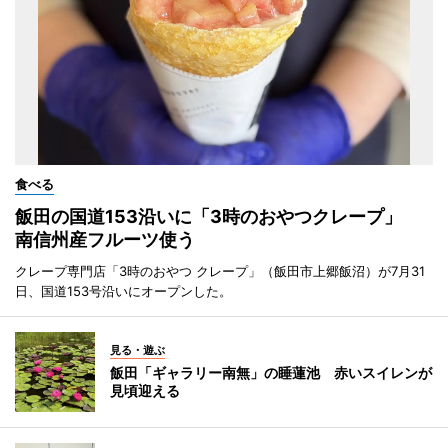
食べる
飯田の国道153沿いに「3時のおやつクレープ」
南信州産フルーツ使う
クレープ専門店「3時のおやつ クレープ」（飯田市上郷飯沼）が7月31
日、国道153号沿いにオープンした。
見る・遊ぶ
飯田「ギャラリー南無」の睡蓮池 赤いスイレンが
見頃迎える