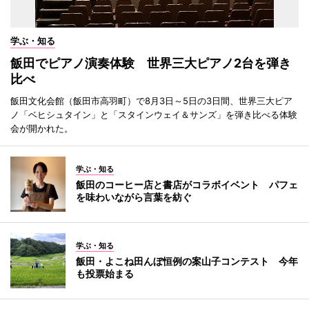
学ぶ・知る
飯田でピアノ演奏体験 世界三大ピアノ2台を弾き
比べ
飯田文化会館（飯田市高羽町）で8月3日～5日の3日間、世界三大ピア
ノ「ベヒシュタイン」と「スタインウェイ＆サンズ」を弾き比べる体験
会が開かれた。
学ぶ・知る
飯田のコーヒー店と書店がコラボイベント パフェ
を味わいながら言葉を紡ぐ
学ぶ・知る
飯田・よこね田んぼ恒例の案山子コンテスト 今年
も投票始まる