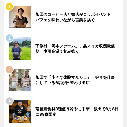
飯田のコーヒー店と書店がコラボイベント
パフェを味わいながら言葉を紡ぐ
下條村「岡本ファーム」、黒スイカ収穫最盛
期 少雨高温で甘み強く
飯田で「小さな体験マルシェ」 好きを仕事
にしている6店が日替わり出店
南信州食材8種使う冷やし中華 飯田で8月8日
に88食限定