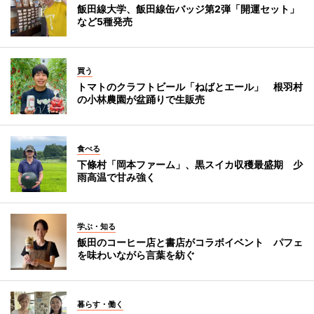
飯田線大学、飯田線缶バッジ第2弾「開運セット」
など5種発売
買う
トマトのクラフトビール「ねばとエール」 根羽村
の小林農園が盆踊りで生販売
食べる
下條村「岡本ファーム」、黒スイカ収穫最盛期 少
雨高温で甘み強く
学ぶ・知る
飯田のコーヒー店と書店がコラボイベント パフェ
を味わいながら言葉を紡ぐ
暮らす・働く