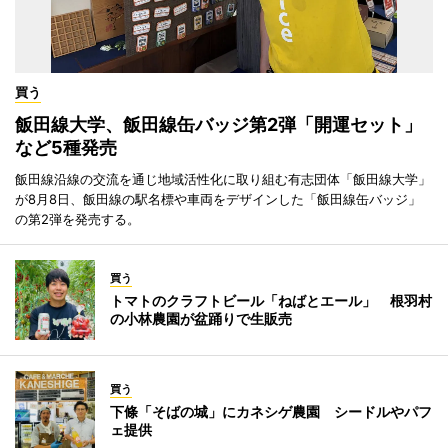
買う
飯田線大学、飯田線缶バッジ第2弾「開運セット」
など5種発売
飯田線沿線の交流を通じ地域活性化に取り組む有志団体「飯田線大学」
が8月8日、飯田線の駅名標や車両をデザインした「飯田線缶バッジ」
の第2弾を発売する。
買う
トマトのクラフトビール「ねばとエール」 根羽村
の小林農園が盆踊りで生販売
買う
下條「そばの城」にカネシゲ農園 シードルやパフ
ェ提供