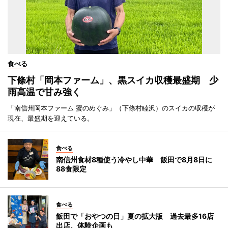
食べる
下條村「岡本ファーム」、黒スイカ収穫最盛期 少
雨高温で甘み強く
「南信州岡本ファーム 蜜のめぐみ」（下條村睦沢）のスイカの収穫が
現在、最盛期を迎えている。
食べる
南信州食材8種使う冷やし中華 飯田で8月8日に
88食限定
食べる
飯田で「おやつの日」夏の拡大版 過去最多16店
出店、体験企画も