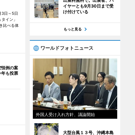
出展料無料で。出展者、バ
イヤーとも9月30日まで受
け付けている
3日～5日
ュタイン」
き比べる体
もっと見る
ワールドフォトニュース
ぼ恒例の案
今年も投票
外国人受け入れ方針、議論開始
大型台風１３号、沖縄本島