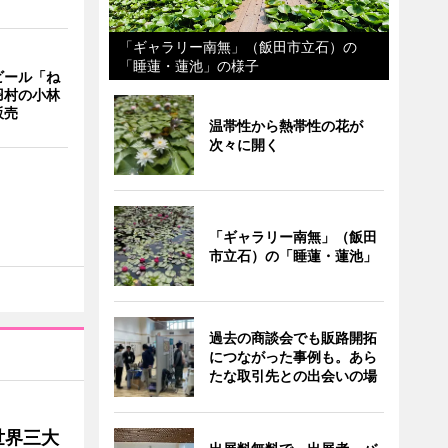
「ギャラリー南無」（飯田市立石）の
「睡蓮・蓮池」の様子
ビール「ね
羽村の小林
販売
温帯性から熱帯性の花が
次々に開く
「ギャラリー南無」（飯田
市立石）の「睡蓮・蓮池」
過去の商談会でも販路開拓
につながった事例も。あら
たな取引先との出会いの場
世界三大