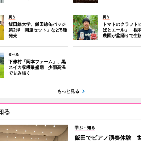
買う
買う
飯田線大学、飯田線缶バッジ
トマトのクラフト
第2弾「開運セット」など5種
ばとエール」 根
発売
農園が盆踊りで生
食べる
下條村「岡本ファーム」、黒
スイカ収穫最盛期 少雨高温
で甘み強く
もっと見る
知る
学ぶ・知る
飯田でピアノ演奏体験 