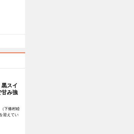
、黒スイ
で甘み強
」（下條村睦
を迎えてい