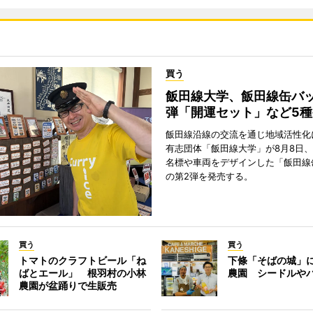
買う
飯田線大学、飯田線缶バッ
弾「開運セット」など5
飯田線沿線の交流を通じ地域活性化
有志団体「飯田線大学」が8月8日
名標や車両をデザインした「飯田線
の第2弾を発売する。
買う
買う
トマトのクラフトビール「ね
下條「そばの城」
ばとエール」 根羽村の小林
農園 シードルや
農園が盆踊りで生販売