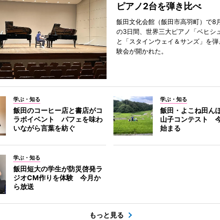
ピアノ2台を弾き比べ
飯田文化会館（飯田市高羽町）で8月
の3日間、世界三大ピアノ「ベヒシ
と「スタインウェイ＆サンズ」を弾
験会が開かれた。
学ぶ・知る
学ぶ・知る
飯田のコーヒー店と書店がコ
飯田・よこね田ん
ラボイベント パフェを味わ
山子コンテスト 
いながら言葉を紡ぐ
始まる
学ぶ・知る
飯田短大の学生が防災啓発ラ
ジオCM作りを体験 今月か
ら放送
もっと見る