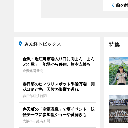
前の
みん経トピックス
特集
金沢・近江町市場入り口に肉まん「まん
ぷく屋」 能登から移住、熊本支援も
金沢経済新聞
春日部のヒマワリスポット準備万端 開
花はまだ先、天候の影響で遅れ
春日部経済新聞
弁天町の「空庭温泉」で夏イベント 妖
怪テーマに参加型ショーや謎解きも
大阪ベイ経済新聞