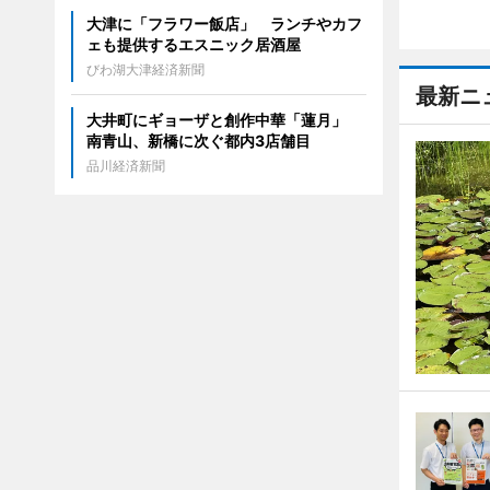
大津に「フラワー飯店」 ランチやカフ
ェも提供するエスニック居酒屋
びわ湖大津経済新聞
最新ニ
大井町にギョーザと創作中華「蓮月」
南青山、新橋に次ぐ都内3店舗目
品川経済新聞