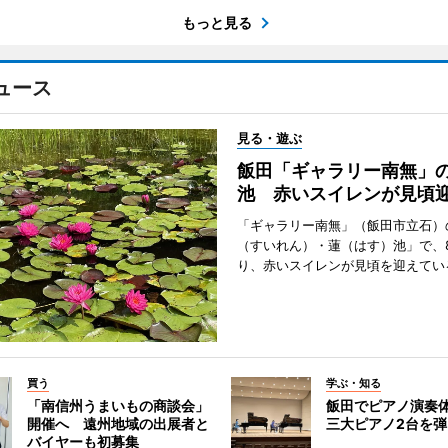
もっと見る
ュース
見る・遊ぶ
飯田「ギャラリー南無」
池 赤いスイレンが見頃
「ギャラリー南無」（飯田市立石）
（すいれん）・蓮（はす）池」で、
り、赤いスイレンが見頃を迎えてい
買う
学ぶ・知る
「南信州うまいもの商談会」
飯田でピアノ演奏
開催へ 遠州地域の出展者と
三大ピアノ2台を
バイヤーも初募集