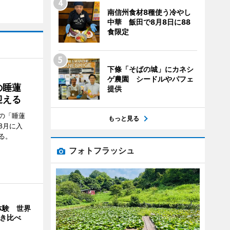
南信州食材8種使う冷やし
中華 飯田で8月8日に88
食限定
下條「そばの城」にカネシ
ゲ農園 シードルやパフェ
の睡蓮
提供
迎える
の「睡蓮
もっと見る
8月に入
る。
フォトフラッシュ
体験 世界
弾き比べ