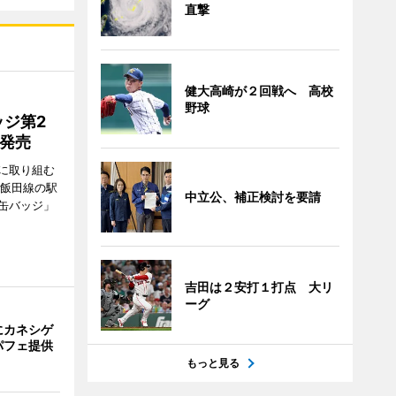
直撃
健大高崎が２回戦へ 高校
野球
ジ第2
種発売
に取り組む
、飯田線の駅
中立公、補正検討を要請
缶バッジ」
吉田は２安打１打点 大リ
ーグ
にカネシゲ
パフェ提供
もっと見る