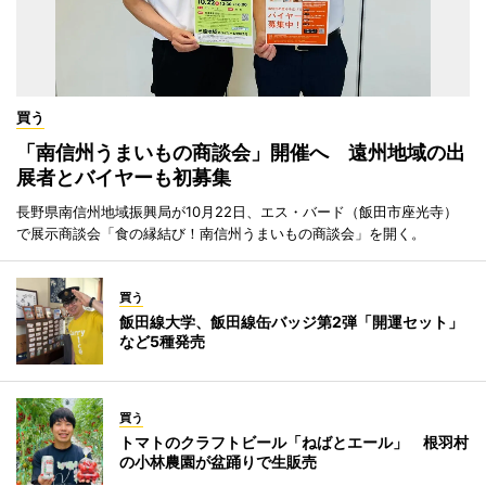
買う
「南信州うまいもの商談会」開催へ 遠州地域の出
展者とバイヤーも初募集
長野県南信州地域振興局が10月22日、エス・バード（飯田市座光寺）
で展示商談会「食の縁結び！南信州うまいもの商談会」を開く。
買う
飯田線大学、飯田線缶バッジ第2弾「開運セット」
など5種発売
買う
トマトのクラフトビール「ねばとエール」 根羽村
の小林農園が盆踊りで生販売