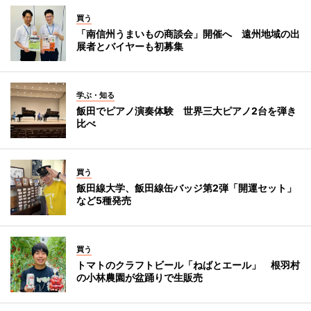
買う
「南信州うまいもの商談会」開催へ 遠州地域の出
展者とバイヤーも初募集
学ぶ・知る
飯田でピアノ演奏体験 世界三大ピアノ2台を弾き
比べ
買う
飯田線大学、飯田線缶バッジ第2弾「開運セット」
など5種発売
買う
トマトのクラフトビール「ねばとエール」 根羽村
の小林農園が盆踊りで生販売