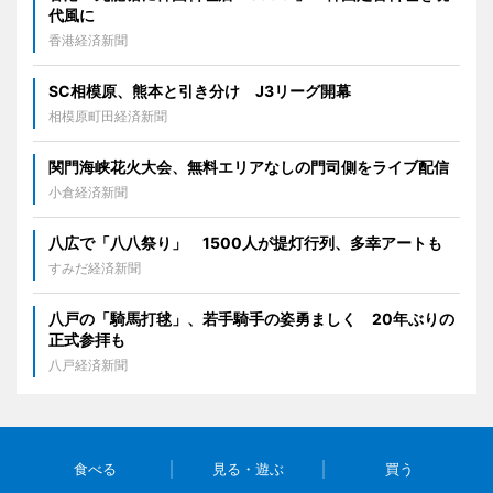
代風に
香港経済新聞
SC相模原、熊本と引き分け J3リーグ開幕
相模原町田経済新聞
関門海峡花火大会、無料エリアなしの門司側をライブ配信
小倉経済新聞
八広で「八八祭り」 1500人が提灯行列、多幸アートも
すみだ経済新聞
八戸の「騎馬打毬」、若手騎手の姿勇ましく 20年ぶりの
正式参拝も
八戸経済新聞
食べる
見る・遊ぶ
買う