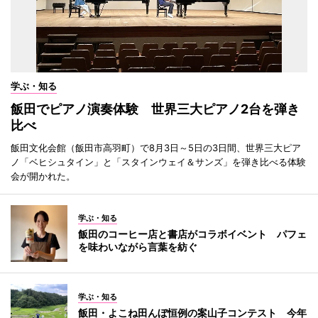
学ぶ・知る
飯田でピアノ演奏体験 世界三大ピアノ2台を弾き
比べ
飯田文化会館（飯田市高羽町）で8月3日～5日の3日間、世界三大ピア
ノ「ベヒシュタイン」と「スタインウェイ＆サンズ」を弾き比べる体験
会が開かれた。
学ぶ・知る
飯田のコーヒー店と書店がコラボイベント パフェ
を味わいながら言葉を紡ぐ
学ぶ・知る
飯田・よこね田んぼ恒例の案山子コンテスト 今年