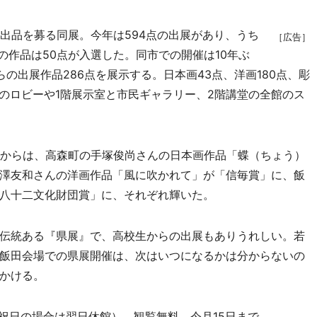
出品を募る同展。今年は594点の出展があり、うち
［広告］
の作品は50点が入選した。同市での開催は10年ぶ
の出展作品286点を展示する。日本画43点、洋画180点、彫
館のロビーや1階展示室と市民ギャラリー、2階講堂の全館のス
からは、高森町の手塚俊尚さんの日本画作品「蝶（ちょう）
澤友和さんの洋画作品「風に吹かれて」が「信毎賞」に、飯
八十二文化財団賞」に、それぞれ輝いた。
伝統ある『県展』で、高校生からの出展もありうれしい。若
飯田会場での県展開催は、次はいつになるかは分からないの
かける。
祝日の場合は翌日休館）。観覧無料。今月15日まで。