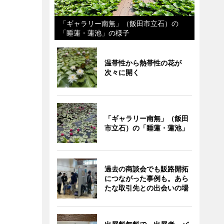
「ギャラリー南無」（飯田市立石）の
「睡蓮・蓮池」の様子
温帯性から熱帯性の花が
次々に開く
「ギャラリー南無」（飯田
市立石）の「睡蓮・蓮池」
過去の商談会でも販路開拓
につながった事例も。あら
たな取引先との出会いの場