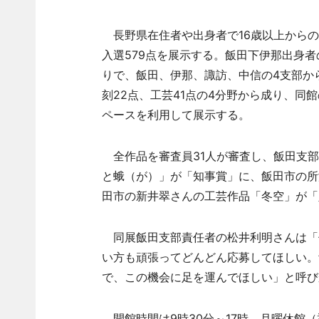
長野県在住者や出身者で16歳以上からの
入選579点を展示する。飯田下伊那出身者
りで、飯田、伊那、諏訪、中信の4支部から
刻22点、工芸41点の4分野から成り、同
ペースを利用して展示する。
全作品を審査員31人が審査し、飯田支部
と蛾（が）」が「知事賞」に、飯田市の所
田市の新井翠さんの工芸作品「冬空」が「
同展飯田支部責任者の松井利明さんは「
い方も頑張ってどんどん応募してほしい。
で、この機会に足を運んでほしい」と呼び
開館時間は9時30分～17時。月曜休館（