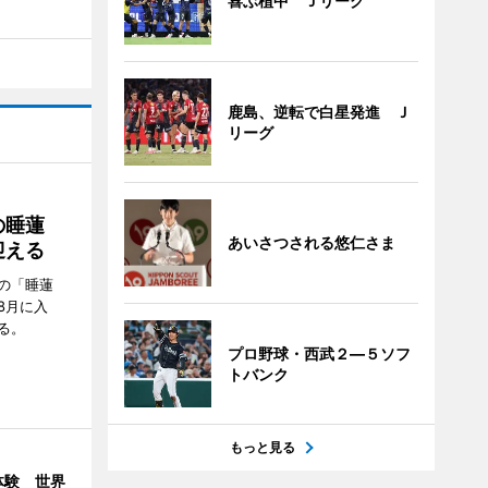
喜ぶ植中 Ｊリーグ
鹿島、逆転で白星発進 Ｊ
リーグ
の睡蓮
あいさつされる悠仁さま
迎える
の「睡蓮
8月に入
る。
プロ野球・西武２―５ソフ
トバンク
もっと見る
体験 世界