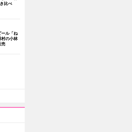
弾き比べ
ビール「ね
羽村の小林
販売