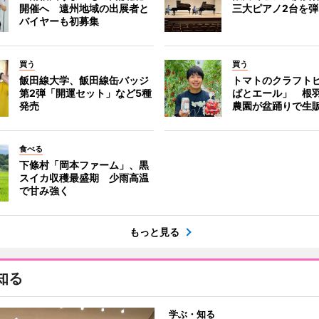
開催へ 遠州地域の出展者と
三大ピアノ2台を
バイヤーも初募集
買う
買う
飯田線大学、飯田線缶バッジ
トマトのクラフト
第2弾「開運セット」など5種
ばとエール」 根
発売
農園が盆踊りで生
食べる
下條村「岡本ファーム」、黒
スイカ収穫最盛期 少雨高温
で甘み強く
もっと見る
知る
学ぶ・知る