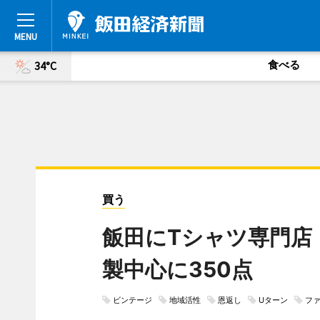
食べる
34°C
買う
飯田にTシャツ専門店
製中心に350点
ビンテージ
地域活性
恩返し
Uターン
フ