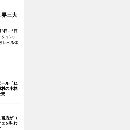
世界三大
3日～5日
ュタイン」
き比べる体
ビール「ね
羽村の小林
販売
と書店がコ
フェを味わ
ぐ