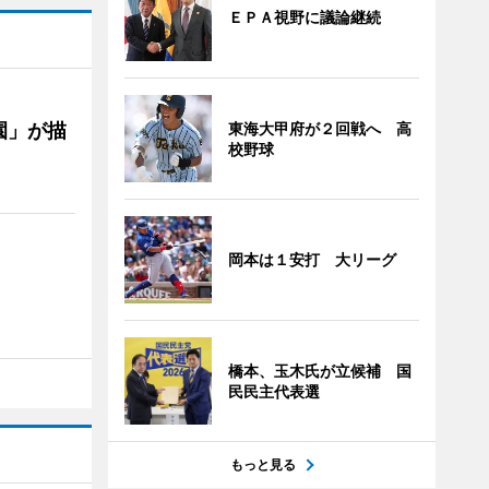
ＥＰＡ視野に議論継続
園」が描
東海大甲府が２回戦へ 高
校野球
岡本は１安打 大リーグ
橋本、玉木氏が立候補 国
民民主代表選
もっと見る