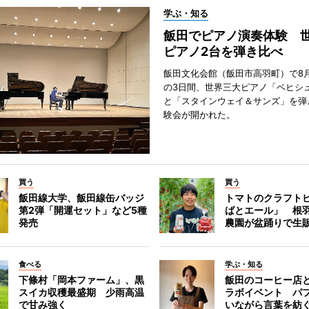
学ぶ・知る
飯田でピアノ演奏体験 
ピアノ2台を弾き比べ
飯田文化会館（飯田市高羽町）で8月
の3日間、世界三大ピアノ「ベヒシ
と「スタインウェイ＆サンズ」を弾
験会が開かれた。
買う
買う
飯田線大学、飯田線缶バッジ
トマトのクラフト
第2弾「開運セット」など5種
ばとエール」 根
発売
農園が盆踊りで生
食べる
学ぶ・知る
下條村「岡本ファーム」、黒
飯田のコーヒー店
スイカ収穫最盛期 少雨高温
ラボイベント パ
で甘み強く
いながら言葉を紡