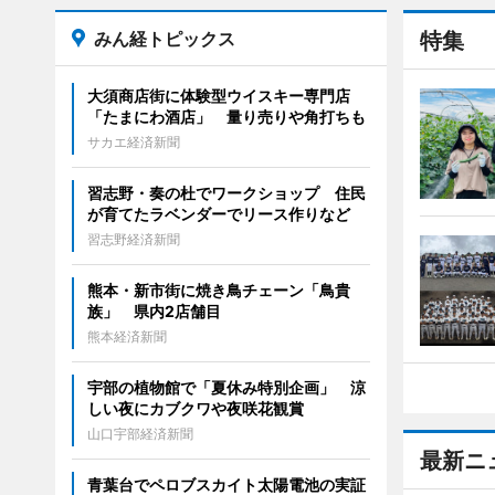
みん経トピックス
特集
大須商店街に体験型ウイスキー専門店
「たまにわ酒店」 量り売りや角打ちも
サカエ経済新聞
習志野・奏の杜でワークショップ 住民
が育てたラベンダーでリース作りなど
習志野経済新聞
熊本・新市街に焼き鳥チェーン「鳥貴
族」 県内2店舗目
熊本経済新聞
宇部の植物館で「夏休み特別企画」 涼
しい夜にカブクワや夜咲花観賞
山口宇部経済新聞
最新ニ
青葉台でペロブスカイト太陽電池の実証