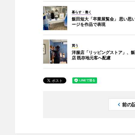
暮らす・働く
飯田短大「卒業展覧会」 思い思
ージを作品で表現
買う
洋服店「リッピングストア」、飯
店 既存地元客へ配慮
前の