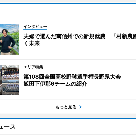
インタビュー
夫婦で選んだ南信州での新規就農 「村新農
く未来
エリア特集
第108回全国高校野球選手権長野県大会
飯田下伊那6チームの紹介
もっと見る
ュース